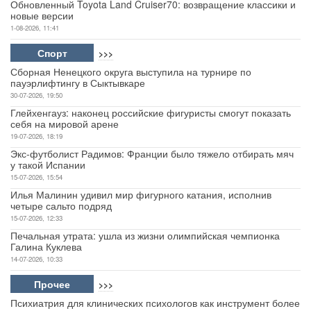
Обновленный Toyota Land Cruiser70: возвращение классики и
новые версии
1-08-2026, 11:41
Спорт
>>>
Сборная Ненецкого округа выступила на турнире по
пауэрлифтингу в Сыктывкаре
30-07-2026, 19:50
Глейхенгауз: наконец российские фигуристы смогут показать
себя на мировой арене
19-07-2026, 18:19
Экс-футболист Радимов: Франции было тяжело отбирать мяч
у такой Испании
15-07-2026, 15:54
Илья Малинин удивил мир фигурного катания, исполнив
четыре сальто подряд
15-07-2026, 12:33
Печальная утрата: ушла из жизни олимпийская чемпионка
Галина Куклева
14-07-2026, 10:33
Прочее
>>>
Психиатрия для клинических психологов как инструмент более