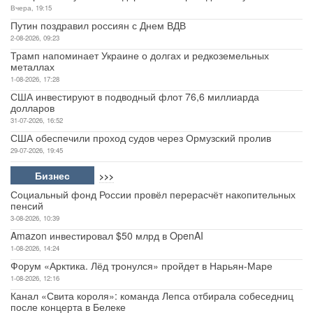
Вчера, 19:15
Путин поздравил россиян с Днем ВДВ
2-08-2026, 09:23
Трамп напоминает Украине о долгах и редкоземельных
металлах
1-08-2026, 17:28
США инвестируют в подводный флот 76,6 миллиарда
долларов
31-07-2026, 16:52
США обеспечили проход судов через Ормузский пролив
29-07-2026, 19:45
Бизнес
>>>
Социальный фонд России провёл перерасчёт накопительных
пенсий
3-08-2026, 10:39
Amazon инвестировал $50 млрд в OpenAI
1-08-2026, 14:24
Форум «Арктика. Лёд тронулся» пройдет в Нарьян-Маре
1-08-2026, 12:16
Канал «Свита короля»: команда Лепса отбирала собеседниц
после концерта в Белеке