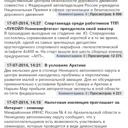
общественным центром безопасности дорожного движения
совместно с Федерацией автовладельцев России учреждена
Национальная Премия в сфере организации и безопасности
Авто
дорожного движения
Комментариев: 0 |
Просмотров: 6 096
17-07-2014, 14:27
Спартакиада среди работников ТПП
Спорт
«ЛУКОЙЛ-Усинскнефтегаз» преодолела свой экватор
В прошедшие выходные на стадионе им. Ю. Спиридонова
Контакты
состоялись соревнования в самой короткой и в то же время,
пожалуй, одной из самых зрелищных дисциплин
круглогодичного спортивного марафона -легкоатлетической
эстафете 4х400 м. На старт вышли все шесть сборных команд
предприятия: «АУП»,
Комментариев: 0 |
Просмотров: 12 375
17-07-2014, 14:21
В условиях Арктики
Два июльских дня в столице Ненецкого автономного округа в
центре внимания находились проблемы и перспективы
развития малой и региональной авиации. Для их обсуждения
применительно к условиям Крайнего Севера и Арктики в
Нарьян-Мар прибыли авторитетные эксперты в этой области
из пяти федеральных
Комментариев: 0 |
Просмотров: 4 221
17-07-2014, 14:16
Налоговая инспекция приглашает на
Интернет - семинар
Межрайонная ИФНС России № 4 по Архангельской области и
Ненецкому автономному округу сообщает, что у
налогоплательщиков есть возможность участвовать в
семинарах, которые проводятся в виде демонстрации