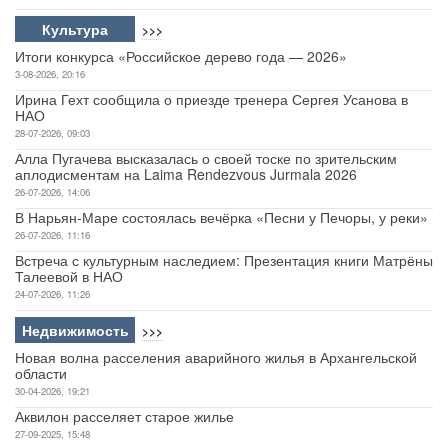
Культура
>>>
Итоги конкурса «Российское дерево года — 2026»
3-08-2026, 20:16
Ирина Гехт сообщила о приезде тренера Сергея Усанова в
НАО
28-07-2026, 09:03
Алла Пугачева высказалась о своей тоске по зрительским
аплодисментам на Laima Rendezvous Jurmala 2026
26-07-2026, 14:06
В Нарьян-Маре состоялась вечёрка «Песни у Печоры, у реки»
26-07-2026, 11:16
Встреча с культурным наследием: Презентация книги Матрёны
Талеевой в НАО
24-07-2026, 11:26
Недвижимость
>>>
Новая волна расселения аварийного жилья в Архангельской
области
30-04-2026, 19:21
Аквилон расселяет старое жилье
27-09-2025, 15:48