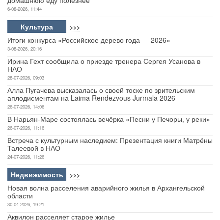
6-08-2026, 11:44
Культура
>>>
Итоги конкурса «Российское дерево года — 2026»
3-08-2026, 20:16
Ирина Гехт сообщила о приезде тренера Сергея Усанова в
НАО
28-07-2026, 09:03
Алла Пугачева высказалась о своей тоске по зрительским
аплодисментам на Laima Rendezvous Jurmala 2026
26-07-2026, 14:06
В Нарьян-Маре состоялась вечёрка «Песни у Печоры, у реки»
26-07-2026, 11:16
Встреча с культурным наследием: Презентация книги Матрёны
Талеевой в НАО
24-07-2026, 11:26
Недвижимость
>>>
Новая волна расселения аварийного жилья в Архангельской
области
30-04-2026, 19:21
Аквилон расселяет старое жилье