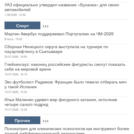
УАЗ официально утвердил название «Буханка» для своих
автомобилей
1-08-2026, 12:59
Спорт
>>>
Мартин Авербух поддерживал Португалию на ЧМ-2026
Вчера, 19:02
Сборная Ненецкого округа выступила на турнире по
пауэрлифтингу в Сыктывкаре
30-07-2026, 19:50
Глейхенгауз: наконец российские фигуристы смогут показать
себя на мировой арене
19-07-2026, 18:19
Экс-футболист Радимов: Франции было тяжело отбирать мяч
у такой Испании
15-07-2026, 15:54
Илья Малинин удивил мир фигурного катания, исполнив
четыре сальто подряд
15-07-2026, 12:33
Прочее
>>>
Психиатрия для клинических психологов как инструмент более
точной дифференциальной диагностики