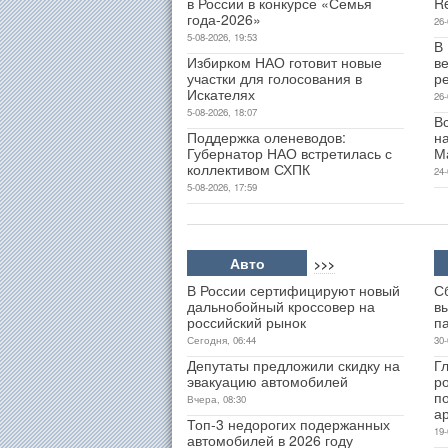
в России в конкурсе «Семья
R
года-2026»
26-
5-08-2026, 19:53
В
Избирком НАО готовит новые
ве
участки для голосования в
р
Искателях
26-
5-08-2026, 18:07
В
Поддержка оленеводов:
н
Губернатор НАО встретилась с
М
коллективом СХПК
24-
5-08-2026, 17:59
Авто
>>>
В России сертифицируют новый
С
дальнобойный кроссовер на
в
российский рынок
п
Сегодня, 06:44
30-
Депутаты предложили скидку на
Гл
эвакуацию автомобилей
р
п
Вчера, 08:30
а
Топ-3 недорогих подержанных
19-
автомобилей в 2026 году