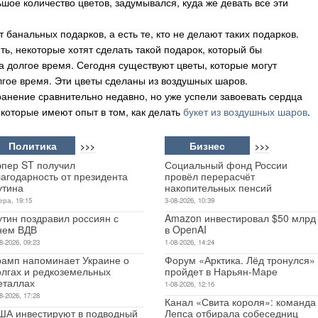
шое количество цветов, задумывался, куда же девать все эти
банальных подарков, а есть те, кто не делают таких подарков.
ить, некоторые хотят сделать такой подарок, который бы
а долгое время. Сегодня существуют цветы, которые могут
олгое время. Эти цветы сделаны из воздушных шаров.
ранение сравнительно недавно, но уже успели завоевать сердца
которые имеют опыт в том, как делать
букет из воздушных шаров
.
Политика
Бизнес
>>>
>>>
эпер ST получил
Социальный фонд России
лагодарность от президента
провёл перерасчёт
утина
накопительных пенсий
ера, 19:15
3-08-2026, 10:39
утин поздравил россиян с
Amazon инвестировал $50 млрд
нем ВДВ
в OpenAI
8-2026, 09:23
1-08-2026, 14:24
рамп напоминает Украине о
Форум «Арктика. Лёд тронулся»
олгах и редкоземельных
пройдет в Нарьян-Маре
еталлах
1-08-2026, 12:16
8-2026, 17:28
Канал «Свита короля»: команда
ША инвестируют в подводный
Лепса отбирала собеседниц