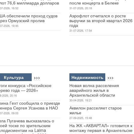
лот 76,6 миллиарда долларов
после концерта в Белеке
07-2026, 16:52
31-07-2026, 20:18
ША обеспечили проход судов
Аэрофлот отчитался о росте
ерез Ормузский пролив
выручки за второй квартал 2026
года
07-2026, 19:45
31-07-2026, 17:54
Культура
Недвижимость
>>>
>>>
оги конкурса «Российское
Новая волна расселения
ерево года — 2026»
аварийного жилья в
Архангельской области
8-2026, 20:16
30-04-2026, 19:21
рина Гехт сообщила о приезде
ренера Сергея Усанова в НАО
Аквилон расселяет старое
жилье
07-2026, 09:03
27-09-2025, 15:48
лла Пугачева высказалась о
оей тоске по зрительским
На ЖК «АКВАРТАЛ» готовится к
плодисментам на Laima
монтажу первая в Архангельске