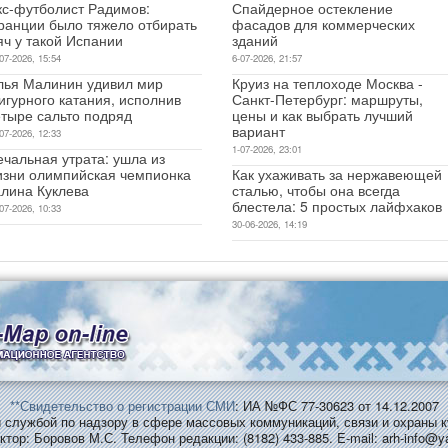
кс-футболист Радимов:
Спайдерное остекление
ранции было тяжело отбирать
фасадов для коммерческих
яч у такой Испании
зданий
07-2026, 15:54
6-07-2026, 21:57
лья Малинин удивил мир
Круиз на теплоходе Москва -
игурного катания, исполнив
Санкт-Петербург: маршруты,
етыре сальто подряд
цены и как выбрать лучший
вариант
07-2026, 12:33
1-07-2026, 23:01
чальная утрата: ушла из
изни олимпийская чемпионка
Как ухаживать за нержавеющей
алина Куклева
сталью, чтобы она всегда
блестела: 5 простых лайфхаков
07-2026, 10:33
30-06-2026, 14:19
**Свидетельство о регистрации СМИ
: ИА №ФС 77-30623 от 14.12.2007
службой по надзору в сфере массовых коммуникаций, связи и охраны к
ктор: Боровов М.С. Телефон редакции: (8182) 433-885. E-mail: arh-info@y