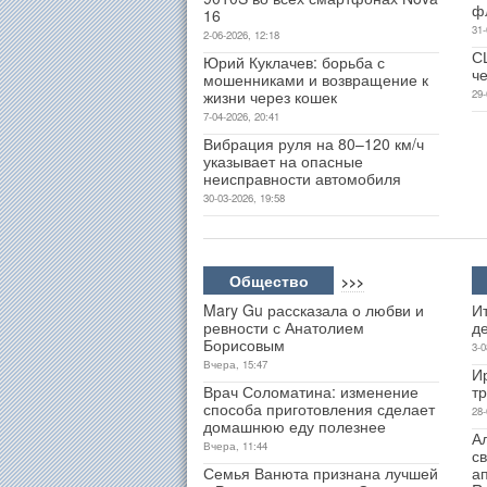
ф
16
31-
2-06-2026, 12:18
С
Юрий Куклачев: борьба с
ч
мошенниками и возвращение к
жизни через кошек
29-
7-04-2026, 20:41
Вибрация руля на 80–120 км/ч
указывает на опасные
неисправности автомобиля
30-03-2026, 19:58
Общество
>>>
Mary Gu рассказала о любви и
Ит
ревности с Анатолием
д
Борисовым
3-0
Вчера, 15:47
И
Врач Соломатина: изменение
т
способа приготовления сделает
28-
домашнюю еду полезнее
А
Вчера, 11:44
св
Семья Ванюта признана лучшей
а