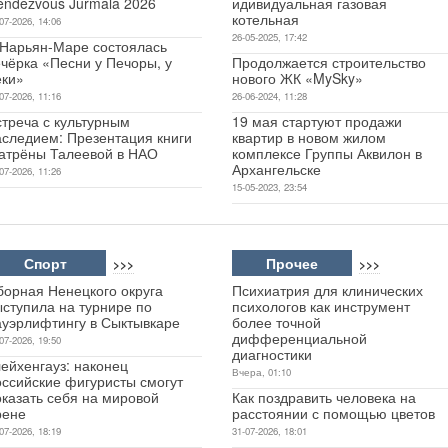
endezvous Jurmala 2026
идивидуальная газовая
котельная
07-2026, 14:06
26-05-2025, 17:42
 Нарьян-Маре состоялась
чёрка «Песни у Печоры, у
Продолжается строительство
еки»
нового ЖК «MySky»
07-2026, 11:16
26-06-2024, 11:28
стреча с культурным
19 мая стартуют продажи
аследием: Презентация книги
квартир в новом жилом
атрёны Талеевой в НАО
комплексе Группы Аквилон в
Архангельске
07-2026, 11:26
15-05-2023, 23:54
Спорт
Прочее
>>>
>>>
борная Ненецкого округа
Психиатрия для клинических
ыступила на турнире по
психологов как инструмент
ауэрлифтингу в Сыктывкаре
более точной
дифференциальной
07-2026, 19:50
диагностики
ейхенгауз: наконец
Вчера, 01:10
оссийские фигуристы смогут
оказать себя на мировой
Как поздравить человека на
рене
расстоянии с помощью цветов
07-2026, 18:19
31-07-2026, 18:01