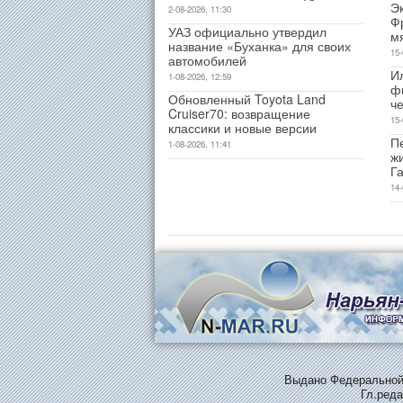
Э
2-08-2026, 11:30
Ф
УАЗ официально утвердил
м
название «Буханка» для своих
15-
автомобилей
И
1-08-2026, 12:59
ф
Обновленный Toyota Land
ч
Cruiser70: возвращение
15-
классики и новые версии
Пе
1-08-2026, 11:41
ж
Г
14-
Выдано Федеральной 
Гл.реда