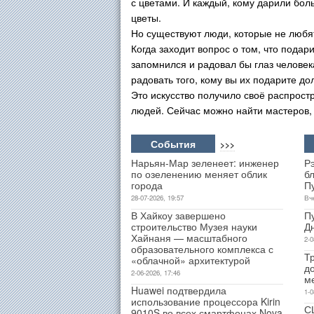
с цветами. И каждый, кому дарили боль
цветы.
Но существуют люди, которые не любят 
Когда заходит вопрос о том, что подар
запомнился и радовал бы глаз человек
радовать того, кому вы их подарите д
Это искусство получило своё распрост
людей. Сейчас можно найти мастеров, 
События
>>>
Нарьян-Мар зеленеет: инженер
Р
по озеленению меняет облик
б
города
П
28-07-2026, 19:57
Вч
В Хайкоу завершено
П
строительство Музея науки
Д
Хайнаня — масштабного
2-0
образовательного комплекса с
Т
«облачной» архитектурой
д
2-06-2026, 17:46
м
Huawei подтвердила
1-0
использование процессора Kirin
С
9010S во всех смартфонах Nova