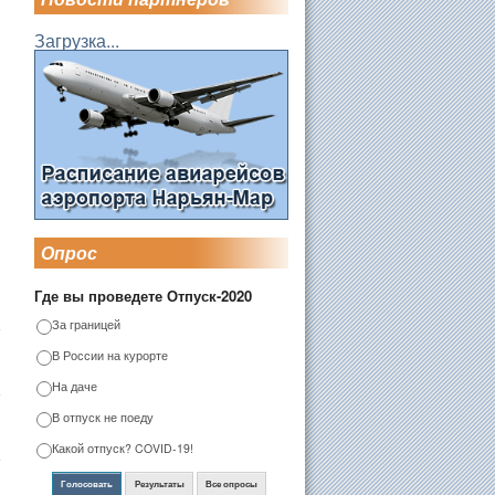
Загрузка...
Опрос
Где вы проведете Отпуск-2020
За границей
В России на курорте
На даче
В отпуск не поеду
Какой отпуск? COVID-19!
Голосовать
Результаты
Все опросы