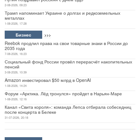
2-08-2026, 09:23
Трамп напоминает Украине о долгах и редкоземельных
металлах
1-08-2026, 17:28
Бизнес
>>>
Reebok продлил права на свои товарные знаки в России до
2035 года
7-08-2026, 16:23
Социальный фонд России провёл перерасчёт накопительных
пенсий
3-08-2026, 10:39
Amazon инвестировал $50 млрд в OpenAI
1-08-2026, 14:24
Форум «Арктика. Лёд тронулся» пройдет в Нарьян-Маре
1-08-2026, 12:16
Канал «Свита короля»: команда Лепса отбирала собеседниц
после концерта в Белеке
31-07-2026, 20:18