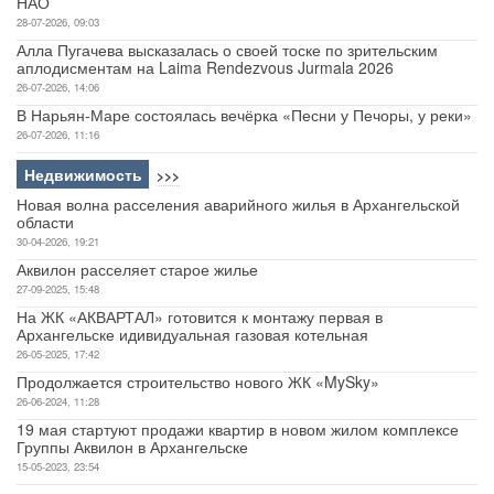
НАО
28-07-2026, 09:03
Алла Пугачева высказалась о своей тоске по зрительским
аплодисментам на Laima Rendezvous Jurmala 2026
26-07-2026, 14:06
В Нарьян-Маре состоялась вечёрка «Песни у Печоры, у реки»
26-07-2026, 11:16
Недвижимость
>>>
Новая волна расселения аварийного жилья в Архангельской
области
30-04-2026, 19:21
Аквилон расселяет старое жилье
27-09-2025, 15:48
На ЖК «АКВАРТАЛ» готовится к монтажу первая в
Архангельске идивидуальная газовая котельная
26-05-2025, 17:42
Продолжается строительство нового ЖК «MySky»
26-06-2024, 11:28
19 мая стартуют продажи квартир в новом жилом комплексе
Группы Аквилон в Архангельске
15-05-2023, 23:54