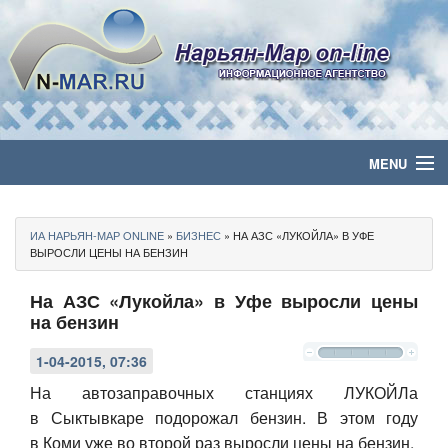
MENU
Главная
ИА НАРЬЯН-МАР ONLINE
»
БИЗНЕС
» НА АЗС «ЛУКОЙЛА» В УФЕ
Политика
ВЫРОСЛИ ЦЕНЫ НА БЕНЗИН
На АЗС «Лукойла» в Уфе выросли цены
Бизнес
на бензин
Общество
1-04-2015, 07:36
Культура
На автозаправочных станциях ЛУКОЙЛа
в Сыктывкаре подорожал бензин. В этом году
Медиа
в Коми уже во второй раз выросли цены на бензин.