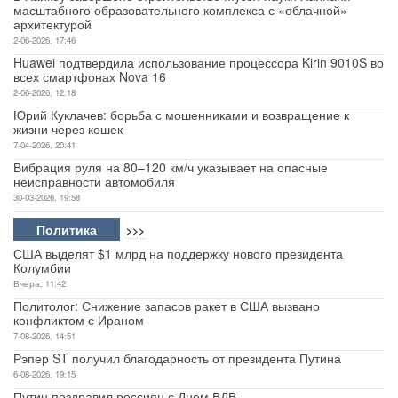
масштабного образовательного комплекса с «облачной»
архитектурой
2-06-2026, 17:46
Huawei подтвердила использование процессора Kirin 9010S во
всех смартфонах Nova 16
2-06-2026, 12:18
Юрий Куклачев: борьба с мошенниками и возвращение к
жизни через кошек
7-04-2026, 20:41
Вибрация руля на 80–120 км/ч указывает на опасные
неисправности автомобиля
30-03-2026, 19:58
Политика
>>>
США выделят $1 млрд на поддержку нового президента
Колумбии
Вчера, 11:42
Политолог: Снижение запасов ракет в США вызвано
конфликтом с Ираном
7-08-2026, 14:51
Рэпер ST получил благодарность от президента Путина
6-08-2026, 19:15
Путин поздравил россиян с Днем ВДВ