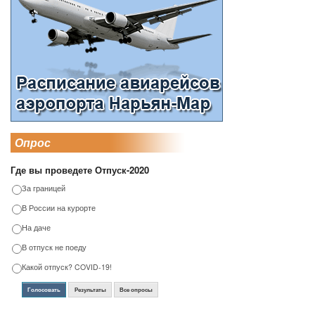
Опрос
Где вы проведете Отпуск-2020
За границей
В России на курорте
На даче
В отпуск не поеду
Какой отпуск? COVID-19!
Голосовать
Результаты
Все опросы