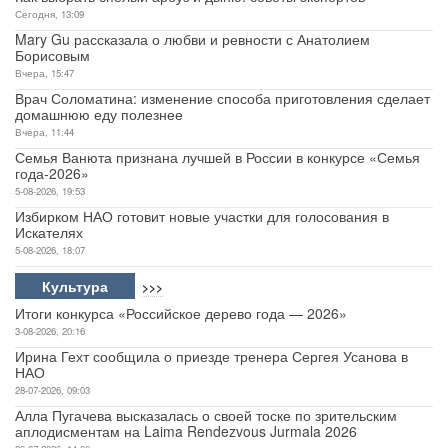
Сегодня, 13:09
Mary Gu рассказала о любви и ревности с Анатолием
Борисовым
Вчера, 15:47
Врач Соломатина: изменение способа приготовления сделает
домашнюю еду полезнее
Вчера, 11:44
Семья Ванюта признана лучшей в России в конкурсе «Семья
года-2026»
5-08-2026, 19:53
Избирком НАО готовит новые участки для голосования в
Искателях
5-08-2026, 18:07
Культура
>>>
Итоги конкурса «Российское дерево года — 2026»
3-08-2026, 20:16
Ирина Гехт сообщила о приезде тренера Сергея Усанова в
НАО
28-07-2026, 09:03
Алла Пугачева высказалась о своей тоске по зрительским
аплодисментам на Laima Rendezvous Jurmala 2026