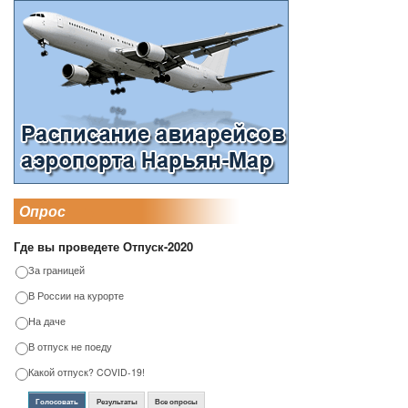
Опрос
Где вы проведете Отпуск-2020
За границей
В России на курорте
На даче
В отпуск не поеду
Какой отпуск? COVID-19!
Голосовать
Результаты
Все опросы