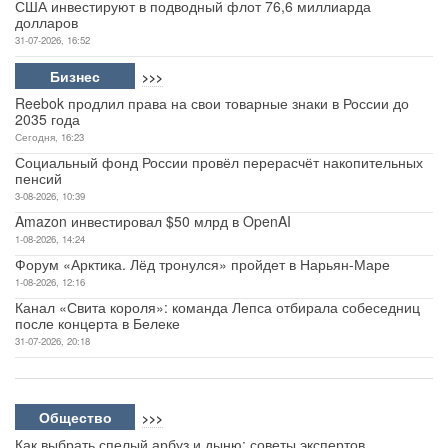
США инвестируют в подводный флот 76,6 миллиарда
долларов
31-07-2026, 16:52
Бизнес
>>>
Reebok продлил права на свои товарные знаки в России до
2035 года
Сегодня, 16:23
Социальный фонд России провёл перерасчёт накопительных
пенсий
3-08-2026, 10:39
Amazon инвестировал $50 млрд в OpenAI
1-08-2026, 14:24
Форум «Арктика. Лёд тронулся» пройдет в Нарьян-Маре
1-08-2026, 12:16
Канал «Свита короля»: команда Лепса отбирала собеседниц
после концерта в Белеке
31-07-2026, 20:18
Общество
>>>
Как выбрать спелый арбуз и дыню: советы экспертов