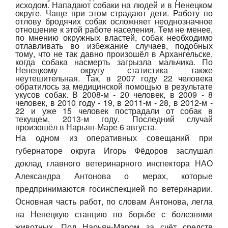
исходом. Нападают собаки на людей и в Ненецком
округе. Чаще при этом страдают дети. Работу по
Авто
отлову бродячих собак осложняет неоднозначное
отношение к этой работе населения. Тем не менее,
по мнению окружных властей, собак необходимо
Спорт
отлавливать во избежание случаев, подобных
тому, что не так давно произошёл в Архангельске,
когда собака насмерть загрызла мальчика. По
Контакты
Ненецкому округу статистика также
неутешительная. Так, в 2007 году 22 человека
обратилось за медицинской помощью в результате
укусов собак. В 2008-м - 20 человек, в 2009 - 8
человек, в 2010 году - 19, в 2011-м - 28, в 2012-м -
22 и уже 15 человек пострадали от собак в
текущем, 2013-м году. Последний случай
произошёл в Нарьян-Маре 6 августа.
На одном из оперативных совещаний при
губернаторе округа Игорь Фёдоров заслушал
доклад главного ветеринарного инспектора НАО
Александра Антонова о мерах, которые
предпринимаются госинспекцией по ветеринарии.
Основная часть работ, по словам Антонова, легла
на Ненецкую станцию по борьбе с болезнями
животных. Под Нарьян-Маром за счёт средств