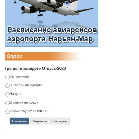
Опрос
Где вы проведете Отпуск-2020
За границей
В России на курорте
На даче
В отпуск не поеду
Какой отпуск? COVID-19!
Голосовать
Результаты
Все опросы