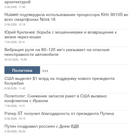
архитектурой
2-06-2026, 17:46
Huawei подтвердила использование процессора Kirin 9010S во
всех смартфонах Nova 16
2-06-2026, 12:18
Юрий Куклачев: борьба с мошенниками и возвращение к
жизни через кошек
7-04-2026, 20:41
Вибрация руля на 80–120 км/ч указывает на опасные
неисправности автомобиля
30-03-2026, 19:58
Политика
>>>
США выделят $1 млрд на поддержку нового президента
Колумбии
8-08-2026, 11:42
Политолог: Снижение запасов ракет в США вызвано
конфликтом с Ираном
7-08-2026, 14:51
Рэпер ST получил благодарность от президента Путина
6-08-2026, 19:15
Путин поздравил россиян с Днем ВДВ
2-08-2026, 09:23