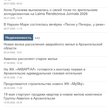
28-07-2026, 09:03
Алла Пугачева высказалась о своей тоске по зрительским
аплодисментам на Laima Rendezvous Jurmala 2026
26-07-2026, 14:06
В Нарьян-Маре состоялась вечёрка «Песни у Печоры, у реки»
26-07-2026, 11:16
Недвижимость
>>>
Новая волна расселения аварийного жилья в Архангельской
области
30-04-2026, 19:21
Аквилон расселяет старое жилье
27-09-2025, 15:48
На ЖК «АКВАРТАЛ» готовится к монтажу первая в
Архангельске идивидуальная газовая котельная
26-05-2025, 17:42
Продолжается строительство нового ЖК «MySky»
26-06-2024, 11:28
19 мая стартуют продажи квартир в новом жилом комплексе
Группы Аквилон в Архангельске
15-05-2023, 23:54