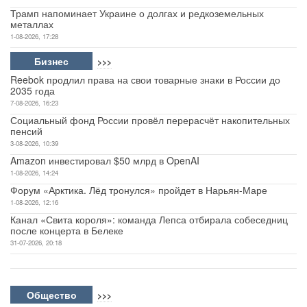
Трамп напоминает Украине о долгах и редкоземельных
металлах
1-08-2026, 17:28
Бизнес
>>>
Reebok продлил права на свои товарные знаки в России до
2035 года
7-08-2026, 16:23
Социальный фонд России провёл перерасчёт накопительных
пенсий
3-08-2026, 10:39
Amazon инвестировал $50 млрд в OpenAI
1-08-2026, 14:24
Форум «Арктика. Лёд тронулся» пройдет в Нарьян-Маре
1-08-2026, 12:16
Канал «Свита короля»: команда Лепса отбирала собеседниц
после концерта в Белеке
31-07-2026, 20:18
Общество
>>>