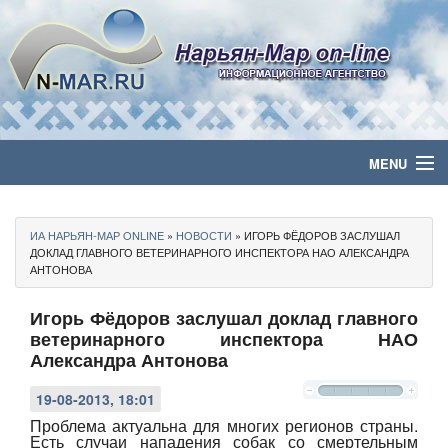
MENU
Главная
ИА НАРЬЯН-МАР ONLINE
»
НОВОСТИ
» ИГОРЬ ФЁДОРОВ ЗАСЛУШАЛ
Политика
ДОКЛАД ГЛАВНОГО ВЕТЕРИНАРНОГО ИНСПЕКТОРА НАО АЛЕКСАНДРА
АНТОНОВА
Бизнес
Игорь Фёдоров заслушал доклад главного
ветеринарного инспектора НАО
Общество
Александра Антонова
Культура
19-08-2013, 18:01
Проблема актуальна для многих регионов страны.
Медиа
Есть случаи нападения собак со смертельным