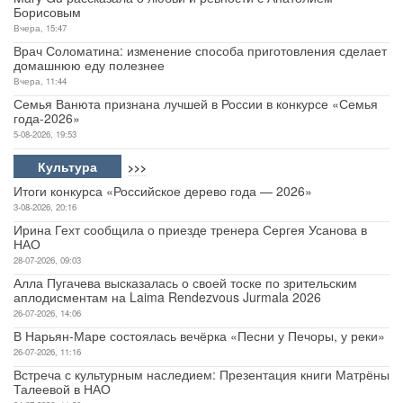
Борисовым
Вчера, 15:47
Врач Соломатина: изменение способа приготовления сделает
домашнюю еду полезнее
Вчера, 11:44
Семья Ванюта признана лучшей в России в конкурсе «Семья
года-2026»
5-08-2026, 19:53
Культура
>>>
Итоги конкурса «Российское дерево года — 2026»
3-08-2026, 20:16
Ирина Гехт сообщила о приезде тренера Сергея Усанова в
НАО
28-07-2026, 09:03
Алла Пугачева высказалась о своей тоске по зрительским
аплодисментам на Laima Rendezvous Jurmala 2026
26-07-2026, 14:06
В Нарьян-Маре состоялась вечёрка «Песни у Печоры, у реки»
26-07-2026, 11:16
Встреча с культурным наследием: Презентация книги Матрёны
Талеевой в НАО