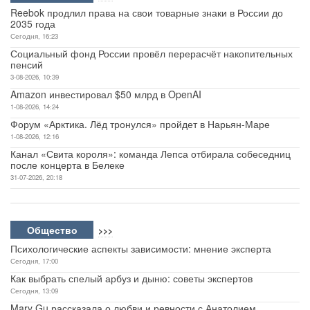
Reebok продлил права на свои товарные знаки в России до
2035 года
Сегодня, 16:23
Социальный фонд России провёл перерасчёт накопительных
пенсий
3-08-2026, 10:39
Amazon инвестировал $50 млрд в OpenAI
1-08-2026, 14:24
Форум «Арктика. Лёд тронулся» пройдет в Нарьян-Маре
1-08-2026, 12:16
Канал «Свита короля»: команда Лепса отбирала собеседниц
после концерта в Белеке
31-07-2026, 20:18
Общество
>>>
Психологические аспекты зависимости: мнение эксперта
Сегодня, 17:00
Как выбрать спелый арбуз и дыню: советы экспертов
Сегодня, 13:09
Mary Gu рассказала о любви и ревности с Анатолием