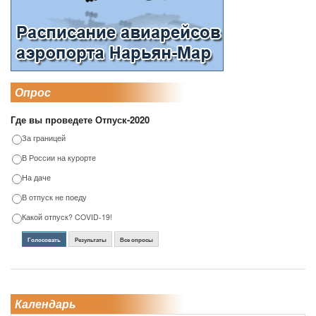
Опрос
Где вы проведете Отпуск-2020
За границей
В России на курорте
На даче
В отпуск не поеду
Какой отпуск? COVID-19!
Голосовать
Результаты
Все опросы
Календарь