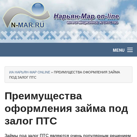
MENU
Главная
ИА НАРЬЯН-МАР ONLINE
» ПРЕИМУЩЕСТВА ОФОРМЛЕНИЯ ЗАЙМА
Политика
ПОД ЗАЛОГ ПТС
Преимущества
Бизнес
оформления займа под
Общество
залог ПТС
Культура
Медиа
Займы под залог ПТС являются очень популярным решением