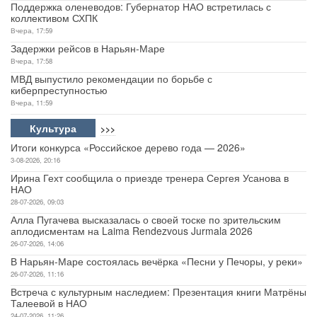
Поддержка оленеводов: Губернатор НАО встретилась с
коллективом СХПК
Вчера, 17:59
Задержки рейсов в Нарьян-Маре
Вчера, 17:58
МВД выпустило рекомендации по борьбе с
киберпреступностью
Вчера, 11:59
Культура
>>>
Итоги конкурса «Российское дерево года — 2026»
3-08-2026, 20:16
Ирина Гехт сообщила о приезде тренера Сергея Усанова в
НАО
28-07-2026, 09:03
Алла Пугачева высказалась о своей тоске по зрительским
аплодисментам на Laima Rendezvous Jurmala 2026
26-07-2026, 14:06
В Нарьян-Маре состоялась вечёрка «Песни у Печоры, у реки»
26-07-2026, 11:16
Встреча с культурным наследием: Презентация книги Матрёны
Талеевой в НАО
24-07-2026, 11:26