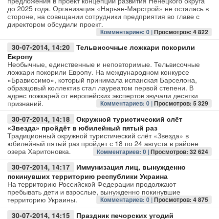
предложения в проект концепции развития Ненецкого округа
до 2025 года. Организация «Нарьян-Марстрой» не осталась в
стороне, на совещании сотрудники предприятия во главе с
Авто
директором обсудили проект.
Комментариев: 0 |
Просмотров: 4 822
Спорт
30-07-2014, 14:20
Тельвисочные ложкари покорили
Европу
Контакты
Необычные, единственные и неповторимые. Тельвисочные
ложкари покорили Европу. На международном конкурсе
«Брависсимо», который принимала испанская Барселона,
образцовый коллектив стал лауреатом первой степени. В
адрес ложкарей от европейских экспертов звучали десятки
признаний.
Комментариев: 0 |
Просмотров: 5 329
30-07-2014, 14:18
Окружной туристический слёт
«Звезда» пройдёт в юбилейный пятый раз
Традиционный окружной туристический слёт «Звезда» в
юбилейный пятый раз пройдет с 18 по 24 августа в районе
озера Харитоновка.
Комментариев: 0 |
Просмотров: 32 624
30-07-2014, 14:17
Иммунизация лиц, вынужденно
покинувших территорию республики Украина
На территорию Российской Федерации продолжают
пребывать дети и взрослые, вынужденно покинувшие
территорию Украины.
Комментариев: 0 |
Просмотров: 4 875
30-07-2014, 14:15
Праздник печорских угодий