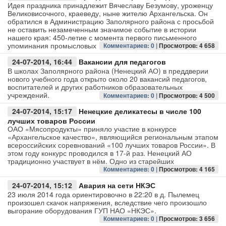
Идея праздника принадлежит Вячеславу Безумову, уроженцу
Великовисочного, краеведу, ныне жителю Архангельска. Он
обратился в Администрацию Заполярного района с просьбой
не оставить незамеченным значимое событие в истории
нашего края: 450-летие с момента первого письменного
упоминания промысловых
Комментариев: 0 |
Просмотров: 4 658
24-07-2014, 16:44
Вакансии для педагогов
В школах Заполярного района (Ненецкий АО) в преддверии
нового учебного года открыто около 20 вакансий педагогов,
воспитателей и других работников образовательных
учреждений.
Комментариев: 0 |
Просмотров: 4 500
24-07-2014, 15:17
Ненецкие деликатесы в числе 100
лучших товаров России
ОАО «Мясопродукты» приняло участие в конкурсе
«Архангельское качество», являющийся региональным этапом
всероссийских соревнований «100 лучших товаров России». В
этом году конкурс проводился в 17-й раз. Ненецкий АО
традиционно участвует в нём. Одно из старейших
Комментариев: 0 |
Просмотров: 4 165
24-07-2014, 15:12
Авария на сети НКЭС
23 июля 2014 года ориентировочно в 22:20 в д. Пылемец
произошел скачок напряжения, вследствие чего произошло
выгорание оборудования ГУП НАО «НКЭС».
Комментариев: 0 |
Просмотров: 3 656