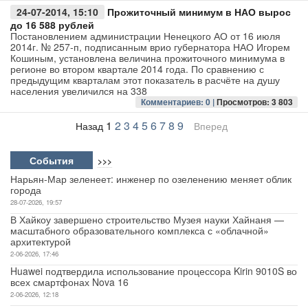
24-07-2014, 15:10
Прожиточный минимум в НАО вырос
до 16 588 рублей
Постановлением администрации Ненецкого АО от 16 июля
2014г. № 257-п, подписанным врио губернатора НАО Игорем
Кошиным, установлена величина прожиточного минимума в
регионе во втором квартале 2014 года. По сравнению с
предыдущим кварталам этот показатель в расчёте на душу
населения увеличился на 338
Комментариев: 0 |
Просмотров: 3 803
1
2
3
4
5
6
7
8
9
Назад
Вперед
События
>>>
Нарьян-Мар зеленеет: инженер по озеленению меняет облик
города
28-07-2026, 19:57
В Хайкоу завершено строительство Музея науки Хайнаня —
масштабного образовательного комплекса с «облачной»
архитектурой
2-06-2026, 17:46
Huawei подтвердила использование процессора Kirin 9010S во
всех смартфонах Nova 16
2-06-2026, 12:18