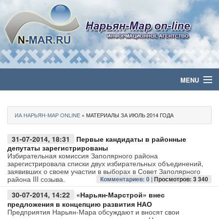
MENU
Главная
ИА НАРЬЯН-МАР ONLINE
» МАТЕРИАЛЫ ЗА ИЮЛЬ 2014 ГОДА
Политика
31-07-2014, 18:31
Первые кандидаты в районные
Бизнес
депутаты зарегистрированы
Избирательная комиссия Заполярного района
зарегистрировала списки двух избирательных объединений,
Общество
заявивших о своем участии в выборах в Совет Заполярного
района III созыва.
Комментариев: 0 |
Просмотров: 3 340
Культура
30-07-2014, 14:22
«Нарьян-Марстрой» внес
предложения в концепцию развития НАО
Предприятия Нарьян-Мара обсуждают и вносят свои
Медиа