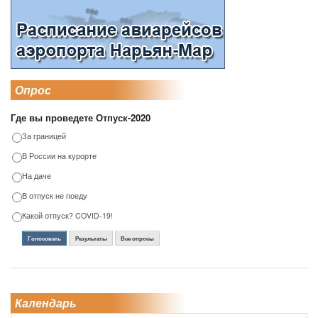
Опрос
Где вы проведете Отпуск-2020
За границей
В России на курорте
На даче
В отпуск не поеду
Какой отпуск? COVID-19!
Голосовать
Результаты
Все опросы
Календарь