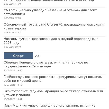
2-08-2026, 11:30
УАЗ официально утвердил название «Буханка» для своих
автомобилей
1-08-2026, 12:59
Обновленный Toyota Land Cruiser70: возвращение классики и
новые версии
1-08-2026, 11:41
Названы лучшие кроссоверы для выгодной перепродажи в
2026 году
1-08-2026, 09:49
Спорт
>>>
Сборная Ненецкого округа выступила на турнире по
пауэрлифтингу в Сыктывкаре
30-07-2026, 19:50
Глейхенгауз: наконец российские фигуристы смогут показать
себя на мировой арене
19-07-2026, 18:19
Экс-футболист Радимов: Франции было тяжело отбирать мяч
у такой Испании
15-07-2026, 15:54
Илья Малинин удивил мир фигурного катания, исполнив
четыре сальто подряд