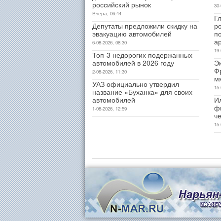
российский рынок
30-
Вчера, 06:44
Гл
Депутаты предложили скидку на
р
эвакуацию автомобилей
п
а
6-08-2026, 08:30
19-
Топ-3 недорогих подержанных
автомобилей в 2026 году
Э
Ф
2-08-2026, 11:30
м
УАЗ официально утвердил
15-
название «Буханка» для своих
автомобилей
И
ф
1-08-2026, 12:59
ч
15-