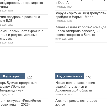
лагодарность от президента
в OpenAI
утина
1-08-2026, 14:24
8-2026, 19:15
Форум «Арктика. Лёд тронулся»
утин поздравил россиян с
пройдет в Нарьян-Маре
нем ВДВ
1-08-2026, 12:16
8-2026, 09:23
Канал «Свита короля»: команда
рамп напоминает Украине о
Лепса отбирала собеседниц
олгах и редкоземельных
после концерта в Белеке
еталлах
31-07-2026, 20:18
8-2026, 17:28
Культура
Недвижимость
>>>
>>>
горь Бутман предложил
Новая волна расселения
арвару Убель на
аварийного жилья в
Интервидение»
Архангельской области
годня, 15:07
30-04-2026, 19:21
оги конкурса «Российское
Аквилон расселяет старое
ерево года — 2026»
жилье