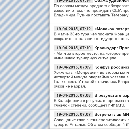
19-04-2015, 07:14
Обама удивился,
По словам международного обозревател
известии о том, что президент США п
Владимира Путина поставить Тегерану
19-04-2015, 07:12
«Монако» потеря
В матче 33-го тура чемпионата Франц
сократить отставание от идущего втор
19-04-2015, 07:10
Краснодар: Прог
- Матч за второе место, на которое п
нынешнюю турнирную ситуацию.
19-04-2015, 07:09
Конфуз российс
Хоккеисты «Монреаля» во втором матч
четвертой минуте овертайма хозяева 
Гальченюка. У гостей отличились Клар
очков не набрал.
19-04-2015, 07:08
В результате вз
В Калифорнии в результате прорыва га
тяжелой степени, сообщает n-mar.ru.
19-04-2015, 07:07
Встреча глав МИ
Совещание глав внешнеполитических в
курорте Анталья. Об этом сообщил n-ma