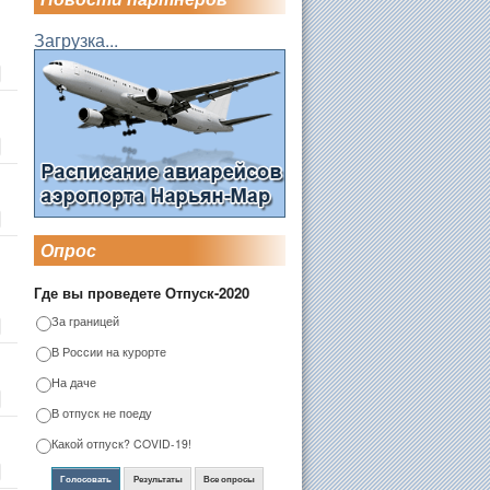
Загрузка...
Опрос
Где вы проведете Отпуск-2020
За границей
В России на курорте
На даче
В отпуск не поеду
Какой отпуск? COVID-19!
Голосовать
Результаты
Все опросы