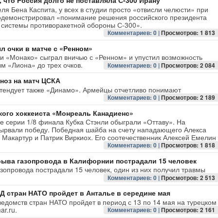
 что Россия долго не поставляла С-300 Ирану
я Бена Каспита, у всех в студии просто «отвисли челюсти» при
родемонстрировал «понимание решения российского президента
 системы противоракетной обороны С-300».
Комментариев: 0 |
Просмотров: 1 813
л очки в матче с «Ренном»
ии «Монако» сыграл вничью с «Ренном» и упустил возможность
ым «Лиона» до трех очков.
Комментариев: 0 |
Просмотров: 2 084
ноз на матч ЦСКА
ретендует также «Динамо». Армейцы отчетливо понимают
Комментариев: 0 |
Просмотров: 2 189
кого хоккеиста «Монреаль Канадиенс»
е серии 1/8 финала Кубка Стэнли обыграли «Оттаву». На
вырвали победу. Победная шайба на счету нападающего Алекса
к Макартур и Патрик Виркиох. Его соотечественник Алексей Емелин
Комментариев: 0 |
Просмотров: 1 818
рыва газопровода в Калифорнии пострадали 15 человек
зопровода пострадали 15 человек, один из них получил травмы
Комментариев: 0 |
Просмотров: 2 513
Д стран НАТО пройдет в Анталье в середине мая
едомств стран НАТО пройдет в период с 13 по 14 мая на турецком
r.ru.
Комментариев: 0 |
Просмотров: 2 161