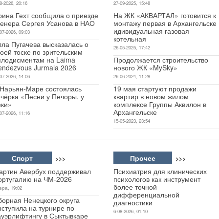
8-2026, 20:16
27-09-2025, 15:48
рина Гехт сообщила о приезде
На ЖК «АКВАРТАЛ» готовится к
ренера Сергея Усанова в НАО
монтажу первая в Архангельске
идивидуальная газовая
07-2026, 09:03
котельная
лла Пугачева высказалась о
26-05-2025, 17:42
оей тоске по зрительским
плодисментам на Laima
Продолжается строительство
endezvous Jurmala 2026
нового ЖК «MySky»
07-2026, 14:06
26-06-2024, 11:28
 Нарьян-Маре состоялась
19 мая стартуют продажи
чёрка «Песни у Печоры, у
квартир в новом жилом
еки»
комплексе Группы Аквилон в
Архангельске
07-2026, 11:16
15-05-2023, 23:54
Спорт
Прочее
>>>
>>>
артин Авербух поддерживал
Психиатрия для клинических
ортугалию на ЧМ-2026
психологов как инструмент
более точной
ера, 19:02
дифференциальной
борная Ненецкого округа
диагностики
ыступила на турнире по
6-08-2026, 01:10
ауэрлифтингу в Сыктывкаре