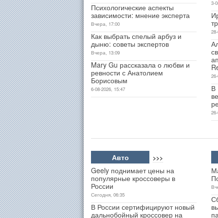
3-0
Психологические аспекты
зависимости: мнение эксперта
И
т
Вчера, 17:00
28-
Как выбрать спелый арбуз и
дыню: советы экспертов
А
св
Вчера, 13:09
а
Mary Gu рассказала о любви и
R
ревности с Анатолием
26-
Борисовым
В
6-08-2026, 15:47
ве
р
26-
Авто
>>>
Geely поднимает цены на
М
популярные кроссоверы в
П
России
Вч
Сегодня, 06:35
С
В России сертифицируют новый
в
дальнобойный кроссовер на
п