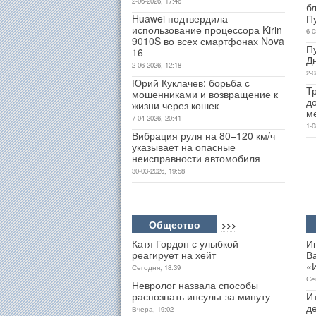
2-06-2026, 17:46
б
Huawei подтвердила
П
использование процессора Kirin
6-0
9010S во всех смартфонах Nova
П
16
Д
2-06-2026, 12:18
2-0
Юрий Куклачев: борьба с
Т
мошенниками и возвращение к
д
жизни через кошек
м
7-04-2026, 20:41
1-0
Вибрация руля на 80–120 км/ч
указывает на опасные
неисправности автомобиля
30-03-2026, 19:58
Общество
>>>
Катя Гордон с улыбкой
И
реагирует на хейт
В
«
Сегодня, 18:39
Се
Невролог назвала способы
распознать инсульт за минуту
Ит
д
Вчера, 19:02