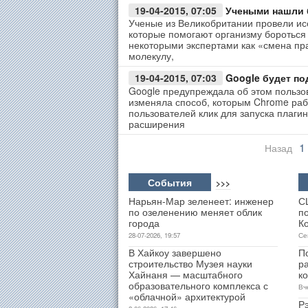
19-04-2015, 07:05
Учеными нашли 
Ученые из Великобритании провели ис
которые помогают организму бороться 
некоторыми экспертами как «смена пра
молекулу,
19-04-2015, 07:03
Google будет по
Google предупреждала об этом пользов
изменяла способ, которым Chrome раб
пользователей клик для запуска плаги
расширения
1
Назад
События
>>>
Нарьян-Мар зеленеет: инженер
С
по озеленению меняет облик
п
города
К
28-07-2026, 19:57
Се
В Хайкоу завершено
П
строительство Музея науки
р
Хайнаня — масштабного
к
образовательного комплекса с
Вч
«облачной» архитектурой
Р