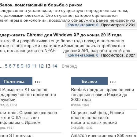
белок, помогающий в борьбе с раком
следования и установили, что существуют определенные гены,
с раковыми клетками. Это открытие, которое оценивается
вил игры в онкологии», позволило обнаружить ранее неизвестную
Комментариев: 0 |
Просмотров: 2 231
ддерживать Chrome для Windows XP до конца 2015 года
ателей и разработчиков еще более года назад и постепенно
отает с некоторыми плагинами.Компания начала требовать от
нов, полагающихся на NPAPI — древний API, разработанный для
Комментариев: 0 |
Просмотров: 2 027
...
5
6
7
8
9
10
11
12
13
14
Вперед
Политика
Бизнес
>>>
>>>
ША выделят $1 млрд на
Reebok продлил права на свои
оддержку нового президента
товарные знаки в России до
олумбии
2035 года
годня, 11:42
Вчера, 16:23
олитолог: Снижение запасов
Социальный фонд России
акет в США вызвано
провёл перерасчёт
онфликтом с Ираном
накопительных пенсий
ера, 14:51
3-08-2026, 10:39
эпер ST получил
Amazon инвестировал $50 млрд