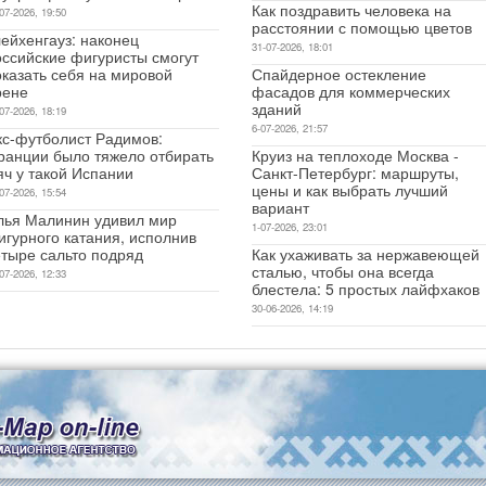
Как поздравить человека на
07-2026, 19:50
расстоянии с помощью цветов
ейхенгауз: наконец
31-07-2026, 18:01
оссийские фигуристы смогут
оказать себя на мировой
Спайдерное остекление
рене
фасадов для коммерческих
зданий
07-2026, 18:19
6-07-2026, 21:57
кс-футболист Радимов:
ранции было тяжело отбирать
Круиз на теплоходе Москва -
яч у такой Испании
Санкт-Петербург: маршруты,
цены и как выбрать лучший
07-2026, 15:54
вариант
лья Малинин удивил мир
1-07-2026, 23:01
игурного катания, исполнив
етыре сальто подряд
Как ухаживать за нержавеющей
сталью, чтобы она всегда
07-2026, 12:33
блестела: 5 простых лайфхаков
30-06-2026, 14:19