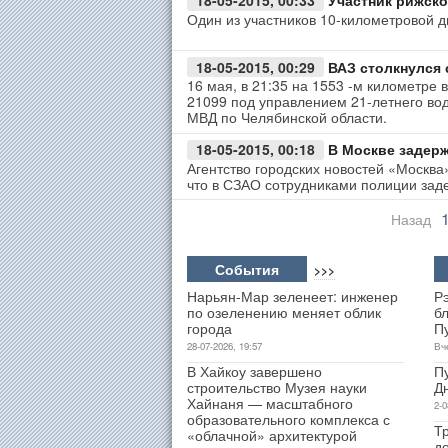
18-05-2015, 00:33
Участник рижско
Один из участников 10-километровой 
18-05-2015, 00:29
ВАЗ столкнулся 
16 мая, в 21:35 на 1553 -м километре
21099 под управлением 21-летнего во
МВД по Челябинской области.
18-05-2015, 00:18
В Москве задерж
Агентство городских новостей «Москва
что в СЗАО сотрудниками полиции зад
Назад
События
>>>
Нарьян-Мар зеленеет: инженер
Р
по озеленению меняет облик
б
города
П
28-07-2026, 19:57
Вч
В Хайкоу завершено
П
строительство Музея науки
Д
Хайнаня — масштабного
2-0
образовательного комплекса с
Т
«облачной» архитектурой
д