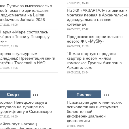
27-09-2025, 15:48
лла Пугачева высказалась о
оей тоске по зрительским
На ЖК «АКВАРТАЛ» готовится к
плодисментам на Laima
монтажу первая в Архангельске
endezvous Jurmala 2026
идивидуальная газовая
котельная
07-2026, 14:06
26-05-2025, 17:42
 Нарьян-Маре состоялась
чёрка «Песни у Печоры, у
Продолжается строительство
еки»
нового ЖК «MySky»
07-2026, 11:16
26-06-2024, 11:28
стреча с культурным
19 мая стартуют продажи
аследием: Презентация книги
квартир в новом жилом
атрёны Талеевой в НАО
комплексе Группы Аквилон в
Архангельске
07-2026, 11:26
15-05-2023, 23:54
Спорт
Прочее
>>>
>>>
борная Ненецкого округа
Психиатрия для клинических
ыступила на турнире по
психологов как инструмент
ауэрлифтингу в Сыктывкаре
более точной
дифференциальной
07-2026, 19:50
диагностики
ейхенгауз: наконец
Вчера, 01:10
оссийские фигуристы смогут