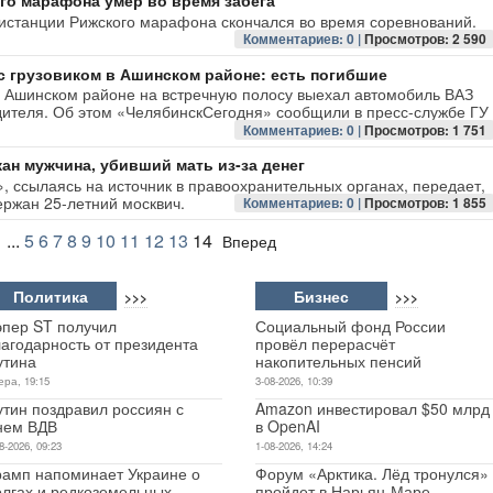
го марафона умер во время забега
дистанции Рижского марафона скончался во время соревнований.
Комментариев: 0 |
Просмотров: 2 590
с грузовиком в Ашинском районе: есть погибшие
 в Ашинском районе на встречную полосу выехал автомобиль ВАЗ
дителя. Об этом «ЧелябинскСегодня» сообщили в пресс-службе ГУ
Комментариев: 0 |
Просмотров: 1 751
ан мужчина, убивший мать из-за денег
», ссылаясь на источник в правоохранительных органах, передает,
ержан 25-летний москвич.
Комментариев: 0 |
Просмотров: 1 855
1
...
5
6
7
8
9
10
11
12
13
14
Вперед
Политика
Бизнес
>>>
>>>
эпер ST получил
Социальный фонд России
лагодарность от президента
провёл перерасчёт
утина
накопительных пенсий
ера, 19:15
3-08-2026, 10:39
утин поздравил россиян с
Amazon инвестировал $50 млрд
нем ВДВ
в OpenAI
8-2026, 09:23
1-08-2026, 14:24
рамп напоминает Украине о
Форум «Арктика. Лёд тронулся»
олгах и редкоземельных
пройдет в Нарьян-Маре