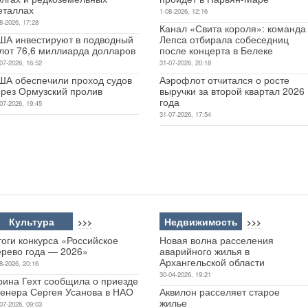
еталлах
1-08-2026, 12:16
8-2026, 17:28
Канал «Свита короля»: команда
ША инвестируют в подводный
Лепса отбирала собеседниц
лот 76,6 миллиарда долларов
после концерта в Белеке
07-2026, 16:52
31-07-2026, 20:18
ША обеспечили проход судов
Аэрофлот отчитался о росте
ерез Ормузский пролив
выручки за второй квартал 2026
года
07-2026, 19:45
31-07-2026, 17:54
Культура
Недвижимость
>>>
>>>
оги конкурса «Российское
Новая волна расселения
ерево года — 2026»
аварийного жилья в
Архангельской области
8-2026, 20:16
30-04-2026, 19:21
рина Гехт сообщила о приезде
ренера Сергея Усанова в НАО
Аквилон расселяет старое
жилье
07-2026, 09:03