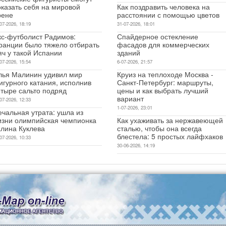
оказать себя на мировой
Как поздравить человека на
рене
расстоянии с помощью цветов
07-2026, 18:19
31-07-2026, 18:01
кс-футболист Радимов:
Спайдерное остекление
ранции было тяжело отбирать
фасадов для коммерческих
яч у такой Испании
зданий
07-2026, 15:54
6-07-2026, 21:57
лья Малинин удивил мир
Круиз на теплоходе Москва -
игурного катания, исполнив
Санкт-Петербург: маршруты,
етыре сальто подряд
цены и как выбрать лучший
вариант
07-2026, 12:33
1-07-2026, 23:01
чальная утрата: ушла из
изни олимпийская чемпионка
Как ухаживать за нержавеющей
алина Куклева
сталью, чтобы она всегда
блестела: 5 простых лайфхаков
07-2026, 10:33
30-06-2026, 14:19