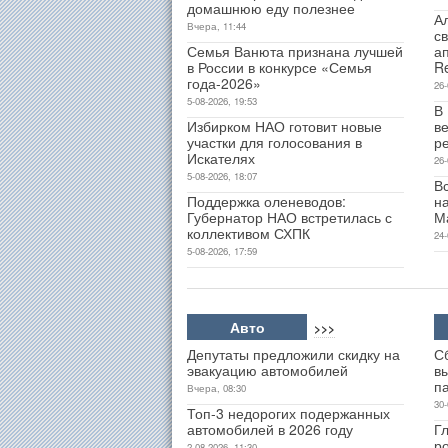
домашнюю еду полезнее
А
Вчера, 11:44
св
Семья Ванюта признана лучшей
а
в России в конкурсе «Семья
R
года-2026»
26-
5-08-2026, 19:53
В
Избирком НАО готовит новые
ве
участки для голосования в
р
Искателях
26-
5-08-2026, 18:07
В
Поддержка оленеводов:
н
Губернатор НАО встретилась с
М
коллективом СХПК
24-
5-08-2026, 17:59
Авто
>>>
Депутаты предложили скидку на
С
эвакуацию автомобилей
в
п
Вчера, 08:30
30-
Топ-3 недорогих подержанных
автомобилей в 2026 году
Гл
р
2-08-2026, 11:30