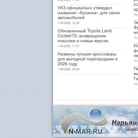
п
УАЗ официально утвердил
а
название «Буханка» для своих
19-
автомобилей
Э
1-08-2026, 12:59
Ф
Обновленный Toyota Land
м
Cruiser70: возвращение
15-
классики и новые версии
И
1-08-2026, 11:41
ф
Названы лучшие кроссоверы
ч
для выгодной перепродажи в
15-
2026 году
Пе
1-08-2026, 09:49
ж
Г
14-