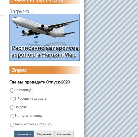
Загрузка...
Опрос
Где вы проведете Отпуск-2020
За границей
В России на курорте
На даче
В отпуск не поеду
Какой отпуск? COVID-19!
Голосовать
Результаты
Все опросы