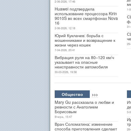
2-06-2026, 17:46
м
Huawei подтвердила
1-0
использование процессора Kirin
С
9010S во всех смартфонах Nova
ф
16
31-
2-06-2026, 12:18
С
Юрий Куклачев: борьба с
ч
мошенниками и возвращение к
жизни через кошек
29-
7-04-2026, 20:41
Вибрация руля на 80–120 км/ч
указывает на опасные
неисправности автомобиля
30-03-2026, 19:58
Общество
>>>
Mary Gu рассказала о любви и
Ит
ревности с Анатолием
д
Борисовым
3-0
Вчера, 15:47
И
Врач Соломатина: изменение
т
способа приготовления сделает
28-