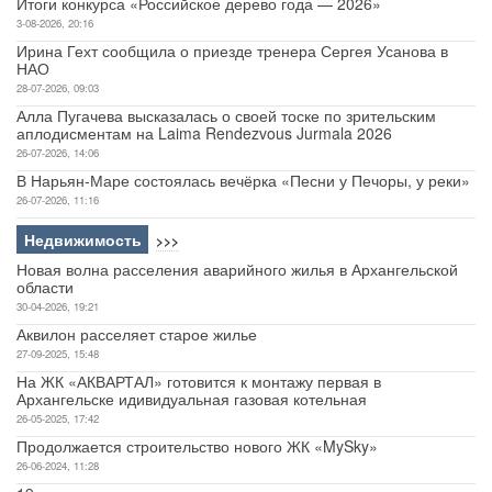
Итоги конкурса «Российское дерево года — 2026»
3-08-2026, 20:16
Ирина Гехт сообщила о приезде тренера Сергея Усанова в
НАО
28-07-2026, 09:03
Алла Пугачева высказалась о своей тоске по зрительским
аплодисментам на Laima Rendezvous Jurmala 2026
26-07-2026, 14:06
В Нарьян-Маре состоялась вечёрка «Песни у Печоры, у реки»
26-07-2026, 11:16
Недвижимость
>>>
Новая волна расселения аварийного жилья в Архангельской
области
30-04-2026, 19:21
Аквилон расселяет старое жилье
27-09-2025, 15:48
На ЖК «АКВАРТАЛ» готовится к монтажу первая в
Архангельске идивидуальная газовая котельная
26-05-2025, 17:42
Продолжается строительство нового ЖК «MySky»
26-06-2024, 11:28