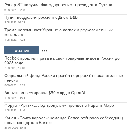
Рэпер ST получил благодарность от президента Путина
6-08-2026, 19:15
Путин поздравил россиян с Днем ВДВ
2-08-2026, 09:23
Трамп напоминает Украине о долгах и редкоземельных
металлах
1-08-2026, 17:28
Бизнес
>>>
Reebok продлил права на свои товарные знаки в России до
2035 года
7-08-2026, 16:23
Социальный фонд России провёл перерасчёт накопительных
пенсий
3-08-2026, 10:39
Amazon инвестировал $50 млрд в OpenAI
1-08-2026, 14:24
Форум «Арктика. Лёд тронулся» пройдет в Нарьян-Маре
1-08-2026, 12:16
Канал «Свита короля»: команда Лепса отбирала собеседниц
после концерта в Белеке
31-07-2026, 20:18