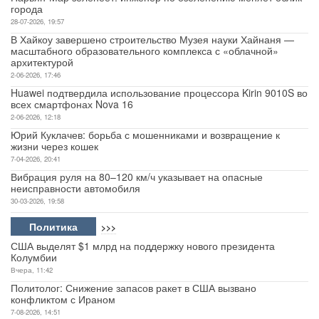
города
28-07-2026, 19:57
В Хайкоу завершено строительство Музея науки Хайнаня —
масштабного образовательного комплекса с «облачной»
архитектурой
2-06-2026, 17:46
Huawei подтвердила использование процессора Kirin 9010S во
всех смартфонах Nova 16
2-06-2026, 12:18
Юрий Куклачев: борьба с мошенниками и возвращение к
жизни через кошек
7-04-2026, 20:41
Вибрация руля на 80–120 км/ч указывает на опасные
неисправности автомобиля
30-03-2026, 19:58
Политика
>>>
США выделят $1 млрд на поддержку нового президента
Колумбии
Вчера, 11:42
Политолог: Снижение запасов ракет в США вызвано
конфликтом с Ираном
7-08-2026, 14:51