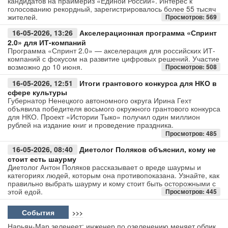
кандидатов на праймериз «Единой России». Интерес к
голосованию рекордный, зарегистрировалось более 55 тысяч
жителей.
Просмотров: 569
Авто
16-05-2026, 13:26
Акселерационная программа «Спринт
Спорт
2.0» для ИТ-компаний
Программа «Спринт 2.0» — акселерация для российских ИТ-
компаний с фокусом на развитие цифровых решений. Участие
Контакты
возможно до 10 июня.
Просмотров: 508
16-05-2026, 12:51
Итоги грантового конкурса для НКО в
сфере культуры
Губернатор Ненецкого автономного округа Ирина Гехт
объявила победителя восьмого окружного грантового конкурса
для НКО. Проект «Истории Тыко» получил один миллион
рублей на издание книг и проведение праздника.
Просмотров: 485
16-05-2026, 08:40
Диетолог Поляков объяснил, кому не
стоит есть шаурму
Диетолог Антон Поляков рассказывает о вреде шаурмы и
категориях людей, которым она противопоказана. Узнайте, как
правильно выбрать шаурму и кому стоит быть осторожными с
этой едой.
Просмотров: 445
События
>>>
Нарьян-Мар зеленеет: инженер по озеленению меняет облик