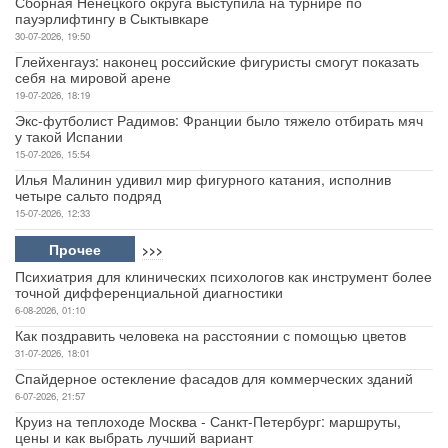
Сборная Ненецкого округа выступила на турнире по
пауэрлифтингу в Сыктывкаре
30-07-2026, 19:50
Глейхенгауз: наконец российские фигуристы смогут показать
себя на мировой арене
19-07-2026, 18:19
Экс-футболист Радимов: Франции было тяжело отбирать мяч
у такой Испании
15-07-2026, 15:54
Илья Малинин удивил мир фигурного катания, исполнив
четыре сальто подряд
15-07-2026, 12:33
Прочее
>>>
Психиатрия для клинических психологов как инструмент более
точной дифференциальной диагностики
6-08-2026, 01:10
Как поздравить человека на расстоянии с помощью цветов
31-07-2026, 18:01
Спайдерное остекление фасадов для коммерческих зданий
6-07-2026, 21:57
Круиз на теплоходе Москва - Санкт-Петербург: маршруты,
цены и как выбрать лучший вариант