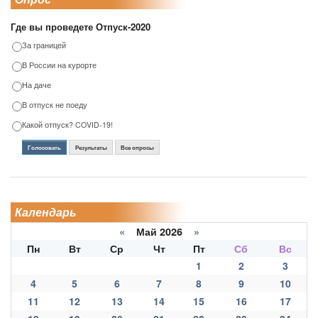
Где вы проведете Отпуск-2020
За границей
В России на курорте
На даче
В отпуск не поеду
Какой отпуск? COVID-19!
Голосовать
Результаты
Все опросы
Календарь
«
Май 2026
»
Пн
Вт
Ср
Чт
Пт
Сб
Вс
1
2
3
4
5
6
7
8
9
10
11
12
13
14
15
16
17