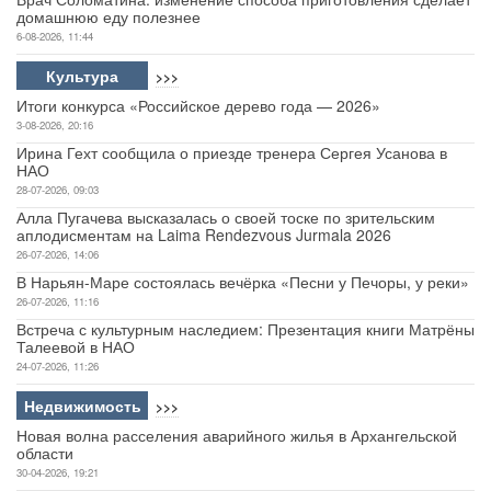
домашнюю еду полезнее
6-08-2026, 11:44
Культура
>>>
Итоги конкурса «Российское дерево года — 2026»
3-08-2026, 20:16
Ирина Гехт сообщила о приезде тренера Сергея Усанова в
НАО
28-07-2026, 09:03
Алла Пугачева высказалась о своей тоске по зрительским
аплодисментам на Laima Rendezvous Jurmala 2026
26-07-2026, 14:06
В Нарьян-Маре состоялась вечёрка «Песни у Печоры, у реки»
26-07-2026, 11:16
Встреча с культурным наследием: Презентация книги Матрёны
Талеевой в НАО
24-07-2026, 11:26
Недвижимость
>>>
Новая волна расселения аварийного жилья в Архангельской
области
30-04-2026, 19:21