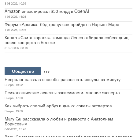
3-08-2026, 10:39
Amazon инвестировал $50 млрд в OpenAI
1-08-2026, 14:24
Форум «Арктика. Лёд тронулся» пройдет в Нарьян-Маре
1-08-2026, 12:16
Канал «Свита короля»: команда Лепса отбирала собеседниц
после концерта в Белеке
31-07-2026, 20:18
Общество
>>>
Невролог назвала способы распознать инсульт за минуту
Вчера, 19:02
Психологические аспекты зависимости: мнение эксперта
Вчера, 17:00
Как выбрать спелый арбуз и дыню: советы экспертов
Вчера, 13:09
Mary Gu рассказала о любви и ревности с Анатолием
Борисовым
6-08-2026, 15:47
Врач Соломатина: изменение способа приготовления сделает