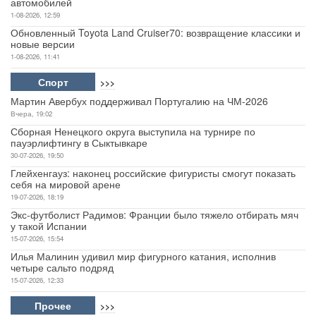
автомобилей
1-08-2026, 12:59
Обновленный Toyota Land Cruiser70: возвращение классики и
новые версии
1-08-2026, 11:41
Спорт
>>>
Мартин Авербух поддерживал Португалию на ЧМ-2026
Вчера, 19:02
Сборная Ненецкого округа выступила на турнире по
пауэрлифтингу в Сыктывкаре
30-07-2026, 19:50
Глейхенгауз: наконец российские фигуристы смогут показать
себя на мировой арене
19-07-2026, 18:19
Экс-футболист Радимов: Франции было тяжело отбирать мяч
у такой Испании
15-07-2026, 15:54
Илья Малинин удивил мир фигурного катания, исполнив
четыре сальто подряд
15-07-2026, 12:33
Прочее
>>>