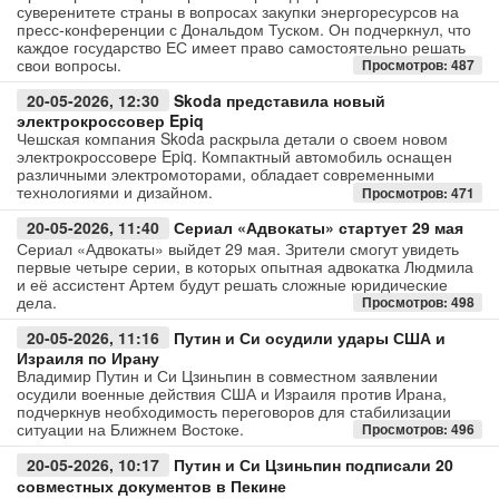
суверенитете страны в вопросах закупки энергоресурсов на
пресс-конференции с Дональдом Туском. Он подчеркнул, что
каждое государство ЕС имеет право самостоятельно решать
свои вопросы.
Просмотров: 487
20-05-2026, 12:30
Skoda представила новый
электрокроссовер Epiq
Чешская компания Skoda раскрыла детали о своем новом
электрокроссовере Epiq. Компактный автомобиль оснащен
различными электромоторами, обладает современными
технологиями и дизайном.
Просмотров: 471
20-05-2026, 11:40
Сериал «Адвокаты» стартует 29 мая
Сериал «Адвокаты» выйдет 29 мая. Зрители смогут увидеть
первые четыре серии, в которых опытная адвокатка Людмила
и её ассистент Артем будут решать сложные юридические
дела.
Просмотров: 498
20-05-2026, 11:16
Путин и Си осудили удары США и
Израиля по Ирану
Владимир Путин и Си Цзиньпин в совместном заявлении
осудили военные действия США и Израиля против Ирана,
подчеркнув необходимость переговоров для стабилизации
ситуации на Ближнем Востоке.
Просмотров: 496
20-05-2026, 10:17
Путин и Си Цзиньпин подписали 20
совместных документов в Пекине