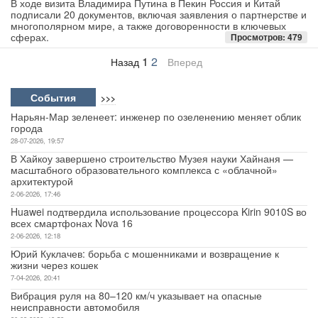
В ходе визита Владимира Путина в Пекин Россия и Китай
подписали 20 документов, включая заявления о партнерстве и
многополярном мире, а также договоренности в ключевых
сферах.
Просмотров: 479
1
2
Назад
Вперед
События
>>>
Нарьян-Мар зеленеет: инженер по озеленению меняет облик
города
28-07-2026, 19:57
В Хайкоу завершено строительство Музея науки Хайнаня —
масштабного образовательного комплекса с «облачной»
архитектурой
2-06-2026, 17:46
Huawei подтвердила использование процессора Kirin 9010S во
всех смартфонах Nova 16
2-06-2026, 12:18
Юрий Куклачев: борьба с мошенниками и возвращение к
жизни через кошек
7-04-2026, 20:41
Вибрация руля на 80–120 км/ч указывает на опасные
неисправности автомобиля