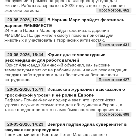
сооружений в рамках нацпроекта «Инфраструктура для
жизни». Работы завершатся к 2028 году с целью улучшения
экологии региона.
Просмотров: 462
Авто
20-05-2026, 17:40
В Нарьян-Маре пройдет фестиваль
Спорт
дарения #МЫВМЕСТЕ
24 мая в Нарьян-Маре пройдет фестиваль дарения
#МЫВМЕСТЕ, где жители смогут помочь приютам для
Контакты
животных и участвовать в творческих активностях.
Просмотров: 431
20-05-2026, 16:44
Юрист дал температурные
рекомендации для работодателей
Юрист Александр Хаминский объяснил, как высокие
температуры влияют на рабочий день и какие рекомендации
следуют работодателям для обеспечения безопасности
сотрудников.
Просмотров: 427
20-05-2026, 15:41
Испанский журналист высказался о
«российской угрозе» и её роли в Европе
Рафаэль Поч-де-Фелиу подчеркивает, что «российская
угроза» служит инструментом для объединения Европы, а
также предостерегает от самосбывающегося пророчества.
Просмотров: 498
20-05-2026, 14:23
Венгрия подтвердила суверенитет в
закупках энергоресурсов
Премьер-министр Венгрии Петер Мадьяр заявил о