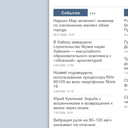
События
>>>
Нарьян-Мар зеленеет: инженер
Р
по озеленению меняет облик
б
города
П
28-07-2026, 19:57
Вч
В Хайкоу завершено
П
строительство Музея науки
Д
Хайнаня — масштабного
2-0
образовательного комплекса с
Т
«облачной» архитектурой
д
2-06-2026, 17:46
м
Huawei подтвердила
1-0
использование процессора Kirin
С
9010S во всех смартфонах Nova
ф
16
31-
2-06-2026, 12:18
С
Юрий Куклачев: борьба с
ч
мошенниками и возвращение к
жизни через кошек
29-
7-04-2026, 20:41
Вибрация руля на 80–120 км/ч
указывает на опасные