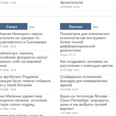
Архангельске
07-2026, 11:26
15-05-2023, 23:54
Спорт
Прочее
>>>
>>>
борная Ненецкого округа
Психиатрия для клинических
ыступила на турнире по
психологов как инструмент
ауэрлифтингу в Сыктывкаре
более точной
дифференциальной
07-2026, 19:50
диагностики
ейхенгауз: наконец
Вчера, 01:10
оссийские фигуристы смогут
оказать себя на мировой
Как поздравить человека на
рене
расстоянии с помощью цветов
07-2026, 18:19
31-07-2026, 18:01
кс-футболист Радимов:
Спайдерное остекление
ранции было тяжело отбирать
фасадов для коммерческих
яч у такой Испании
зданий
07-2026, 15:54
6-07-2026, 21:57
лья Малинин удивил мир
Круиз на теплоходе Москва -
игурного катания, исполнив
Санкт-Петербург: маршруты,
етыре сальто подряд
цены и как выбрать лучший
вариант
07-2026, 12:33
1-07-2026, 23:01
чальная утрата: ушла из