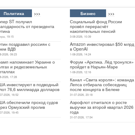
Политика
Бизнес
>>>
>>>
эпер ST получил
Социальный фонд России
лагодарность от президента
провёл перерасчёт
утина
накопительных пенсий
ера, 19:15
3-08-2026, 10:39
утин поздравил россиян с
Amazon инвестировал $50 млрд
нем ВДВ
в OpenAI
8-2026, 09:23
1-08-2026, 14:24
рамп напоминает Украине о
Форум «Арктика. Лёд тронулся»
олгах и редкоземельных
пройдет в Нарьян-Маре
еталлах
1-08-2026, 12:16
8-2026, 17:28
Канал «Свита короля»: команда
ША инвестируют в подводный
Лепса отбирала собеседниц
лот 76,6 миллиарда долларов
после концерта в Белеке
07-2026, 16:52
31-07-2026, 20:18
ША обеспечили проход судов
Аэрофлот отчитался о росте
ерез Ормузский пролив
выручки за второй квартал 2026
года
07-2026, 19:45
31-07-2026, 17:54