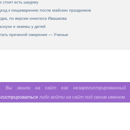
е стоит есть шаурму
дход к пищеварению после майских праздников
дка, по версии онколога Ивашкова
снухи и экземы у детей
стать причиной ожирения — Ученые
ь, Вы зашли на сайт как незарегистрированный
егистрироваться
либо войти на сайт под своим именем.