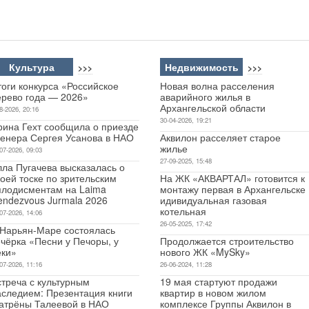
Культура
Недвижимость
>>>
>>>
оги конкурса «Российское
Новая волна расселения
ерево года — 2026»
аварийного жилья в
Архангельской области
8-2026, 20:16
30-04-2026, 19:21
рина Гехт сообщила о приезде
ренера Сергея Усанова в НАО
Аквилон расселяет старое
жилье
07-2026, 09:03
27-09-2025, 15:48
лла Пугачева высказалась о
оей тоске по зрительским
На ЖК «АКВАРТАЛ» готовится к
плодисментам на Laima
монтажу первая в Архангельске
endezvous Jurmala 2026
идивидуальная газовая
котельная
07-2026, 14:06
26-05-2025, 17:42
 Нарьян-Маре состоялась
чёрка «Песни у Печоры, у
Продолжается строительство
еки»
нового ЖК «MySky»
07-2026, 11:16
26-06-2024, 11:28
стреча с культурным
19 мая стартуют продажи
аследием: Презентация книги
квартир в новом жилом
атрёны Талеевой в НАО
комплексе Группы Аквилон в