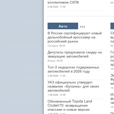
коллективом СХПК
24-
5-08-2026, 17:59
Авто
>>>
В России сертифицируют новый
С
дальнобойный кроссовер на
в
российский рынок
п
Сегодня, 06:44
30-
Депутаты предложили скидку на
Гл
эвакуацию автомобилей
р
п
Вчера, 08:30
а
Топ-3 недорогих подержанных
19-
автомобилей в 2026 году
Э
2-08-2026, 11:30
Ф
УАЗ официально утвердил
м
название «Буханка» для своих
15-
автомобилей
И
1-08-2026, 12:59
ф
Обновленный Toyota Land
ч
Cruiser70: возвращение
15-
классики и новые версии
Пе
1-08-2026, 11:41