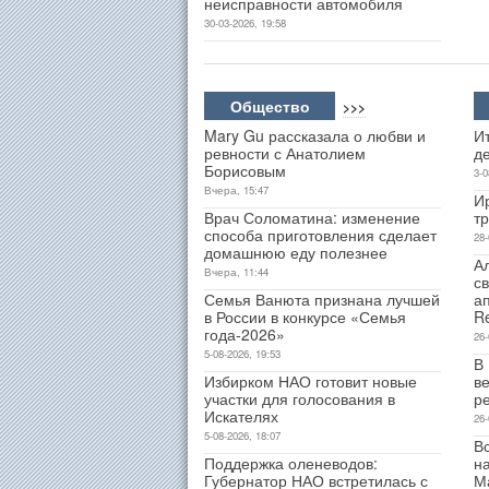
неисправности автомобиля
30-03-2026, 19:58
Общество
>>>
Mary Gu рассказала о любви и
Ит
ревности с Анатолием
д
Борисовым
3-0
Вчера, 15:47
И
Врач Соломатина: изменение
т
способа приготовления сделает
28-
домашнюю еду полезнее
А
Вчера, 11:44
св
Семья Ванюта признана лучшей
а
в России в конкурсе «Семья
R
года-2026»
26-
5-08-2026, 19:53
В
Избирком НАО готовит новые
ве
участки для голосования в
р
Искателях
26-
5-08-2026, 18:07
В
Поддержка оленеводов:
н
Губернатор НАО встретилась с
М