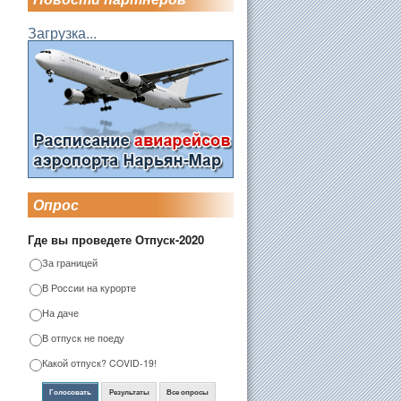
Загрузка...
Опрос
Где вы проведете Отпуск-2020
За границей
В России на курорте
На даче
В отпуск не поеду
Какой отпуск? COVID-19!
Голосовать
Результаты
Все опросы