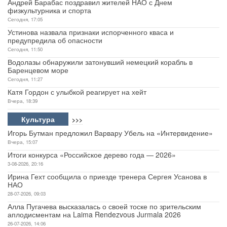
Андрей Барабас поздравил жителей НАО с Днем
физкультурника и спорта
Сегодня, 17:05
Устинова назвала признаки испорченного кваса и
предупредила об опасности
Сегодня, 11:50
Водолазы обнаружили затонувший немецкий корабль в
Баренцевом море
Сегодня, 11:27
Катя Гордон с улыбкой реагирует на хейт
Вчера, 18:39
Культура
>>>
Игорь Бутман предложил Варвару Убель на «Интервидение»
Вчера, 15:07
Итоги конкурса «Российское дерево года — 2026»
3-08-2026, 20:16
Ирина Гехт сообщила о приезде тренера Сергея Усанова в
НАО
28-07-2026, 09:03
Алла Пугачева высказалась о своей тоске по зрительским
аплодисментам на Laima Rendezvous Jurmala 2026
26-07-2026, 14:06