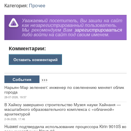
Категория:
Прочee
Уважаемый посетитель, Вы зашли на сайт
как незарегистрированный пользователь.
Мы рекомендуем Вам
зарегистрироваться
либо войти на сайт под своим именем.
Комментарии:
Оставить комментарий
События
>>>
Нарьян-Мар зеленеет: инженер по озеленению меняет облик
города
28-07-2026, 19:57
В Хайкоу завершено строительство Музея науки Хайнаня —
масштабного образовательного комплекса с «облачной»
архитектурой
2-06-2026, 17:46
Huawei подтвердила использование процессора Kirin 9010S во
всех смартфонах Nova 16