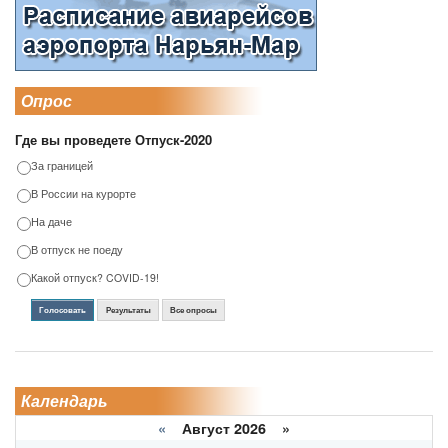
Опрос
Где вы проведете Отпуск-2020
За границей
В России на курорте
На даче
В отпуск не поеду
Какой отпуск? COVID-19!
Голосовать
Результаты
Все опросы
Календарь
«
Август 2026 »