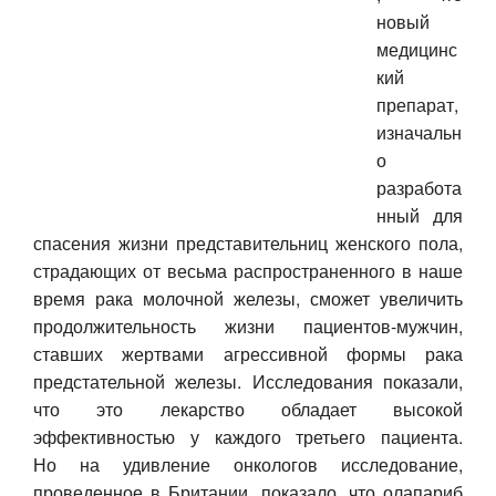
новый
Авто
медицинс
кий
Спорт
препарат,
изначальн
Контакты
о
разработа
нный для
спасения жизни представительниц женского пола,
страдающих от весьма распространенного в наше
время рака молочной железы, сможет увеличить
продолжительность жизни пациентов-мужчин,
ставших жертвами агрессивной формы рака
предстательной железы. Исследования показали,
что это лекарство обладает высокой
эффективностью у каждого третьего пациента.
Но на удивление онкологов исследование,
проведенное в Британии, показало, что олапариб