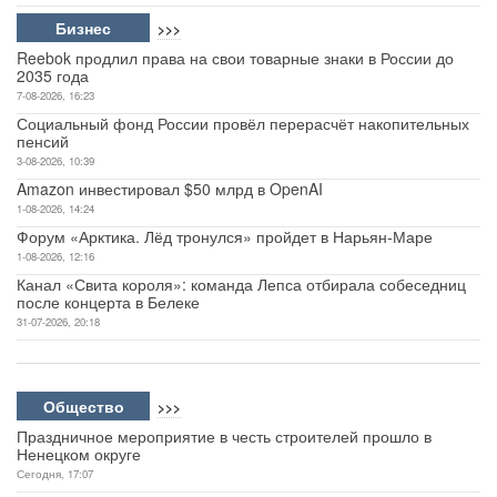
Бизнес
>>>
Reebok продлил права на свои товарные знаки в России до
2035 года
7-08-2026, 16:23
Социальный фонд России провёл перерасчёт накопительных
пенсий
3-08-2026, 10:39
Amazon инвестировал $50 млрд в OpenAI
1-08-2026, 14:24
Форум «Арктика. Лёд тронулся» пройдет в Нарьян-Маре
1-08-2026, 12:16
Канал «Свита короля»: команда Лепса отбирала собеседниц
после концерта в Белеке
31-07-2026, 20:18
Общество
>>>
Праздничное мероприятие в честь строителей прошло в
Ненецком округе
Сегодня, 17:07