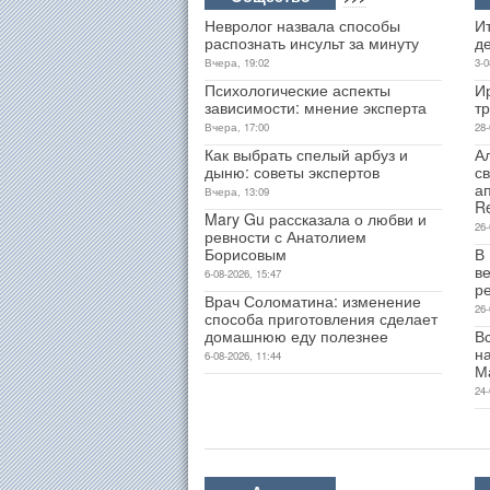
Невролог назвала способы
Ит
распознать инсульт за минуту
д
Вчера, 19:02
3-0
Психологические аспекты
И
зависимости: мнение эксперта
т
Вчера, 17:00
28-
Как выбрать спелый арбуз и
А
дыню: советы экспертов
св
а
Вчера, 13:09
R
Mary Gu рассказала о любви и
26-
ревности с Анатолием
Борисовым
В
ве
6-08-2026, 15:47
р
Врач Соломатина: изменение
26-
способа приготовления сделает
домашнюю еду полезнее
В
н
6-08-2026, 11:44
М
24-