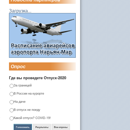
Загрузка...
Опрос
Где вы проведете Отпуск-2020
За границей
В России на курорте
На даче
В отпуск не поеду
Какой отпуск? COVID-19!
Голосовать
Результаты
Все опросы