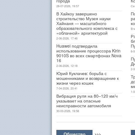
города
К
28-07-2026, 19:57
Се
В Хайкоу завершено
П
строительство Музея науки
р
Хайнаня — масштабного
к
образовательного комплекса с
Вч
«облачной» архитектурой
Р
2-06-2026, 17:46
б
Huawei подтвердила
П
использование процессора Kirin
6-0
9010S во всех смартфонах Nova
П
16
Д
2-06-2026, 12:18
2-0
Юрий Куклачев: борьба с
Т
мошенниками и возвращение к
д
жизни через кошек
м
7-04-2026, 20:41
1-0
Вибрация руля на 80–120 км/ч
указывает на опасные
неисправности автомобиля
30-03-2026, 19:58
Общество
>>>