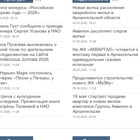
оги конкурса «Российское
Новая волна расселения
ерево года — 2026»
аварийного жилья в
Архангельской области
8-2026, 20:16
30-04-2026, 19:21
рина Гехт сообщила о приезде
ренера Сергея Усанова в НАО
Аквилон расселяет старое
жилье
07-2026, 09:03
27-09-2025, 15:48
лла Пугачева высказалась о
оей тоске по зрительским
На ЖК «АКВАРТАЛ» готовится к
плодисментам на Laima
монтажу первая в Архангельске
endezvous Jurmala 2026
идивидуальная газовая
котельная
07-2026, 14:06
26-05-2025, 17:42
 Нарьян-Маре состоялась
чёрка «Песни у Печоры, у
Продолжается строительство
еки»
нового ЖК «MySky»
07-2026, 11:16
26-06-2024, 11:28
стреча с культурным
19 мая стартуют продажи
аследием: Презентация книги
квартир в новом жилом
атрёны Талеевой в НАО
комплексе Группы Аквилон в
Архангельске
07-2026, 11:26
15-05-2023, 23:54