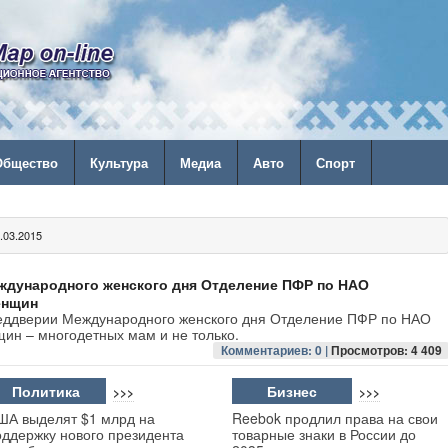
Общество
Культура
Медиа
Авто
Спорт
03.2015
ждународного женского дня Отделение ПФР по НАО
енщин
реддверии Международного женского дня Отделение ПФР по НАО
ин – многодетных мам и не только.
Комментариев: 0 |
Просмотров: 4 409
Политика
Бизнес
>>>
>>>
ША выделят $1 млрд на
Reebok продлил права на свои
оддержку нового президента
товарные знаки в России до