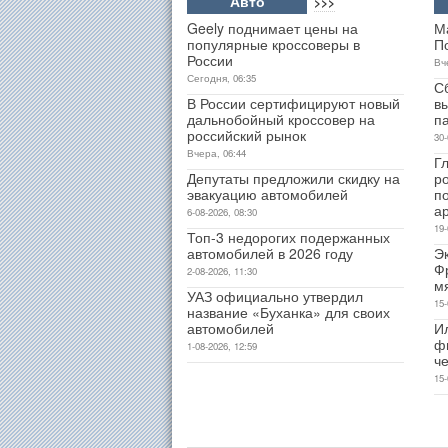
Авто
>>>
Geely поднимает цены на
М
популярные кроссоверы в
П
России
Вч
Сегодня, 06:35
С
В России сертифицируют новый
в
дальнобойный кроссовер на
п
российский рынок
30-
Вчера, 06:44
Гл
Депутаты предложили скидку на
р
эвакуацию автомобилей
п
а
6-08-2026, 08:30
19-
Топ-3 недорогих подержанных
автомобилей в 2026 году
Э
Ф
2-08-2026, 11:30
м
УАЗ официально утвердил
15-
название «Буханка» для своих
автомобилей
И
ф
1-08-2026, 12:59
ч
15-