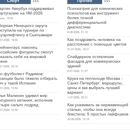
Спорт
Прочее
>>>
>>>
артин Авербух поддерживал
Психиатрия для клинических
ортугалию на ЧМ-2026
психологов как инструмент
более точной
ера, 19:02
дифференциальной
борная Ненецкого округа
диагностики
ыступила на турнире по
6-08-2026, 01:10
ауэрлифтингу в Сыктывкаре
Как поздравить человека на
07-2026, 19:50
расстоянии с помощью цветов
ейхенгауз: наконец
31-07-2026, 18:01
оссийские фигуристы смогут
оказать себя на мировой
Спайдерное остекление
рене
фасадов для коммерческих
зданий
07-2026, 18:19
6-07-2026, 21:57
кс-футболист Радимов:
ранции было тяжело отбирать
Круиз на теплоходе Москва -
яч у такой Испании
Санкт-Петербург: маршруты,
цены и как выбрать лучший
07-2026, 15:54
вариант
лья Малинин удивил мир
1-07-2026, 23:01
игурного катания, исполнив
етыре сальто подряд
Как ухаживать за нержавеющей
сталью, чтобы она всегда
07-2026, 12:33
блестела: 5 простых лайфхаков
30-06-2026, 14:19