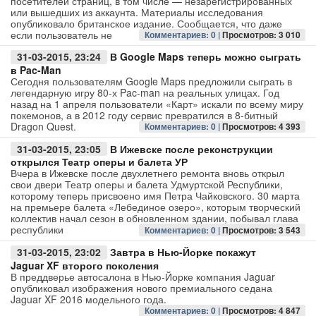
посетителей страниц, в том числе — незарегистрированных
или вышедших из аккаунта. Материалы исследования
опубликовало британское издание. Сообщается, что даже
Авто
если пользователь не
Комментариев: 0 |
Просмотров: 3 010
31-03-2015, 23:24
В Google Maps теперь можно сыграть
Спорт
в Pac-Man
Сегодня пользователям Google Maps предложили сыграть в
Контакты
легендарную игру 80-х Pac-man на реальных улицах. Год
назад на 1 апреля пользователи «Карт» искали по всему миру
покемонов, а в 2012 году сервис превратился в 8-битный
Dragon Quest.
Комментариев: 0 |
Просмотров: 4 393
31-03-2015, 23:05
В Ижевске после реконструкции
открылся Театр оперы и балета УР
Вчера в Ижевске после двухлетнего ремонта вновь открыл
свои двери Театр оперы и балета Удмуртской Республики,
которому теперь присвоено имя Петра Чайковского. 30 марта
на премьере балета «Лебединое озеро», которым творческий
коллектив начал сезон в обновленном здании, побывал глава
республики
Комментариев: 0 |
Просмотров: 3 543
31-03-2015, 23:02
Завтра в Нью-Йорке покажут
Jaguar XF второго поколения
В преддверье автосалона в Нью-Йорке компания Jaguar
опубликовал изображения нового премиального седана
Jaguar XF 2016 модельного года.
Комментариев: 0 |
Просмотров: 4 847