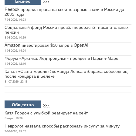
Бизнес
>>>
Reebok продлил права на свои товарные знаки в России до
2035 года
7-08-2026, 16:23
Социальный фонд России провёл перерасчёт накопительных
пенсий
3-08-2026, 10:39
Amazon инвестировал $50 млрд в OpenAI
1-08-2026, 14:24
Форум «Арктика. Лёд тронулся» пройдет в Нарьян-Маре
1-08-2026, 12:16
Канал «Свита короля»: команда Лепса отбирала собеседниц
после концерта в Белеке
31-07-2026, 20:18
Общество
>>>
Катя Гордон с улыбкой реагирует на хейт
Вчера, 18:39
Невролог назвала способы распознать инсульт за минуту
7-08-2026, 19:02