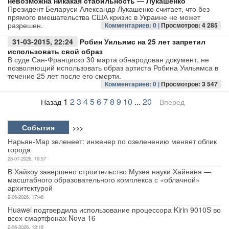
невозможна никакая стабильность — Лукашенко
Президент Беларуси Александр Лукашенко считает, что без
прямого вмешательства США кризис в Украине не может
разрешен.
Комментариев: 0 |
Просмотров: 4 285
31-03-2015, 22:24
Робин Уильямс на 25 лет запретил
использовать свой образ
В суде Сан-Франциско 30 марта обнародован документ, не
позволяющий использовать образ артиста Робина Уильямса в
течение 25 лет после его смерти.
Комментариев: 0 |
Просмотров: 3 547
1
2
3
4
5
6
7
8
9
10
...
20
Назад
Вперед
События
>>>
Нарьян-Мар зеленеет: инженер по озеленению меняет облик
города
28-07-2026, 19:57
В Хайкоу завершено строительство Музея науки Хайнаня —
масштабного образовательного комплекса с «облачной»
архитектурой
2-06-2026, 17:46
Huawei подтвердила использование процессора Kirin 9010S во
всех смартфонах Nova 16
2-06-2026, 12:18