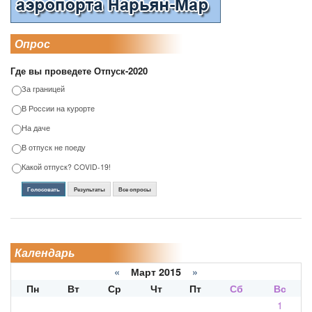
Опрос
Где вы проведете Отпуск-2020
За границей
В России на курорте
На даче
В отпуск не поеду
Какой отпуск? COVID-19!
Голосовать
Результаты
Все опросы
Календарь
«
Март 2015
»
Пн
Вт
Ср
Чт
Пт
Сб
Вс
1