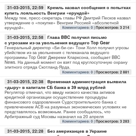
31-03-2015, 22:59
Кремль назвал сообщения о попытках
купить лояльность Венгрии «ерундой»
Между тем, пресс-секретарь главы РФ Дмитрий Песков назвал
утверждение о «покупке» Венгрии Россией «абсолютной
ерундой».
Комментариев: 0 |
Просмотров: 3 214
31-03-2015, 22:58
Глава BBC получил письмо
с угрозами из-за увольнения ведущего Top Gear
Генеральный директор «Би-би-си» Тони Холл получил угрозы
убийством из-за увольнения с телеканала ведущего
программы Top Gear Джереми Кларксона, сообщает BBC
News. На данный момент он взят под круглосуточную охрану
элитного отряда Скотланд-Ярда.
Комментариев: 0 |
Просмотров: 2 881
31-03-2015, 22:38
Временная администрация выявила
«дыру» в капитале СБ банка в 39 млрд рублей
Регулятор отмечал, что ввиду низкого качества активов
кредитной организации осуществление процедуры
финансового оздоровления Судостроительного банка с
привлечением АСВ на разумных экономических условиях не
представлялось возможным. Ранее сообщалось, что
Арбитражный суд Москвы назначил на 20 апреля
Комментариев: 0 |
Просмотров: 3 283
31-03-2015, 22:28
Без американцев в Украине