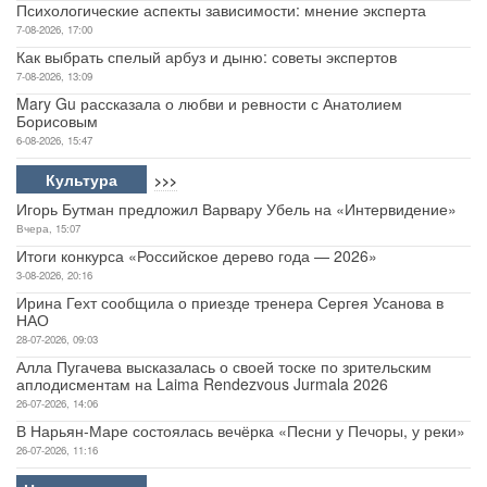
Психологические аспекты зависимости: мнение эксперта
7-08-2026, 17:00
Как выбрать спелый арбуз и дыню: советы экспертов
7-08-2026, 13:09
Mary Gu рассказала о любви и ревности с Анатолием
Борисовым
6-08-2026, 15:47
Культура
>>>
Игорь Бутман предложил Варвару Убель на «Интервидение»
Вчера, 15:07
Итоги конкурса «Российское дерево года — 2026»
3-08-2026, 20:16
Ирина Гехт сообщила о приезде тренера Сергея Усанова в
НАО
28-07-2026, 09:03
Алла Пугачева высказалась о своей тоске по зрительским
аплодисментам на Laima Rendezvous Jurmala 2026
26-07-2026, 14:06
В Нарьян-Маре состоялась вечёрка «Песни у Печоры, у реки»
26-07-2026, 11:16