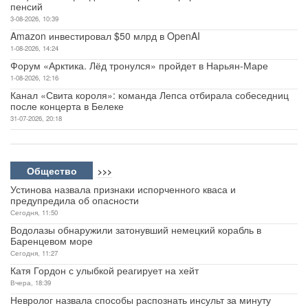
пенсий
3-08-2026, 10:39
Amazon инвестировал $50 млрд в OpenAI
1-08-2026, 14:24
Форум «Арктика. Лёд тронулся» пройдет в Нарьян-Маре
1-08-2026, 12:16
Канал «Свита короля»: команда Лепса отбирала собеседниц
после концерта в Белеке
31-07-2026, 20:18
Общество
>>>
Устинова назвала признаки испорченного кваса и
предупредила об опасности
Сегодня, 11:50
Водолазы обнаружили затонувший немецкий корабль в
Баренцевом море
Сегодня, 11:27
Катя Гордон с улыбкой реагирует на хейт
Вчера, 18:39
Невролог назвала способы распознать инсульт за минуту