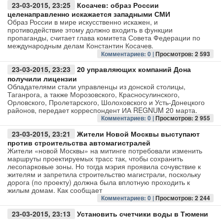
23-03-2015, 23:25
Косачев: образ России
целенаправленно искажается западными СМИ
Образ России в мире искусственно искажен, и
противодействие этому должно входить в функции
пропаганды, считает глава комитета Совета Федерации по
международным делам Константин Косачев.
Комментариев: 0 |
Просмотров: 2 593
23-03-2015, 23:23
20 управляющих компаний Дона
получили лицензии
Обладателями стали управленцы из донской столицы,
Таганрога, а также Морозовского, Красносулинского,
Орловского, Пролетарского, Шолоховского и Усть-Донецкого
районов, передает корреспондент ИА REGNUM 20 марта.
Комментариев: 0 |
Просмотров: 2 955
23-03-2015, 23:21
Жители Новой Москвы выступают
против строительства автомагистралей
Жители «новой Москвы» на митинге потребовали изменить
маршруты проектируемых трасс так, чтобы сохранить
лесопарковые зоны. Но тогда мэрия проявила сочувствие к
жителям и запретила строительство магистрали, поскольку
дорога (по проекту) должна была вплотную проходить к
жилым домам. Как сообщает
Комментариев: 0 |
Просмотров: 2 244
23-03-2015, 23:13
Установить счетчики воды в Тюмени