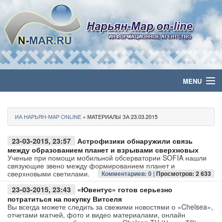
MENU
Главная
ИА НАРЬЯН-МАР ONLINE
» МАТЕРИАЛЫ ЗА 23.03.2015
Политика
23-03-2015, 23:57
Астрофизики обнаружили связь
Бизнес
между образованием планет и взрывами сверхновых
Ученые при помощи мобильной обсерватории SOFIA нашли
связующие звено между формированием планет и
Общество
сверхновыми светилами.
Комментариев: 0 |
Просмотров: 2 633
23-03-2015, 23:43
«Ювентус» готов серьезно
Культура
потратиться на покупку Витселя
Вы всегда можете следить за свежими новостями о «Chelsea»,
отчетами матчей, фото и видео материалами, онлайн
Медиа