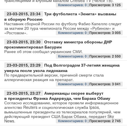
трансляциями и клубным каналом Chelsea TV (Челси ТВ).
Комментариев: 0 |
Просмотров: 3 125
Авто
23-03-2015, 23:34
Три футболиста «Зенита» вызваны
в сборную Россию
Спорт
Наставник сборной России по футболу Фабио Капелло следит
за матчем 20 тура чемпионата России между «Рубином» и
«Ростовом».
Комментариев: 0 |
Просмотров: 3 005
Контакты
23-03-2015, 23:30
Отставку министра обороны ДНР
прокомментировал Басурин
Ранее об этом сообщал украинские СМИ.
Комментариев: 0 |
Просмотров: 2 550
23-03-2015, 23:29
Под Волгоградом 37-летняя женщина
умерла после укола лидокаина
По предварительной версии, причиной смерти стала
аллергическая реакция на препарат.
Комментариев: 0 |
Просмотров: 3 041
23-03-2015, 23:27
Американцы скорее выберут
в президенты Фрэнка Андервуда, чем Барака Обаму
Согласно исследованию, которое провели информационное
агентство Reuters и социологическая служба Ipsos,
вымышленные президенты из телесериалов популярней, чем
действующий президент США Барак Обама, передает Sky
News.
Комментариев: 0 |
Просмотров: 2 745