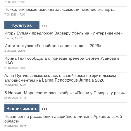
7-08-2026, 19:02
Психологические аспекты зависимости: мнение эксперта
7-08-2026, 17:00
Культура
>>>
Игорь Бутман предложил Варвару Убель на «Интервидение»
Вчера, 15:07
Итоги конкурса «Российское дерево года — 2026»
3-08-2026, 20:16
Ирина Гехт сообщила о приезде тренера Сергея Усанова в
НАО
28-07-2026, 09:03
Алла Пугачева высказалась о своей тоске по зрительским
аплодисментам на Laima Rendezvous Jurmala 2026
26-07-2026, 14:06
В Нарьян-Маре состоялась вечёрка «Песни у Печоры, у реки»
26-07-2026, 11:16
Недвижимость
>>>
Новая волна расселения аварийного жилья в Архангельской
области
30-04-2026, 19:21