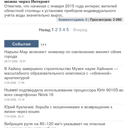
можно через Интернет
Отметим, что начиная с января 2015 года интерес жителей
областной столицы к установке приборов индивидуального
учёта воды значительно вырос.
Комментариев: 0 |
Просмотров: 3 090
1
2
3
4
5
Назад
Вперед
События
>>>
Нарьян-Мар зеленеет: инженер по озеленению меняет облик
города
28-07-2026, 19:57
В Хайкоу завершено строительство Музея науки Хайнаня —
масштабного образовательного комплекса с «облачной»
архитектурой
2-06-2026, 17:46
Huawei подтвердила использование процессора Kirin 9010S во
всех смартфонах Nova 16
2-06-2026, 12:18
Юрий Куклачев: борьба с мошенниками и возвращение к
жизни через кошек
7-04-2026, 20:41
Вибрация руля на 80–120 км/ч указывает на опасные
неисправности автомобиля