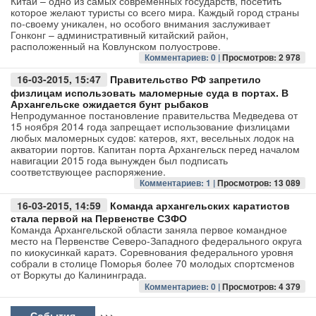
Китай – одно из самых современных государств, посетить
которое желают туристы со всего мира. Каждый город страны
по-своему уникален, но особого внимания заслуживает
Авто
Гонконг – административный китайский район,
расположенный на Ковлунском полуострове.
Спорт
Комментариев: 0 |
Просмотров: 2 978
16-03-2015, 15:47
Правительство РФ запретило
Контакты
физлицам использовать маломерные суда в портах. В
Архангельске ожидается бунт рыбаков
Непродуманное постановление правительства Медведева от
15 ноября 2014 года запрещает использование физлицами
любых маломерных судов: катеров, яхт, весельных лодок на
акватории портов. Капитан порта Архангельск перед началом
навигации 2015 года вынужден был подписать
соответствующее распоряжение.
Комментариев: 1 |
Просмотров: 13 089
16-03-2015, 14:59
Команда архангельских каратистов
стала первой на Первенстве СЗФО
Команда Архангельской области заняла первое командное
место на Первенстве Северо-Западного федерального округа
по киокусинкай каратэ. Соревнования федерального уровня
собрали в столице Поморья более 70 молодых спортсменов
от Воркуты до Калининграда.
Комментариев: 0 |
Просмотров: 4 379
События
>>>