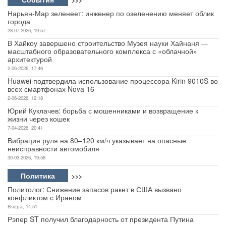
Нарьян-Мар зеленеет: инженер по озеленению меняет облик
города
28-07-2026, 19:57
В Хайкоу завершено строительство Музея науки Хайнаня —
масштабного образовательного комплекса с «облачной»
архитектурой
2-06-2026, 17:46
Huawei подтвердила использование процессора Kirin 9010S во
всех смартфонах Nova 16
2-06-2026, 12:18
Юрий Куклачев: борьба с мошенниками и возвращение к
жизни через кошек
7-04-2026, 20:41
Вибрация руля на 80–120 км/ч указывает на опасные
неисправности автомобиля
30-03-2026, 19:58
Политика
>>>
Политолог: Снижение запасов ракет в США вызвано
конфликтом с Ираном
Вчера, 14:51
Рэпер ST получил благодарность от президента Путина