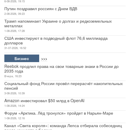
6-08-2026, 19:15
Путин поздравил россиян с Днем ВДВ
2-08-2026, 09:23
Трамп напоминает Украине о долгах и редкоземельных
металлах
1-08-2026, 17:28
США инвестируют в подводный флот 76,6 миллиарда
долларов
31-07-2026, 16:52
Бизнес
>>>
Reebok продлил права на свои товарные знаки в России до
2035 года
Вчера, 16:23
Социальный фонд России провёл перерасчёт накопительных
пенсий
3-08-2026, 10:39
Amazon инвестировал $50 млрд в OpenAI
1-08-2026, 14:24
Форум «Арктика. Лёд тронулся» пройдет в Нарьян-Маре
1-08-2026, 12:16
Канал «Свита короля»: команда Лепса отбирала собеседниц
после концерта в Белеке