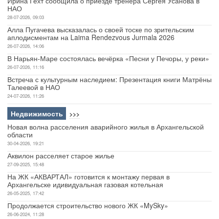
Ирина Гехт сообщила о приезде тренера Сергея Усанова в
НАО
28-07-2026, 09:03
Алла Пугачева высказалась о своей тоске по зрительским
аплодисментам на Laima Rendezvous Jurmala 2026
26-07-2026, 14:06
В Нарьян-Маре состоялась вечёрка «Песни у Печоры, у реки»
26-07-2026, 11:16
Встреча с культурным наследием: Презентация книги Матрёны
Талеевой в НАО
24-07-2026, 11:26
Недвижимость
>>>
Новая волна расселения аварийного жилья в Архангельской
области
30-04-2026, 19:21
Аквилон расселяет старое жилье
27-09-2025, 15:48
На ЖК «АКВАРТАЛ» готовится к монтажу первая в
Архангельске идивидуальная газовая котельная
26-05-2025, 17:42
Продолжается строительство нового ЖК «MySky»
26-06-2024, 11:28