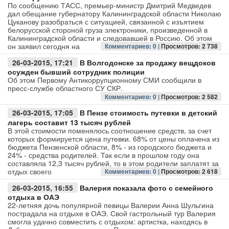
По сообщению ТАСС, премьер-министр Дмитрий Медведев
дал обещание губернатору Калининградской области Николаю
Цуканову разобраться с ситуацией, связанной с изъятием
белорусской стороной груза электроники, произведенной в
Калининградской области и следовавшей в Россию. Об этом
он заявил сегодня на
Комментариев: 0 |
Просмотров: 2 738
26-03-2015, 17:21
В Волгодонске за продажу вещдоков
осужден бывший сотрудник полиции
Об этом Первому Антикоррупционному СМИ сообщили в
пресс-службе областного СУ СКР.
Комментариев: 0 |
Просмотров: 2 582
26-03-2015, 17:05
В Пензе стоимость путевки в детский
лагерь составит 13 тысяч рублей
В этой стоимости поменялось соотношение средств, за счет
которых формируется цена путевки. 68% от цены оплачена из
бюджета Пензенской области, 8% - из городского бюджета и
24% - средства родителей. Так если в прошлом году она
составляла 12,3 тысяч рублей, то в этом родители заплатят за
отдых своего
Комментариев: 0 |
Просмотров: 2 618
26-03-2015, 16:55
Валерия показала фото с семейного
отдыха в ОАЭ
22-летняя дочь популярной певицы Валерии Анна Шульгина
пострадала на отдыхе в ОАЭ. Свой гастрольный тур Валерия
смогла удачно совместить с отдыхом: артистка, находясь в