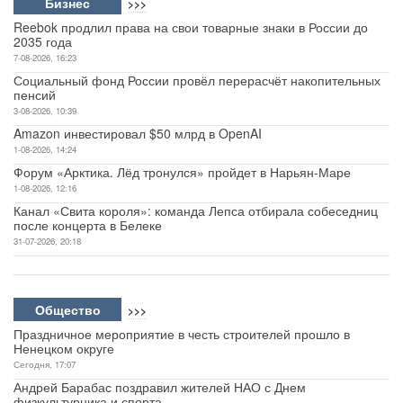
Бизнес
>>>
Reebok продлил права на свои товарные знаки в России до
2035 года
7-08-2026, 16:23
Социальный фонд России провёл перерасчёт накопительных
пенсий
3-08-2026, 10:39
Amazon инвестировал $50 млрд в OpenAI
1-08-2026, 14:24
Форум «Арктика. Лёд тронулся» пройдет в Нарьян-Маре
1-08-2026, 12:16
Канал «Свита короля»: команда Лепса отбирала собеседниц
после концерта в Белеке
31-07-2026, 20:18
Общество
>>>
Праздничное мероприятие в честь строителей прошло в
Ненецком округе
Сегодня, 17:07
Андрей Барабас поздравил жителей НАО с Днем
физкультурника и спорта