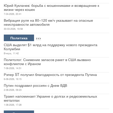
Юрий Куклачев: борьба с мошенниками и возвращение к
жизни через кошек
7-04-2026, 20:41
Вибрация руля на 80–120 км/ч указывает на опасные
неисправности автомобиля
30-03-2026, 19:58
Политика
>>>
США выделят $1 млрд на поддержку нового президента
Колумбии
Вчера, 11:42
Политолог: Снижение запасов ракет в США вызвано
конфликтом с Ираном
7-08-2026, 14:51
Рэпер ST получил благодарность от президента Путина
6-08-2026, 19:15
Путин поздравил россиян с Днем ВДВ
2-08-2026, 09:23
Трамп напоминает Украине о долгах и редкоземельных
металлах
1-08-2026, 17:28