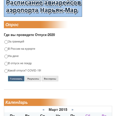
Опрос
Где вы проведете Отпуск-2020
За границей
В России на курорте
На даче
В отпуск не поеду
Какой отпуск? COVID-19!
Голосовать
Результаты
Все опросы
Календарь
«
Март 2015
»
Пн
Вт
Ср
Чт
Пт
Сб
Вс