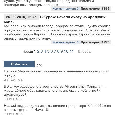
Дубае, уже искупалась в водах Персидского залива и
насладилась палящим солнцем.
Комментариев: 0 |
Просмотров: 3 869
26-03-2015, 16:45
В Курске начали охоту на бродячих
собак
Как пояснили в мэрии города, борцом со стаями диких собак в
городе является муниципальное предприятие «Спецавтобаза
по уборке города Курска». В каждом округе Курска работает по
одному гицельному отряду.
Комментариев: 0 |
Просмотров: 2 775
1
2
3
4
5
6
7
8
9
10
11
Назад
Вперед
События
>>>
Нарьян-Мар зеленеет: инженер по озеленению меняет облик
города
28-07-2026, 19:57
В Хайкоу завершено строительство Музея науки Хайнаня —
масштабного образовательного комплекса с «облачной»
архитектурой
2-06-2026, 17:46
Huawei подтвердила использование процессора Kirin 9010S во
всех смартфонах Nova 16
2-06-2026, 12:18