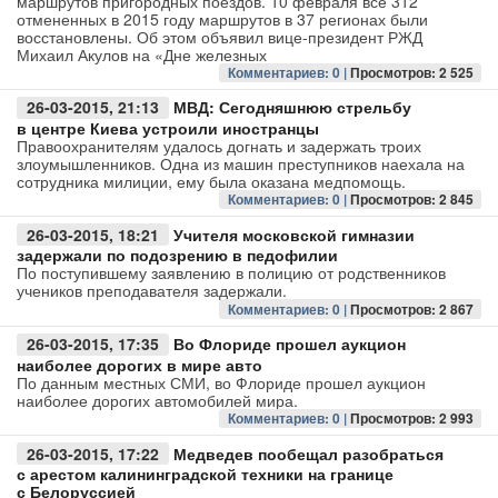
маршрутов пригородных поездов. 10 февраля все 312
отмененных в 2015 году маршрутов в 37 регионах были
восстановлены. Об этом объявил вице-президент РЖД
Авто
Михаил Акулов на «Дне железных
Комментариев: 0 |
Просмотров: 2 525
Спорт
26-03-2015, 21:13
МВД: Сегодняшнюю стрельбу
в центре Киева устроили иностранцы
Контакты
Правоохранителям удалось догнать и задержать троих
злоумышленников. Одна из машин преступников наехала на
сотрудника милиции, ему была оказана медпомощь.
Комментариев: 0 |
Просмотров: 2 845
26-03-2015, 18:21
Учителя московской гимназии
задержали по подозрению в педофилии
По поступившему заявлению в полицию от родственников
учеников преподавателя задержали.
Комментариев: 0 |
Просмотров: 2 867
26-03-2015, 17:35
Во Флориде прошел аукцион
наиболее дорогих в мире авто
По данным местных СМИ, во Флориде прошел аукцион
наиболее дорогих автомобилей мира.
Комментариев: 0 |
Просмотров: 2 993
26-03-2015, 17:22
Медведев пообещал разобраться
с арестом калининградской техники на границе
с Белоруссией