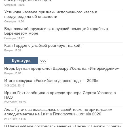
Сегодня, 17:05
Устинова назвала признаки испорченного кваса и
предупредила об опасности
Сегодня, 11:50
Водолазы обнаружили затонувший немецкий корабль в
Баренцевом море
Сегодня, 11:27
Катя Гордон с улыбкой реагирует на хейт
Вчера, 18:39
Культура
>>>
Игорь Бутман предложил Варвару Убель на «Интервидение»
Вчера, 15:07
Итоги конкурса «Российское дерево года — 2026»
3-08-2026, 20:16
Ирина Гехт сообщила о приезде тренера Сергея Усанова в
НАО
28-07-2026, 09:03
Алла Пугачева высказалась о своей тоске по зрительским
аплодисментам на Laima Rendezvous Jurmala 2026
26-07-2026, 14:06
В Нарьян-Маре состоялась вечёрка «Песни у Печоры, у реки»