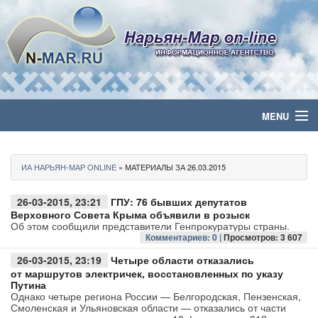
MENU
Главная
ИА НАРЬЯН-МАР ONLINE
» МАТЕРИАЛЫ ЗА 26.03.2015
Политика
26-03-2015, 23:21
ГПУ: 76 бывших депутатов
Бизнес
Верховного Совета Крыма объявили в розыск
Об этом сообщили представители Генпрокуратуры страны.
Комментариев: 0 |
Просмотров: 3 607
Общество
26-03-2015, 23:19
Четыре области отказались
от маршрутов электричек, восстановленных по указу
Культура
Путина
Однако четыре региона России — Белгородская, Пензенская,
Смоленская и Ульяновская области — отказались от части
Медиа