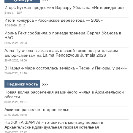
Игорь Бутман предложил Варвару Убель на «Интервидение»
Вчера, 15:07
Итоги конкурса «Российское дерево года — 2026»
3-08-2026, 20:16
Ирина Гехт сообщила о приезде тренера Сергея Усанова в
НАО
28-07-2026, 09:03
Алла Пугачева высказалась о своей тоске по зрительским
аплодисментам на Laima Rendezvous Jurmala 2026
26-07-2026, 14:06
В Нарьян-Маре состоялась вечёрка «Песни у Печоры, у реки»
26-07-2026, 11:16
Недвижимость
>>>
Новая волна расселения аварийного жилья в Архангельской
области
30-04-2026, 19:21
Аквилон расселяет старое жилье
27-09-2025, 15:48
На ЖК «АКВАРТАЛ» готовится к монтажу первая в
Архангельске идивидуальная газовая котельная
26-05-2025, 17:42