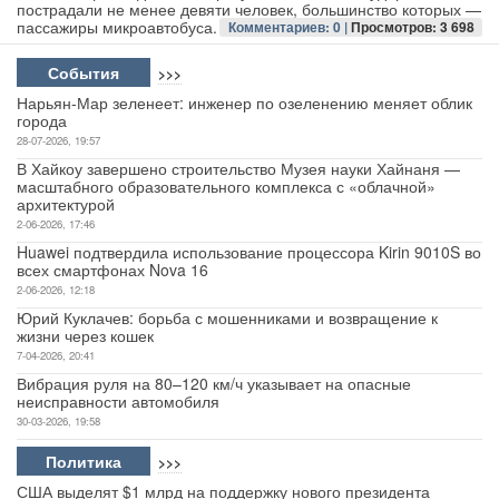
пострадали не менее девяти человек, большинство которых —
пассажиры микроавтобуса.
Комментариев: 0 |
Просмотров: 3 698
События
>>>
Нарьян-Мар зеленеет: инженер по озеленению меняет облик
города
28-07-2026, 19:57
В Хайкоу завершено строительство Музея науки Хайнаня —
масштабного образовательного комплекса с «облачной»
архитектурой
2-06-2026, 17:46
Huawei подтвердила использование процессора Kirin 9010S во
всех смартфонах Nova 16
2-06-2026, 12:18
Юрий Куклачев: борьба с мошенниками и возвращение к
жизни через кошек
7-04-2026, 20:41
Вибрация руля на 80–120 км/ч указывает на опасные
неисправности автомобиля
30-03-2026, 19:58
Политика
>>>
США выделят $1 млрд на поддержку нового президента