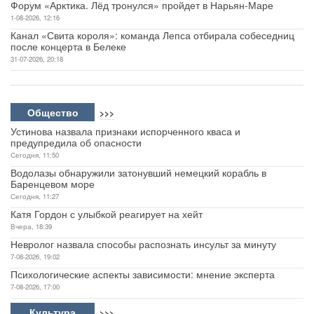
Форум «Арктика. Лёд тронулся» пройдет в Нарьян-Маре
1-08-2026, 12:16
Канал «Свита короля»: команда Лепса отбирала собеседниц
после концерта в Белеке
31-07-2026, 20:18
Общество
>>>
Устинова назвала признаки испорченного кваса и
предупредила об опасности
Сегодня, 11:50
Водолазы обнаружили затонувший немецкий корабль в
Баренцевом море
Сегодня, 11:27
Катя Гордон с улыбкой реагирует на хейт
Вчера, 18:39
Невролог назвала способы распознать инсульт за минуту
7-08-2026, 19:02
Психологические аспекты зависимости: мнение эксперта
7-08-2026, 17:00
Культура
>>>