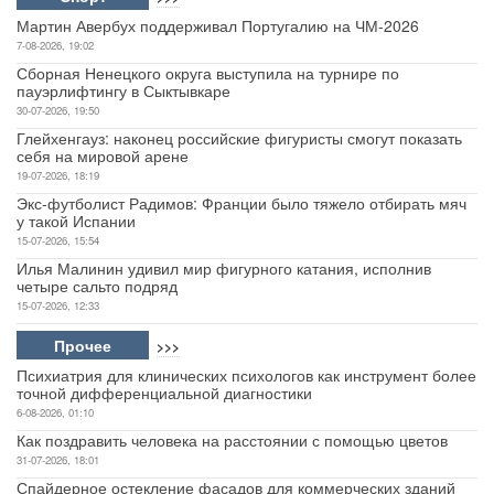
Мартин Авербух поддерживал Португалию на ЧМ-2026
7-08-2026, 19:02
Сборная Ненецкого округа выступила на турнире по
пауэрлифтингу в Сыктывкаре
30-07-2026, 19:50
Глейхенгауз: наконец российские фигуристы смогут показать
себя на мировой арене
19-07-2026, 18:19
Экс-футболист Радимов: Франции было тяжело отбирать мяч
у такой Испании
15-07-2026, 15:54
Илья Малинин удивил мир фигурного катания, исполнив
четыре сальто подряд
15-07-2026, 12:33
Прочее
>>>
Психиатрия для клинических психологов как инструмент более
точной дифференциальной диагностики
6-08-2026, 01:10
Как поздравить человека на расстоянии с помощью цветов
31-07-2026, 18:01
Спайдерное остекление фасадов для коммерческих зданий