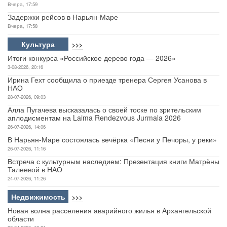
Вчера, 17:59
Задержки рейсов в Нарьян-Маре
Вчера, 17:58
Культура
>>>
Итоги конкурса «Российское дерево года — 2026»
3-08-2026, 20:16
Ирина Гехт сообщила о приезде тренера Сергея Усанова в
НАО
28-07-2026, 09:03
Алла Пугачева высказалась о своей тоске по зрительским
аплодисментам на Laima Rendezvous Jurmala 2026
26-07-2026, 14:06
В Нарьян-Маре состоялась вечёрка «Песни у Печоры, у реки»
26-07-2026, 11:16
Встреча с культурным наследием: Презентация книги Матрёны
Талеевой в НАО
24-07-2026, 11:26
Недвижимость
>>>
Новая волна расселения аварийного жилья в Архангельской
области