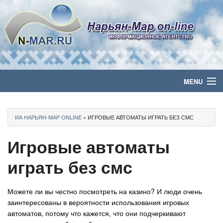
MENU
Главная
ИА НАРЬЯН-МАР ONLINE
» ИГРОВЫЕ АВТОМАТЫ ИГРАТЬ БЕЗ СМС
Политика
Игровые автоматы
Бизнес
играть без смс
Общество
Можете ли вы честно посмотреть на казино? И люди очень
Культура
заинтересованы в вероятности использования игровых
автоматов, потому что кажется, что они подчеркивают
Медиа