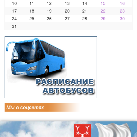
10
11
12
13
14
15
16
17
18
19
20
21
22
23
24
25
26
27
28
29
30
31
Мы в соцсетях