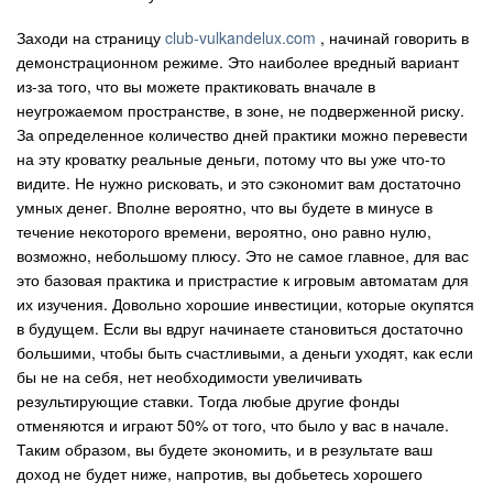
Заходи на страницу
club-vulkandelux.com
, начинай говорить в
демонстрационном режиме. Это наиболее вредный вариант
из-за того, что вы можете практиковать вначале в
неугрожаемом пространстве, в зоне, не подверженной риску.
За определенное количество дней практики можно перевести
на эту кроватку реальные деньги, потому что вы уже что-то
видите. Не нужно рисковать, и это сэкономит вам достаточно
умных денег. Вполне вероятно, что вы будете в минусе в
течение некоторого времени, вероятно, оно равно нулю,
возможно, небольшому плюсу. Это не самое главное, для вас
это базовая практика и пристрастие к игровым автоматам для
их изучения. Довольно хорошие инвестиции, которые окупятся
в будущем. Если вы вдруг начинаете становиться достаточно
большими, чтобы быть счастливыми, а деньги уходят, как если
бы не на себя, нет необходимости увеличивать
результирующие ставки. Тогда любые другие фонды
отменяются и играют 50% от того, что было у вас в начале.
Таким образом, вы будете экономить, и в результате ваш
доход не будет ниже, напротив, вы добьетесь хорошего