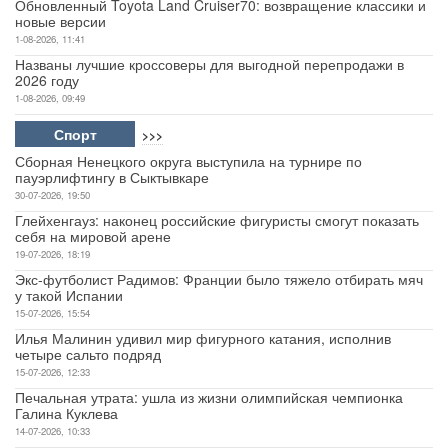
Обновленный Toyota Land Cruiser70: возвращение классики и
новые версии
1-08-2026, 11:41
Названы лучшие кроссоверы для выгодной перепродажи в
2026 году
1-08-2026, 09:49
Спорт
>>>
Сборная Ненецкого округа выступила на турнире по
пауэрлифтингу в Сыктывкаре
30-07-2026, 19:50
Глейхенгауз: наконец российские фигуристы смогут показать
себя на мировой арене
19-07-2026, 18:19
Экс-футболист Радимов: Франции было тяжело отбирать мяч
у такой Испании
15-07-2026, 15:54
Илья Малинин удивил мир фигурного катания, исполнив
четыре сальто подряд
15-07-2026, 12:33
Печальная утрата: ушла из жизни олимпийская чемпионка
Галина Куклева
14-07-2026, 10:33