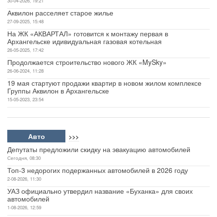
30-04-2026, 19:21
Аквилон расселяет старое жилье
27-09-2025, 15:48
На ЖК «АКВАРТАЛ» готовится к монтажу первая в
Архангельске идивидуальная газовая котельная
26-05-2025, 17:42
Продолжается строительство нового ЖК «MySky»
26-06-2024, 11:28
19 мая стартуют продажи квартир в новом жилом комплексе
Группы Аквилон в Архангельске
15-05-2023, 23:54
Авто
>>>
Депутаты предложили скидку на эвакуацию автомобилей
Сегодня, 08:30
Топ-3 недорогих подержанных автомобилей в 2026 году
2-08-2026, 11:30
УАЗ официально утвердил название «Буханка» для своих
автомобилей
1-08-2026, 12:59