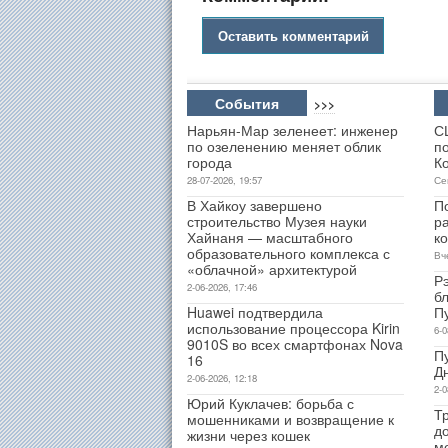
Оставить комментарий
События
>>>
Нарьян-Мар зеленеет: инженер
С
по озеленению меняет облик
п
города
К
28-07-2026, 19:57
Се
В Хайкоу завершено
П
строительство Музея науки
р
Хайнаня — масштабного
к
образовательного комплекса с
Вч
«облачной» архитектурой
Р
2-06-2026, 17:46
б
Huawei подтвердила
П
использование процессора Kirin
6-0
9010S во всех смартфонах Nova
П
16
Д
2-06-2026, 12:18
2-0
Юрий Куклачев: борьба с
Т
мошенниками и возвращение к
д
жизни через кошек
м