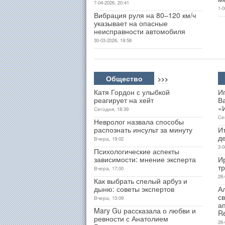
7-04-2026, 20:41
1-0
Вибрация руля на 80–120 км/ч
указывает на опасные
неисправности автомобиля
30-03-2026, 19:58
Общество
>>>
Катя Гордон с улыбкой
И
реагирует на хейт
В
«
Сегодня, 18:39
Се
Невролог назвала способы
распознать инсульт за минуту
Ит
д
Вчера, 19:02
3-0
Психологические аспекты
зависимости: мнение эксперта
И
т
Вчера, 17:00
28-
Как выбрать спелый арбуз и
дыню: советы экспертов
А
св
Вчера, 13:09
а
Mary Gu рассказала о любви и
R
ревности с Анатолием
26-