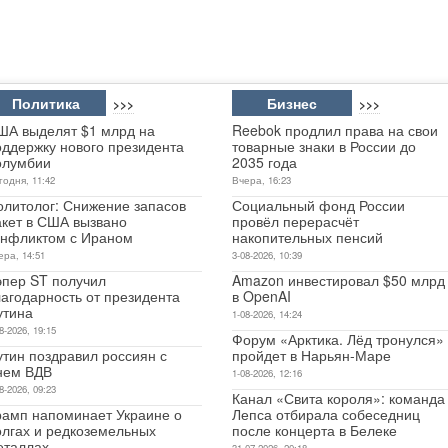
Политика
Бизнес
>>>
>>>
ША выделят $1 млрд на
Reebok продлил права на свои
оддержку нового президента
товарные знаки в России до
олумбии
2035 года
годня, 11:42
Вчера, 16:23
олитолог: Снижение запасов
Социальный фонд России
акет в США вызвано
провёл перерасчёт
онфликтом с Ираном
накопительных пенсий
ера, 14:51
3-08-2026, 10:39
эпер ST получил
Amazon инвестировал $50 млрд
лагодарность от президента
в OpenAI
утина
1-08-2026, 14:24
8-2026, 19:15
Форум «Арктика. Лёд тронулся»
утин поздравил россиян с
пройдет в Нарьян-Маре
нем ВДВ
1-08-2026, 12:16
8-2026, 09:23
Канал «Свита короля»: команда
рамп напоминает Украине о
Лепса отбирала собеседниц
олгах и редкоземельных
после концерта в Белеке
еталлах
31-07-2026, 20:18