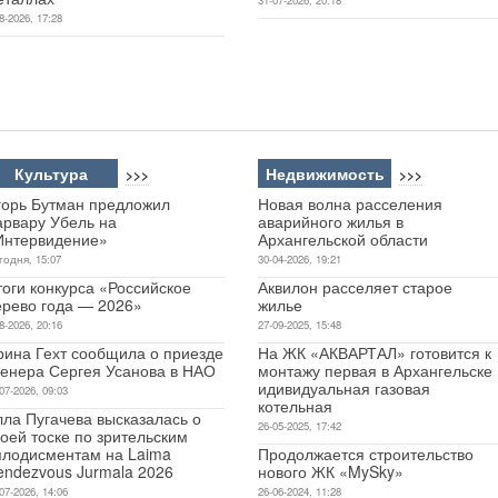
8-2026, 17:28
Культура
Недвижимость
>>>
>>>
горь Бутман предложил
Новая волна расселения
арвару Убель на
аварийного жилья в
Интервидение»
Архангельской области
годня, 15:07
30-04-2026, 19:21
оги конкурса «Российское
Аквилон расселяет старое
ерево года — 2026»
жилье
8-2026, 20:16
27-09-2025, 15:48
рина Гехт сообщила о приезде
На ЖК «АКВАРТАЛ» готовится к
ренера Сергея Усанова в НАО
монтажу первая в Архангельске
идивидуальная газовая
07-2026, 09:03
котельная
лла Пугачева высказалась о
26-05-2025, 17:42
оей тоске по зрительским
плодисментам на Laima
Продолжается строительство
endezvous Jurmala 2026
нового ЖК «MySky»
07-2026, 14:06
26-06-2024, 11:28