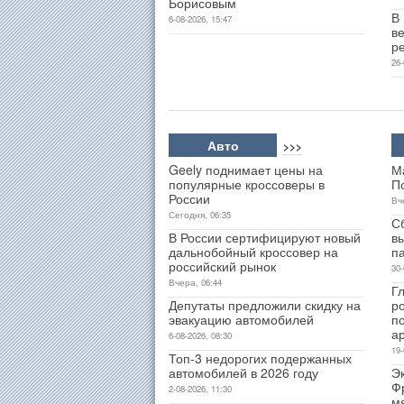
Борисовым
В
6-08-2026, 15:47
ве
р
26-
Авто
>>>
Geely поднимает цены на
М
популярные кроссоверы в
П
России
Вч
Сегодня, 06:35
С
В России сертифицируют новый
в
дальнобойный кроссовер на
п
российский рынок
30-
Вчера, 06:44
Гл
Депутаты предложили скидку на
р
эвакуацию автомобилей
п
а
6-08-2026, 08:30
19-
Топ-3 недорогих подержанных
автомобилей в 2026 году
Э
Ф
2-08-2026, 11:30
м