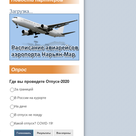
Загрузка...
Опрос
Где вы проведете Отпуск-2020
За границей
В России на курорте
На даче
В отпуск не поеду
Какой отпуск? COVID-19!
Голосовать
Результаты
Все опросы