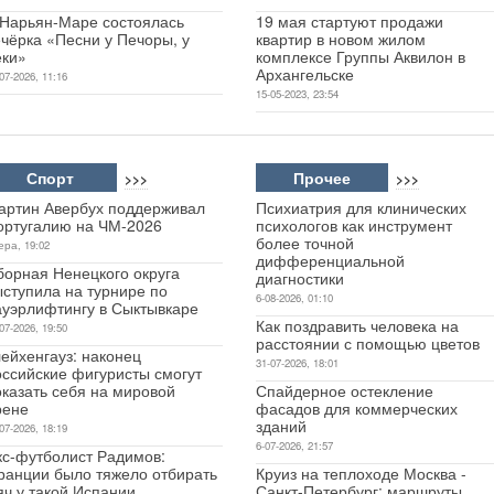
 Нарьян-Маре состоялась
19 мая стартуют продажи
чёрка «Песни у Печоры, у
квартир в новом жилом
еки»
комплексе Группы Аквилон в
Архангельске
07-2026, 11:16
15-05-2023, 23:54
Спорт
Прочее
>>>
>>>
артин Авербух поддерживал
Психиатрия для клинических
ортугалию на ЧМ-2026
психологов как инструмент
более точной
ера, 19:02
дифференциальной
борная Ненецкого округа
диагностики
ыступила на турнире по
6-08-2026, 01:10
ауэрлифтингу в Сыктывкаре
Как поздравить человека на
07-2026, 19:50
расстоянии с помощью цветов
ейхенгауз: наконец
31-07-2026, 18:01
оссийские фигуристы смогут
оказать себя на мировой
Спайдерное остекление
рене
фасадов для коммерческих
зданий
07-2026, 18:19
6-07-2026, 21:57
кс-футболист Радимов:
ранции было тяжело отбирать
Круиз на теплоходе Москва -
яч у такой Испании
Санкт-Петербург: маршруты,