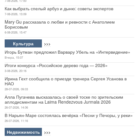
7-08-2026, 17:00
Как выбрать спелый арбуз и дыню: советы экспертов
7-08-2026, 13:09
Mary Gu рассказала о любви и ревности с Анатолием
Борисовым
6-08-2026, 15:47
Культура
>>>
Игорь Бутман предложил Варвару Убель на «Интервидение»
Вчера, 15:07
Итоги конкурса «Российское дерево года — 2026»
3-08-2026, 20:16
Ирина Гехт сообщила о приезде тренера Сергея Усанова в
НАО
28-07-2026, 09:03
Алла Пугачева высказалась о своей тоске по зрительским
аплодисментам на Laima Rendezvous Jurmala 2026
26-07-2026, 14:06
В Нарьян-Маре состоялась вечёрка «Песни у Печоры, у реки»
26-07-2026, 11:16
Недвижимость
>>>