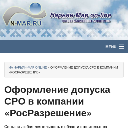
MENU
Главная
ИА НАРЬЯН-МАР ONLINE
» ОФОРМЛЕНИЕ ДОПУСКА СРО В КОМПАНИИ
Политика
«РОСРАЗРЕШЕНИЕ»
Оформление допуска
Бизнес
СРО в компании
Общество
«РосРазрешение»
Культура
Медиа
Сегодня любая деятельность в области строительства