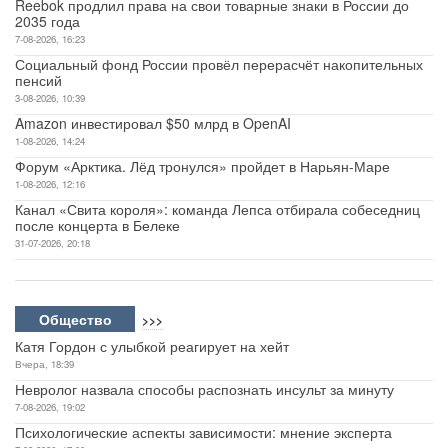
Reebok продлил права на свои товарные знаки в России до
2035 года
7-08-2026, 16:23
Социальный фонд России провёл перерасчёт накопительных
пенсий
3-08-2026, 10:39
Amazon инвестировал $50 млрд в OpenAI
1-08-2026, 14:24
Форум «Арктика. Лёд тронулся» пройдет в Нарьян-Маре
1-08-2026, 12:16
Канал «Свита короля»: команда Лепса отбирала собеседниц
после концерта в Белеке
31-07-2026, 20:18
Общество
>>>
Катя Гордон с улыбкой реагирует на хейт
Вчера, 18:39
Невролог назвала способы распознать инсульт за минуту
7-08-2026, 19:02
Психологические аспекты зависимости: мнение эксперта