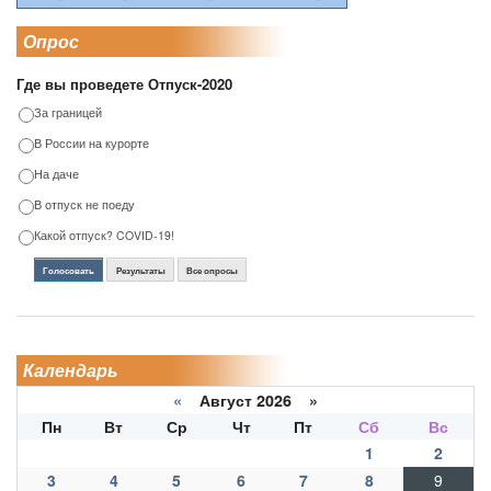
Опрос
Где вы проведете Отпуск-2020
За границей
В России на курорте
На даче
В отпуск не поеду
Какой отпуск? COVID-19!
Голосовать
Результаты
Все опросы
Календарь
«
Август 2026 »
Пн
Вт
Ср
Чт
Пт
Сб
Вс
1
2
3
4
5
6
7
8
9