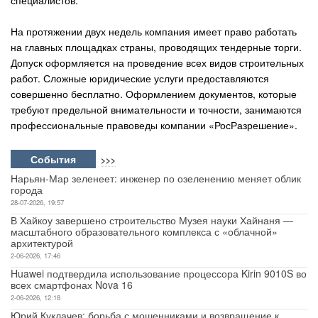
специалистов.
На протяжении двух недель компания имеет право работать
на главных площадках страны, проводящих тендерные торги.
Допуск оформляется на проведение всех видов строительных
работ. Сложные юридические услуги предоставляются
совершенно бесплатно. Оформлением документов, которые
требуют предельной внимательности и точности, занимаются
профессиональные правоведы компании «РосРазрешение».
События
>>>
Нарьян-Мар зеленеет: инженер по озеленению меняет облик
города
28-07-2026, 19:57
В Хайкоу завершено строительство Музея науки Хайнаня —
масштабного образовательного комплекса с «облачной»
архитектурой
2-06-2026, 17:46
Huawei подтвердила использование процессора Kirin 9010S во
всех смартфонах Nova 16
2-06-2026, 12:18
Юрий Куклачев: борьба с мошенниками и возвращение к