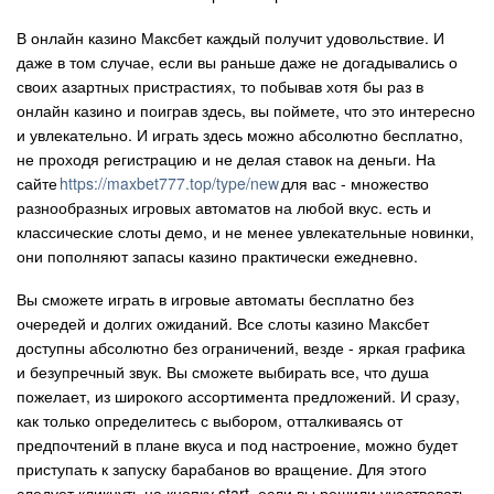
В онлайн казино Максбет каждый получит удовольствие. И
Авто
даже в том случае, если вы раньше даже не догадывались о
своих азартных пристрастиях, то побывав хотя бы раз в
Спорт
онлайн казино и поиграв здесь, вы поймете, что это интересно
и увлекательно. И играть здесь можно абсолютно бесплатно,
Контакты
не проходя регистрацию и не делая ставок на деньги. На
сайте
https://maxbet777.top/type/new
для вас - множество
разнообразных игровых автоматов на любой вкус. есть и
классические слоты демо, и не менее увлекательные новинки,
они пополняют запасы казино практически ежедневно.
Вы сможете играть в игровые автоматы бесплатно без
очередей и долгих ожиданий. Все слоты казино Максбет
доступны абсолютно без ограничений, везде - яркая графика
и безупречный звук. Вы сможете выбирать все, что душа
пожелает, из широкого ассортимента предложений. И сразу,
как только определитесь с выбором, отталкиваясь от
предпочтений в плане вкуса и под настроение, можно будет
приступать к запуску барабанов во вращение. Для этого
следует кликнуть на кнопку start, если вы решили участвовать