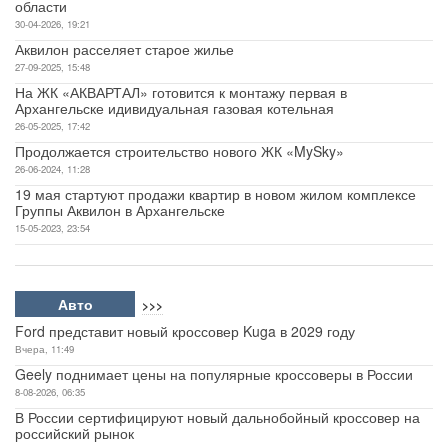
области
30-04-2026, 19:21
Аквилон расселяет старое жилье
27-09-2025, 15:48
На ЖК «АКВАРТАЛ» готовится к монтажу первая в
Архангельске идивидуальная газовая котельная
26-05-2025, 17:42
Продолжается строительство нового ЖК «MySky»
26-06-2024, 11:28
19 мая стартуют продажи квартир в новом жилом комплексе
Группы Аквилон в Архангельске
15-05-2023, 23:54
Авто
>>>
Ford представит новый кроссовер Kuga в 2029 году
Вчера, 11:49
Geely поднимает цены на популярные кроссоверы в России
8-08-2026, 06:35
В России сертифицируют новый дальнобойный кроссовер на
российский рынок