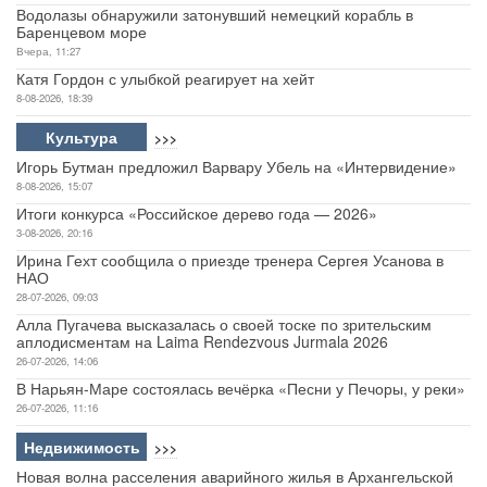
Водолазы обнаружили затонувший немецкий корабль в
Баренцевом море
Вчера, 11:27
Катя Гордон с улыбкой реагирует на хейт
8-08-2026, 18:39
Культура
>>>
Игорь Бутман предложил Варвару Убель на «Интервидение»
8-08-2026, 15:07
Итоги конкурса «Российское дерево года — 2026»
3-08-2026, 20:16
Ирина Гехт сообщила о приезде тренера Сергея Усанова в
НАО
28-07-2026, 09:03
Алла Пугачева высказалась о своей тоске по зрительским
аплодисментам на Laima Rendezvous Jurmala 2026
26-07-2026, 14:06
В Нарьян-Маре состоялась вечёрка «Песни у Печоры, у реки»
26-07-2026, 11:16
Недвижимость
>>>
Новая волна расселения аварийного жилья в Архангельской