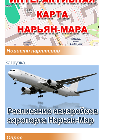
Новости партнёров
Загрузка...
Опрос