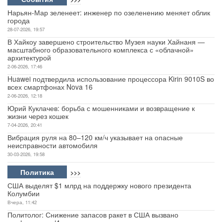
Нарьян-Мар зеленеет: инженер по озеленению меняет облик
города
28-07-2026, 19:57
В Хайкоу завершено строительство Музея науки Хайнаня —
масштабного образовательного комплекса с «облачной»
архитектурой
2-06-2026, 17:46
Huawei подтвердила использование процессора Kirin 9010S во
всех смартфонах Nova 16
2-06-2026, 12:18
Юрий Куклачев: борьба с мошенниками и возвращение к
жизни через кошек
7-04-2026, 20:41
Вибрация руля на 80–120 км/ч указывает на опасные
неисправности автомобиля
30-03-2026, 19:58
Политика
>>>
США выделят $1 млрд на поддержку нового президента
Колумбии
Вчера, 11:42
Политолог: Снижение запасов ракет в США вызвано