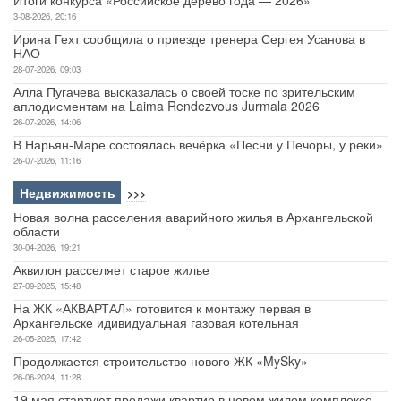
Итоги конкурса «Российское дерево года — 2026»
3-08-2026, 20:16
Ирина Гехт сообщила о приезде тренера Сергея Усанова в
НАО
28-07-2026, 09:03
Алла Пугачева высказалась о своей тоске по зрительским
аплодисментам на Laima Rendezvous Jurmala 2026
26-07-2026, 14:06
В Нарьян-Маре состоялась вечёрка «Песни у Печоры, у реки»
26-07-2026, 11:16
Недвижимость
>>>
Новая волна расселения аварийного жилья в Архангельской
области
30-04-2026, 19:21
Аквилон расселяет старое жилье
27-09-2025, 15:48
На ЖК «АКВАРТАЛ» готовится к монтажу первая в
Архангельске идивидуальная газовая котельная
26-05-2025, 17:42
Продолжается строительство нового ЖК «MySky»
26-06-2024, 11:28
19 мая стартуют продажи квартир в новом жилом комплексе