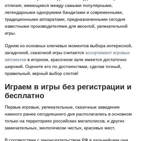
отличия, имеющиеся между самыми популярными,
Авто
легендарными однорукими бандитами и современными,
традиционными аппаратами, предназначенными сегодня
Спорт
известными производителями для веселой, увлекательной
игры.
Контакты
Одним из основных ключевых моментов выбора интересной,
загадочной, сказочной игры считается
ассортимент игровых
автоматов
в игорном, красочном зале имеется достаточно
широкий. Оцените его по достоинствам, сделав точный,
правильный, верный выбор слотов!
Играем в игры без регистрации и
бесплатно
Первые игровые, увлекательные, сказочные заведения
намного ранее сегодняшнего дня располагались в основном
только на территориях российских мегаполисов, и других
замечательных, экологически чистых, красивых мест.
В соответствии с законодательством РФ в дальнейшем они