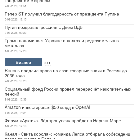
конфликтом с Ираном
7-08-2026, 14:51
Рэпер ST получил благодарность от президента Путина
6-08-2026, 19:15
Путин поздравил россиян с Днем ВДВ
2-08-2026, 09:23
Трамп напоминает Украине о долгах и редкоземельных
металлах
1-08-2026, 17:28
Бизнес
>>>
Reebok продлил права на свои товарные знаки в России до
2035 года
7-08-2026, 16:23
Социальный фонд России провёл перерасчёт накопительных
пенсий
3-08-2026, 10:39
Amazon инвестировал $50 млрд в OpenAI
1-08-2026, 14:24
Форум «Арктика. Лёд тронулся» пройдет в Нарьян-Маре
1-08-2026, 12:16
Канал «Свита короля»: команда Лепса отбирала собеседниц
после концерта в Белеке