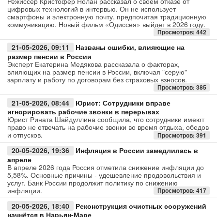
Режиссёр Кристофер Нолан рассказал о своём отказе от
цифровых технологий в интервью. Он не использует
смартфоны и электронную почту, предпочитая традиционную
Авто
коммуникацию. Новый фильм «Одиссея» выйдет в 2026 году.
Просмотров: 442
Спорт
21-05-2026, 09:11
Названы ошибки, влияющие на
размер пенсии в России
Контакты
Эксперт Екатерина Медякова рассказала о факторах,
влияющих на размер пенсии в России, включая "серую"
зарплату и работу по договорам без страховых взносов.
Просмотров: 385
21-05-2026, 08:44
Юрист: Сотрудники вправе
игнорировать рабочие звонки в перерывах
Юрист Рината Шайдуллина сообщила, что сотрудники имеют
право не отвечать на рабочие звонки во время отдыха, обедов
и отпусков.
Просмотров: 391
20-05-2026, 19:36
Инфляция в России замедлилась в
апреле
В апреле 2026 года Россия отметила снижение инфляции до
5,58%. Основные причины - удешевление продовольствия и
услуг. Банк России продолжит политику по снижению
инфляции.
Просмотров: 417
20-05-2026, 18:40
Реконструкция очистных сооружений
начнётся в Нарьян-Маре