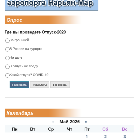
Опрос
Где вы проведете Отпуск-2020
За границей
В России на курорте
На даче
В отпуск не поеду
Какой отпуск? COVID-19!
Голосовать
Результаты
Все опросы
Календарь
«
Май 2026
»
Пн
Вт
Ср
Чт
Пт
Сб
Вс
1
2
3