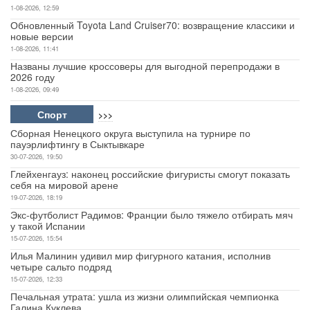
1-08-2026, 12:59
Обновленный Toyota Land Cruiser70: возвращение классики и
новые версии
1-08-2026, 11:41
Названы лучшие кроссоверы для выгодной перепродажи в
2026 году
1-08-2026, 09:49
Спорт
>>>
Сборная Ненецкого округа выступила на турнире по
пауэрлифтингу в Сыктывкаре
30-07-2026, 19:50
Глейхенгауз: наконец российские фигуристы смогут показать
себя на мировой арене
19-07-2026, 18:19
Экс-футболист Радимов: Франции было тяжело отбирать мяч
у такой Испании
15-07-2026, 15:54
Илья Малинин удивил мир фигурного катания, исполнив
четыре сальто подряд
15-07-2026, 12:33
Печальная утрата: ушла из жизни олимпийская чемпионка
Галина Куклева