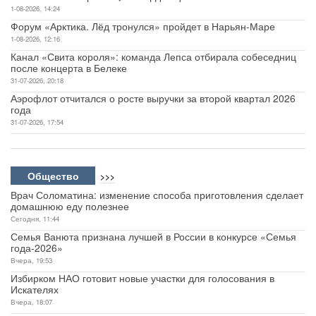
1-08-2026, 14:24
Форум «Арктика. Лёд тронулся» пройдет в Нарьян-Маре
1-08-2026, 12:16
Канал «Свита короля»: команда Лепса отбирала собеседниц
после концерта в Белеке
31-07-2026, 20:18
Аэрофлот отчитался о росте выручки за второй квартал 2026
года
31-07-2026, 17:54
Общество
>>>
Врач Соломатина: изменение способа приготовления сделает
домашнюю еду полезнее
Сегодня, 11:44
Семья Ванюта признана лучшей в России в конкурсе «Семья
года-2026»
Вчера, 19:53
Избирком НАО готовит новые участки для голосования в
Искателях
Вчера, 18:07