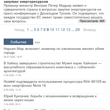
закупках энергоресурсов
Премьер-министр Венгрии Петер Мадьяр заявил о
суверенитете страны в вопросах закупки энергоресурсов на
пресс-конференции с Дональдом Туском. Он подчеркнул, что
каждое государство ЕС имеет право самостоятельно решать
свои вопросы.
Просмотров: 485
1
...
5
6
7
8
9
10
11
12
13
...
29
Назад
Вперед
События
>>>
Нарьян-Мар зеленеет: инженер по озеленению меняет облик
города
28-07-2026, 19:57
В Хайкоу завершено строительство Музея науки Хайнаня —
масштабного образовательного комплекса с «облачной»
архитектурой
2-06-2026, 17:46
Huawei подтвердила использование процессора Kirin 9010S во
всех смартфонах Nova 16
2-06-2026, 12:18
Юрий Куклачев: борьба с мошенниками и возвращение к
жизни через кошек
7-04-2026, 20:41