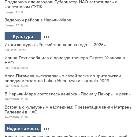
Поддержка оленеводов: Губернатор НАО встретилась с
коллективом СХПК
Вчера, 17:59
Задержки рейсов в Нарьян-Маре
Вчера, 17:58
Культура
>>>
Итоги конкурса «Российское дерево года — 2026»
3-08-2026, 20:16
Ирина Гехт сообщила о приезде тренера Сергея Усанова в
НАО
28-07-2026, 09:03
Алла Пугачева высказалась о своей тоске по зрительским
аплодисментам на Laima Rendezvous Jurmala 2026
26-07-2026, 14:06
В Нарьян-Маре состоялась вечёрка «Песни у Печоры, у реки»
26-07-2026, 11:16
Встреча с культурным наследием: Презентация книги Матрёны
Талеевой в НАО
24-07-2026, 11:26
Недвижимость
>>>
Новая волна расселения аварийного жилья в Архангельской