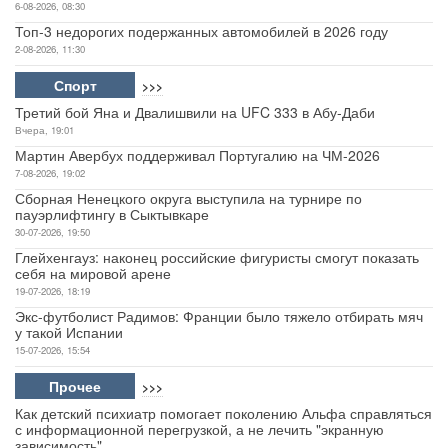
6-08-2026, 08:30
Топ-3 недорогих подержанных автомобилей в 2026 году
2-08-2026, 11:30
Спорт
>>>
Третий бой Яна и Двалишвили на UFC 333 в Абу-Даби
Вчера, 19:01
Мартин Авербух поддерживал Португалию на ЧМ-2026
7-08-2026, 19:02
Сборная Ненецкого округа выступила на турнире по
пауэрлифтингу в Сыктывкаре
30-07-2026, 19:50
Глейхенгауз: наконец российские фигуристы смогут показать
себя на мировой арене
19-07-2026, 18:19
Экс-футболист Радимов: Франции было тяжело отбирать мяч
у такой Испании
15-07-2026, 15:54
Прочее
>>>
Как детский психиатр помогает поколению Альфа справляться
с информационной перегрузкой, а не лечить "экранную
зависимость"