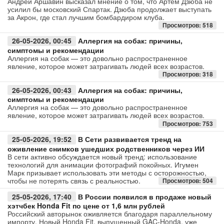
Андрей Аршавин высказал мнение о том, что Артем Дзюба не
усилил бы московский Спартак. Дзюба продолжает выступать
за Акрон, где стал лучшим бомбардиром клуба.
Авто
Просмотров: 518
Спорт
26-05-2026, 00:45
Аллергия на собак: причины,
симптомы и рекомендации
Аллергия на собак — это довольно распространенное
Контакты
явление, которое может затрагивать людей всех возрастов.
Просмотров: 318
26-05-2026, 00:43
Аллергия на собак: причины,
симптомы и рекомендации
Аллергия на собак — это довольно распространенное
явление, которое может затрагивать людей всех возрастов.
Просмотров: 753
25-05-2026, 19:52
В Сети развивается тренд на
оживление снимков ушедших родственников через ИИ
В сети активно обсуждается новый тренд: использование
технологий для анимации фотографий покойных. Игумен
Марк призывает использовать эти методы с осторожностью,
чтобы не потерять связь с реальностью.
Просмотров: 504
25-05-2026, 17:40
В России появился в продаже новый
хэтчбек Honda Fit по цене от 1,6 млн рублей
Российский авторынок оживляется благодаря параллельному
импорту. Новый Honda Fit, выпущенный GAC-Honda, уже