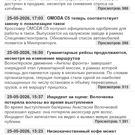
доступен в продаже, несмотря на снижение спроса на
хэтчбеки.
Просмотров: 566
25-05-2026, 17:03
OMODA C5 теперь соответствует
закону о локализации такси
Кроссовер OMODA C5 получил официальное одобрение для
работы в такси. Выпускается на калужском заводе в рамках
Специнвестконтракта. Обновленный список автомобилей
появится в Минпромторге.
Просмотров: 268
25-05-2026, 16:50
Гуманитарные рейсы продолжаются,
несмотря на изменение маршрутов
Волонтёрское движение «Ангелы фронта» завершает
очередной этап гуманитарной миссии, в рамках которой
помощь доставляется сразу в несколько регионов. По словам
организаторов, текущая поездка стала одной из наиболее
насыщенных по числу остановок и объёму перевозимых
грузов, а её маршрут пришлось
Просмотров: 513
25-05-2026, 15:37
Инцидент на сцене: Волочкова
потеряла волосы во время выступления
Во время выступления балерины Анастасии Волочковой
произошел курьез: она потеряла аксессуар для волос.
Инцидент был запечатлен на видео и вызвал живую реакцию
публики.
Просмотров: 1 391
25-05-2026, 15:23
Низкокачественный кофе может