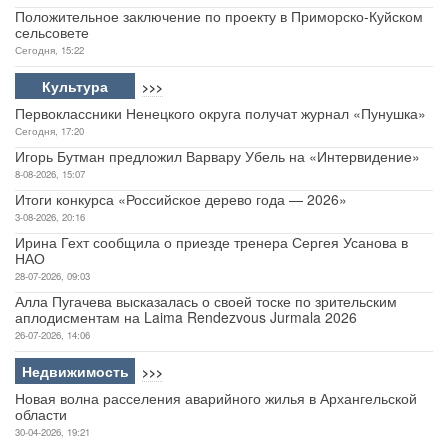
Положительное заключение по проекту в Приморско-Куйском
сельсовете
Сегодня, 15:22
Культура
>>>
Первоклассники Ненецкого округа получат журнал «Пунушка»
Сегодня, 17:20
Игорь Бутман предложил Варвару Убель на «Интервидение»
8-08-2026, 15:07
Итоги конкурса «Российское дерево года — 2026»
3-08-2026, 20:16
Ирина Гехт сообщила о приезде тренера Сергея Усанова в
НАО
28-07-2026, 09:03
Алла Пугачева высказалась о своей тоске по зрительским
аплодисментам на Laima Rendezvous Jurmala 2026
26-07-2026, 14:06
Недвижимость
>>>
Новая волна расселения аварийного жилья в Архангельской
области
30-04-2026, 19:21