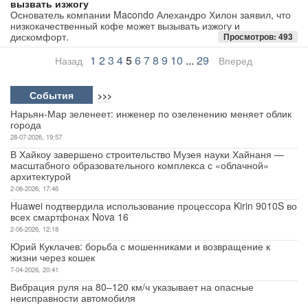
вызвать изжогу
Основатель компании Macondo Алехандро Хилон заявил, что
низкокачественный кофе может вызывать изжогу и
дискомфорт.
Просмотров: 493
1
2
3
4
5
6
7
8
9
10
...
29
Назад
Вперед
События
>>>
Нарьян-Мар зеленеет: инженер по озеленению меняет облик
города
28-07-2026, 19:57
В Хайкоу завершено строительство Музея науки Хайнаня —
масштабного образовательного комплекса с «облачной»
архитектурой
2-06-2026, 17:46
Huawei подтвердила использование процессора Kirin 9010S во
всех смартфонах Nova 16
2-06-2026, 12:18
Юрий Куклачев: борьба с мошенниками и возвращение к
жизни через кошек
7-04-2026, 20:41
Вибрация руля на 80–120 км/ч указывает на опасные
неисправности автомобиля