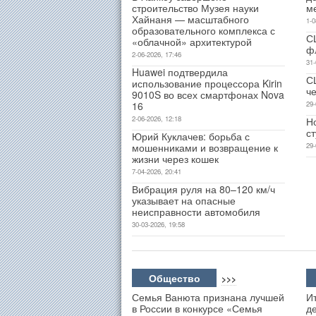
строительство Музея науки
м
Хайнаня — масштабного
1-0
образовательного комплекса с
С
«облачной» архитектурой
ф
2-06-2026, 17:46
31-
Huawei подтвердила
С
использование процессора Kirin
ч
9010S во всех смартфонах Nova
16
29-
2-06-2026, 12:18
Н
с
Юрий Куклачев: борьба с
мошенниками и возвращение к
29-
жизни через кошек
7-04-2026, 20:41
Вибрация руля на 80–120 км/ч
указывает на опасные
неисправности автомобиля
30-03-2026, 19:58
Общество
>>>
Семья Ванюта признана лучшей
Ит
в России в конкурсе «Семья
д