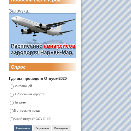
Загрузка...
Опрос
Где вы проведете Отпуск-2020
За границей
В России на курорте
На даче
В отпуск не поеду
Какой отпуск? COVID-19!
Голосовать
Результаты
Все опросы