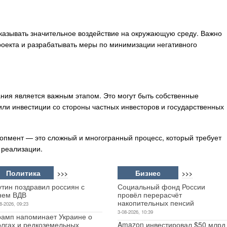
азывать значительное воздействие на окружающую среду. Важно
роекта и разрабатывать меры по минимизации негативного
ия является важным этапом. Это могут быть собственные
или инвестиции со стороны частных инвесторов и государственных
опмент — это сложный и многогранный процесс, который требует
 реализации.
Политика
Бизнес
>>>
>>>
утин поздравил россиян с
Социальный фонд России
нем ВДВ
провёл перерасчёт
накопительных пенсий
8-2026, 09:23
3-08-2026, 10:39
рамп напоминает Украине о
олгах и редкоземельных
Amazon инвестировал $50 млрд