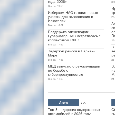
года-2026»
3-0
Вчера, 19:53
И
Избирком НАО готовит новые
т
участки для голосования в
28-
Искателях
А
Вчера, 18:07
св
Поддержка оленеводов:
а
Губернатор НАО встретилась с
R
коллективом СХПК
26-
Вчера, 17:59
В
Задержки рейсов в Нарьян-
ве
Маре
р
Вчера, 17:58
26-
МВД выпустило рекомендации
В
по борьбе с
н
киберпреступностью
М
Вчера, 11:59
24-
Авто
>>>
Топ-3 недорогих подержанных
С
автомобилей в 2026 году
в