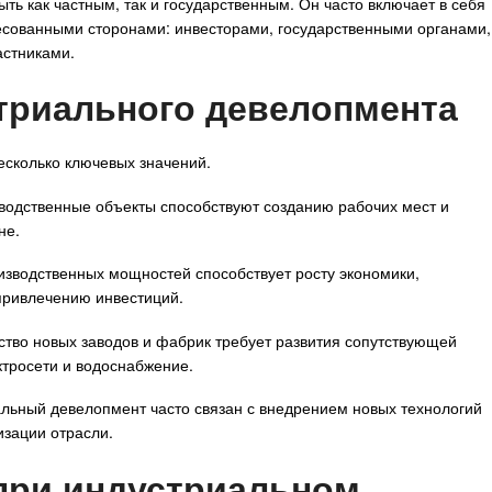
ь как частным, так и государственным. Он часто включает в себя
есованными сторонами: инвесторами, государственными органами,
астниками.
триального девелопмента
сколько ключевых значений.
зводственные объекты способствуют созданию рабочих мест и
не.
изводственных мощностей способствует росту экономики,
привлечению инвестиций.
ство новых заводов и фабрик требует развития сопутствующей
ктросети и водоснабжение.
альный девелопмент часто связан с внедрением новых технологий
изации отрасли.
при индустриальном