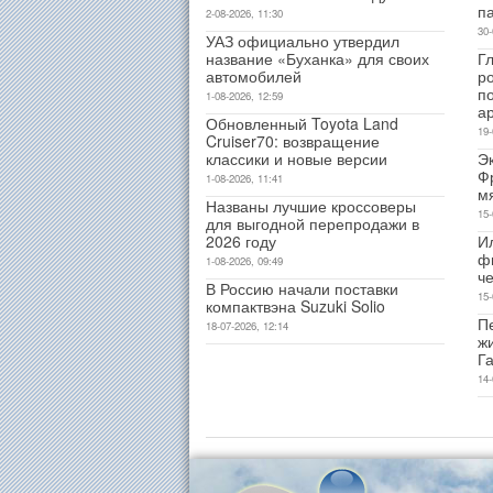
п
2-08-2026, 11:30
30-
УАЗ официально утвердил
название «Буханка» для своих
Гл
автомобилей
р
п
1-08-2026, 12:59
а
Обновленный Toyota Land
19-
Cruiser70: возвращение
классики и новые версии
Э
Ф
1-08-2026, 11:41
м
Названы лучшие кроссоверы
15-
для выгодной перепродажи в
2026 году
И
ф
1-08-2026, 09:49
ч
В Россию начали поставки
15-
компактвэна Suzuki Solio
Пе
18-07-2026, 12:14
ж
Г
14-