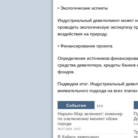
• Экологические аспекты
Индустриальный девелопмент может ок
проводить экологическую экспертизу п
воздействия на природу.
• Финансирование проекта
Определение источников финансирован
средства девелопера, кредиты банков 
фондов.
Подведем итог. Индустриальный девел
внимательного подхода на всех этапах
События
>>>
Нарьян-Мар зеленеет: инженер
П
по озеленению меняет облик
Д
города
2-0
28-07-2026, 19:57
Т
В Хайкоу завершено
д