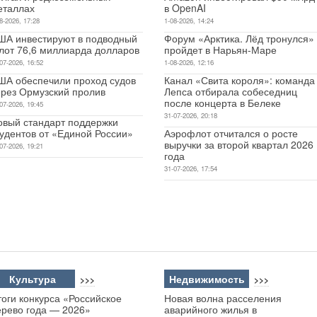
еталлах
в OpenAI
8-2026, 17:28
1-08-2026, 14:24
ША инвестируют в подводный
Форум «Арктика. Лёд тронулся»
лот 76,6 миллиарда долларов
пройдет в Нарьян-Маре
07-2026, 16:52
1-08-2026, 12:16
ША обеспечили проход судов
Канал «Свита короля»: команда
ерез Ормузский пролив
Лепса отбирала собеседниц
после концерта в Белеке
07-2026, 19:45
31-07-2026, 20:18
овый стандарт поддержки
тудентов от «Единой России»
Аэрофлот отчитался о росте
выручки за второй квартал 2026
07-2026, 19:21
года
31-07-2026, 17:54
Культура
Недвижимость
>>>
>>>
оги конкурса «Российское
Новая волна расселения
ерево года — 2026»
аварийного жилья в