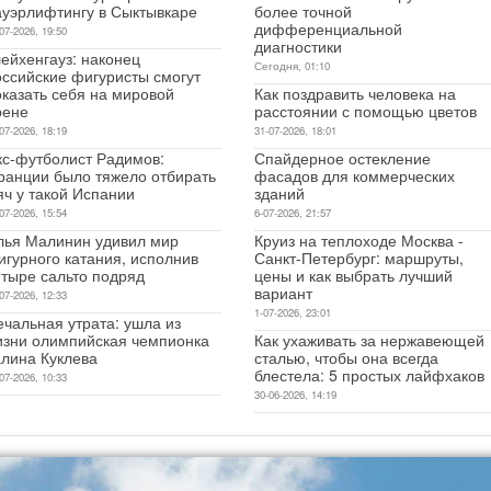
ауэрлифтингу в Сыктывкаре
более точной
дифференциальной
07-2026, 19:50
диагностики
ейхенгауз: наконец
Сегодня, 01:10
оссийские фигуристы смогут
оказать себя на мировой
Как поздравить человека на
рене
расстоянии с помощью цветов
07-2026, 18:19
31-07-2026, 18:01
кс-футболист Радимов:
Спайдерное остекление
ранции было тяжело отбирать
фасадов для коммерческих
яч у такой Испании
зданий
07-2026, 15:54
6-07-2026, 21:57
лья Малинин удивил мир
Круиз на теплоходе Москва -
игурного катания, исполнив
Санкт-Петербург: маршруты,
етыре сальто подряд
цены и как выбрать лучший
вариант
07-2026, 12:33
1-07-2026, 23:01
чальная утрата: ушла из
изни олимпийская чемпионка
Как ухаживать за нержавеющей
алина Куклева
сталью, чтобы она всегда
блестела: 5 простых лайфхаков
07-2026, 10:33
30-06-2026, 14:19