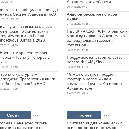
Архангельской области
8-2026, 20:16
30-04-2026, 19:21
рина Гехт сообщила о приезде
ренера Сергея Усанова в НАО
Аквилон расселяет старое
жилье
07-2026, 09:03
27-09-2025, 15:48
лла Пугачева высказалась о
оей тоске по зрительским
На ЖК «АКВАРТАЛ» готовится к
плодисментам на Laima
монтажу первая в Архангельске
endezvous Jurmala 2026
идивидуальная газовая
котельная
07-2026, 14:06
26-05-2025, 17:42
 Нарьян-Маре состоялась
чёрка «Песни у Печоры, у
Продолжается строительство
еки»
нового ЖК «MySky»
07-2026, 11:16
26-06-2024, 11:28
стреча с культурным
19 мая стартуют продажи
аследием: Презентация книги
квартир в новом жилом
атрёны Талеевой в НАО
комплексе Группы Аквилон в
Архангельске
07-2026, 11:26
15-05-2023, 23:54
Спорт
Прочее
>>>
>>>
борная Ненецкого округа
Психиатрия для клинических
ыступила на турнире по
психологов как инструмент