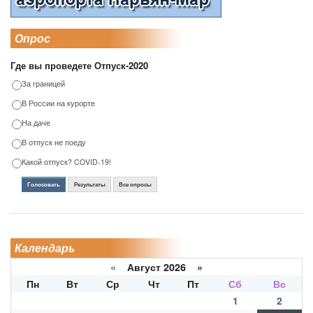
Опрос
Где вы проведете Отпуск-2020
За границей
В России на курорте
На даче
В отпуск не поеду
Какой отпуск? COVID-19!
Голосовать
Результаты
Все опросы
Календарь
«
Август 2026 »
Пн
Вт
Ср
Чт
Пт
Сб
Вс
1
2