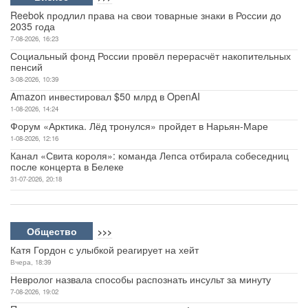
Reebok продлил права на свои товарные знаки в России до
2035 года
7-08-2026, 16:23
Социальный фонд России провёл перерасчёт накопительных
пенсий
3-08-2026, 10:39
Amazon инвестировал $50 млрд в OpenAI
1-08-2026, 14:24
Форум «Арктика. Лёд тронулся» пройдет в Нарьян-Маре
1-08-2026, 12:16
Канал «Свита короля»: команда Лепса отбирала собеседниц
после концерта в Белеке
31-07-2026, 20:18
Общество
>>>
Катя Гордон с улыбкой реагирует на хейт
Вчера, 18:39
Невролог назвала способы распознать инсульт за минуту
7-08-2026, 19:02