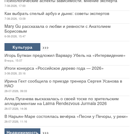
Психологические аспекты зависимости: мнение эксперта
7-08-2026, 17:00
Как выбрать спелый арбуз и дыню: советы экспертов
7-08-2026, 13:09
Mary Gu рассказала о любви и ревности с Анатолием
Борисовым
6-08-2026, 15:47
Культура
>>>
Игорь Бутман предложил Варвару Убель на «Интервидение»
Вчера, 15:07
Итоги конкурса «Российское дерево года — 2026»
3-08-2026, 20:16
Ирина Гехт сообщила о приезде тренера Сергея Усанова в
НАО
28-07-2026, 09:03
Алла Пугачева высказалась о своей тоске по зрительским
аплодисментам на Laima Rendezvous Jurmala 2026
26-07-2026, 14:06
В Нарьян-Маре состоялась вечёрка «Песни у Печоры, у реки»
26-07-2026, 11:16
Недвижимость
>>>