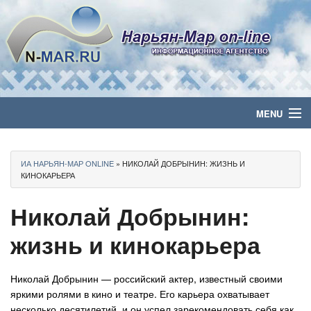
MENU
Главная
ИА НАРЬЯН-МАР ONLINE
» НИКОЛАЙ ДОБРЫНИН: ЖИЗНЬ И
Политика
КИНОКАРЬЕРА
Николай Добрынин:
Бизнес
жизнь и кинокарьера
Общество
Культура
Николай Добрынин — российский актер, известный своими
яркими ролями в кино и театре. Его карьера охватывает
Медиа
несколько десятилетий, и он успел зарекомендовать себя как