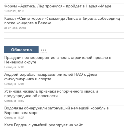
Форум «Арктика. Лёд тронулся» пройдет в Нарьян-Маре
1-08-2026, 12:16
Канал «Свита короля»: команда Лепса отбирала собеседниц
после концерта в Белеке
31-07-2026, 20:18
Общество
>>>
Праздничное мероприятие в честь строителей прошло в
Ненецком округе
Сегодня, 17:07
Андрей Барабас поздравил жителей НАО с Днем
физкультурника и спорта
Сегодня, 17:05
Устинова назвала признаки испорченного кваса и
предупредила об опасности
Сегодня, 11:50
Водолазы обнаружили затонувший немецкий корабль в
Баренцевом море
Сегодня, 11:27
Катя Гордон с улыбкой реагирует на хейт