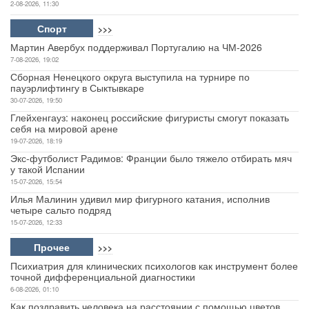
2-08-2026, 11:30
Спорт
>>>
Мартин Авербух поддерживал Португалию на ЧМ-2026
7-08-2026, 19:02
Сборная Ненецкого округа выступила на турнире по
пауэрлифтингу в Сыктывкаре
30-07-2026, 19:50
Глейхенгауз: наконец российские фигуристы смогут показать
себя на мировой арене
19-07-2026, 18:19
Экс-футболист Радимов: Франции было тяжело отбирать мяч
у такой Испании
15-07-2026, 15:54
Илья Малинин удивил мир фигурного катания, исполнив
четыре сальто подряд
15-07-2026, 12:33
Прочее
>>>
Психиатрия для клинических психологов как инструмент более
точной дифференциальной диагностики
6-08-2026, 01:10
Как поздравить человека на расстоянии с помощью цветов