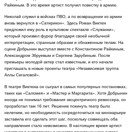
Райкиным. В это время артист получил повестку в армию.
Николай служил в войсках ПВО, а по возвращении из армии
вновь вернулся в «Сатирикон». Здесь Роман Виктюк
предложил ему роль в культовом спектакле «Служанки»,
который произвел фурор благодаря своей необычной
интерпретации, странным образам и обнаженным телам. На
сцене Добрынин выступал вместе с Константином Райкиным,
Александром Збруевым и Сергеем Зарубиным. После
премьеры молодой актер стал известным, и его начали
приглашать в новые проекты театра «Независимая труппа
Аллы Сигаловой».
В театре Виктюка он сыграл в самых популярных постановках,
таких как «Саломея» и «Мастер и Маргарита». Хотя Добрынин
иногда не понимал требования эксцентричного режиссера, он
проработал там 16 лет. Решение покинуть театр было
нелегким, но необходимость сосредоточиться на кинокарьере
заставила его сделать этот шаг, поскольку совмещать оба
направления стало невозможно. В настоящее время артист
участвует в антрепризах в качестве приглашенного актера.