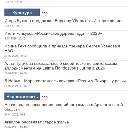
Вчера, 18:39
Культура
>>>
Игорь Бутман предложил Варвару Убель на «Интервидение»
Вчера, 15:07
Итоги конкурса «Российское дерево года — 2026»
3-08-2026, 20:16
Ирина Гехт сообщила о приезде тренера Сергея Усанова в
НАО
28-07-2026, 09:03
Алла Пугачева высказалась о своей тоске по зрительским
аплодисментам на Laima Rendezvous Jurmala 2026
26-07-2026, 14:06
В Нарьян-Маре состоялась вечёрка «Песни у Печоры, у реки»
26-07-2026, 11:16
Недвижимость
>>>
Новая волна расселения аварийного жилья в Архангельской
области
30-04-2026, 19:21
Аквилон расселяет старое жилье
27-09-2025, 15:48