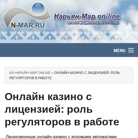
MENU
Главная
ИА НАРЬЯН-МАР ONLINE
» ОНЛАЙН КАЗИНО С ЛИЦЕНЗИЕЙ: РОЛЬ
Политика
РЕГУЛЯТОРОВ В РАБОТЕ
Онлайн казино с
Бизнес
лицензией: роль
Общество
регуляторов в работе
Культура
Медиа
Лицензионные онлайн-казино с игровыми автоматами