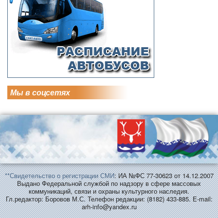
Мы в соцсетях
**Свидетельство о регистрации СМИ
: ИА №ФС 77-30623 от 14.12.2007
Выдано Федеральной службой по надзору в сфере массовых
коммуникаций, связи и охраны культурного наследия.
Гл.редактор: Боровов М.С. Телефон редакции: (8182) 433-885. E-mail:
arh-info@yandex.ru