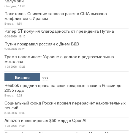
Колумбии
Сегодня, 11:42
Политолог: Снижение запасов ракет в США вызвано
конфликтом с Ираном
Вчера, 14:51
Рэпер ST получил благодарность от президента Путина
6-08-2026, 19:15
Путин поздравил россиян с Днем ВДВ
2-08-2026, 09:23
Трамп напоминает Украине о долгах и редкоземельных
металлах
1-08-2026, 17:28
Бизнес
>>>
Reebok продлил права на свои товарные знаки в России до
2035 года
Вчера, 16:23
Социальный фонд России провёл перерасчёт накопительных
пенсий
3-08-2026, 10:39
Amazon инвестировал $50 млрд в OpenAI
1-08-2026, 14:24
Форум «Арктика. Лёд тронулся» пройдет в Нарьян-Маре