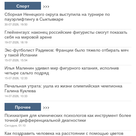
Спорт
>>>
Сборная Ненецкого округа выступила на турнире по
пауэрлифтингу в Сыктывкаре
30-07-2026, 19:50
Глейхенгауз: наконец российские фигуристы смогут показать
себя на мировой арене
19-07-2026, 18:19
Экс-футболист Радимов: Франции было тяжело отбирать мяч
у такой Испании
15-07-2026, 15:54
Илья Малинин удивил мир фигурного катания, исполнив
четыре сальто подряд
15-07-2026, 12:33
Печальная утрата: ушла из жизни олимпийская чемпионка
Галина Куклева
14-07-2026, 10:33
Прочее
>>>
Психиатрия для клинических психологов как инструмент более
точной дифференциальной диагностики
Сегодня, 01:10
Как поздравить человека на расстоянии с помощью цветов