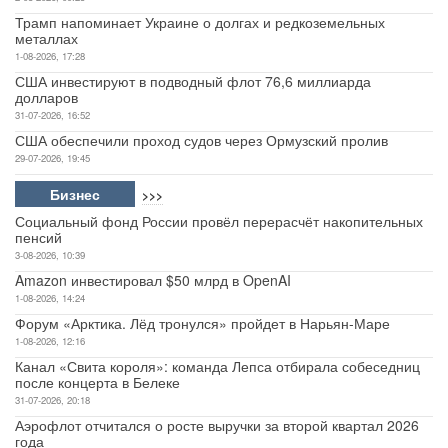
Трамп напоминает Украине о долгах и редкоземельных
металлах
1-08-2026, 17:28
США инвестируют в подводный флот 76,6 миллиарда
долларов
31-07-2026, 16:52
США обеспечили проход судов через Ормузский пролив
29-07-2026, 19:45
Бизнес
>>>
Социальный фонд России провёл перерасчёт накопительных
пенсий
3-08-2026, 10:39
Amazon инвестировал $50 млрд в OpenAI
1-08-2026, 14:24
Форум «Арктика. Лёд тронулся» пройдет в Нарьян-Маре
1-08-2026, 12:16
Канал «Свита короля»: команда Лепса отбирала собеседниц
после концерта в Белеке
31-07-2026, 20:18
Аэрофлот отчитался о росте выручки за второй квартал 2026
года