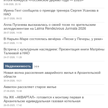
3-08-2026, 20:16
Ирина Гехт сообщила о приезде тренера Сергея Усанова в
НАО
28-07-2026, 09:03
Алла Пугачева высказалась о своей тоске по зрительским
аплодисментам на Laima Rendezvous Jurmala 2026
26-07-2026, 14:06
В Нарьян-Маре состоялась вечёрка «Песни у Печоры, у реки»
26-07-2026, 11:16
Встреча с культурным наследием: Презентация книги Матрёны
Талеевой в НАО
24-07-2026, 11:26
Недвижимость
>>>
Новая волна расселения аварийного жилья в Архангельской
области
30-04-2026, 19:21
Аквилон расселяет старое жилье
27-09-2025, 15:48
На ЖК «АКВАРТАЛ» готовится к монтажу первая в
Архангельске идивидуальная газовая котельная
26-05-2025, 17:42