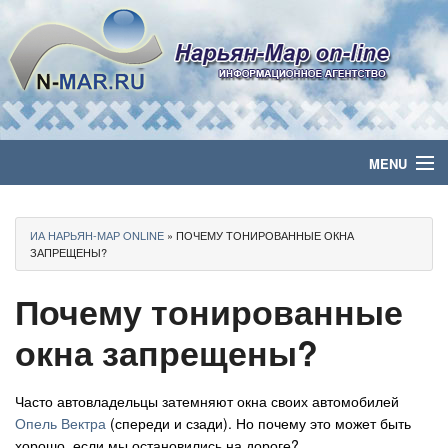
MENU
Главная
ИА НАРЬЯН-МАР ONLINE
» ПОЧЕМУ ТОНИРОВАННЫЕ ОКНА
Политика
ЗАПРЕЩЕНЫ?
Почему тонированные
Бизнес
окна запрещены?
Общество
Культура
Часто автовладельцы затемняют окна своих автомобилей
Опель Вектра
(спереди и сзади). Но почему это может быть
Медиа
хорошо, если мы остановились на дороге?