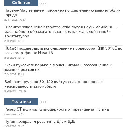
События
>>>
Нарьян-Мар зеленеет: инженер по озеленению меняет облик
города
28-07-2026, 19:57
В Хайкоу завершено строительство Музея науки Хайнаня —
масштабного образовательного комплекса с «облачной»
архитектурой
2-06-2026, 17:46
Huawei подтвердила использование процессора Kirin 9010S во
всех смартфонах Nova 16
2-06-2026, 12:18
Юрий Куклачев: борьба с мошенниками и возвращение к
жизни через кошек
7-04-2026, 20:41
Вибрация руля на 80–120 км/ч указывает на опасные
неисправности автомобиля
30-03-2026, 19:58
Политика
>>>
Рэпер ST получил благодарность от президента Путина
Сегодня, 19:15
Путин поздравил россиян с Днем ВДВ
2-08-2026, 09:23