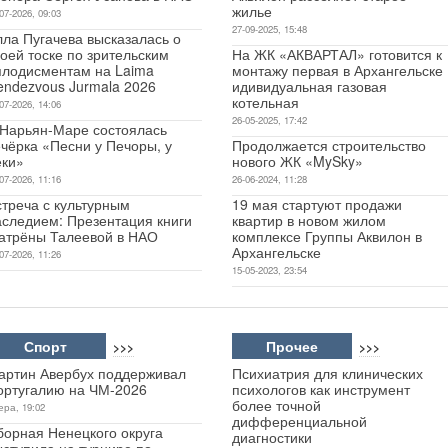
жилье
07-2026, 09:03
27-09-2025, 15:48
лла Пугачева высказалась о
оей тоске по зрительским
На ЖК «АКВАРТАЛ» готовится к
плодисментам на Laima
монтажу первая в Архангельске
endezvous Jurmala 2026
идивидуальная газовая
котельная
07-2026, 14:06
26-05-2025, 17:42
 Нарьян-Маре состоялась
чёрка «Песни у Печоры, у
Продолжается строительство
еки»
нового ЖК «MySky»
07-2026, 11:16
26-06-2024, 11:28
стреча с культурным
19 мая стартуют продажи
аследием: Презентация книги
квартир в новом жилом
атрёны Талеевой в НАО
комплексе Группы Аквилон в
Архангельске
07-2026, 11:26
15-05-2023, 23:54
Спорт
Прочее
>>>
>>>
артин Авербух поддерживал
Психиатрия для клинических
ортугалию на ЧМ-2026
психологов как инструмент
более точной
ера, 19:02
дифференциальной
борная Ненецкого округа
диагностики
ыступила на турнире по