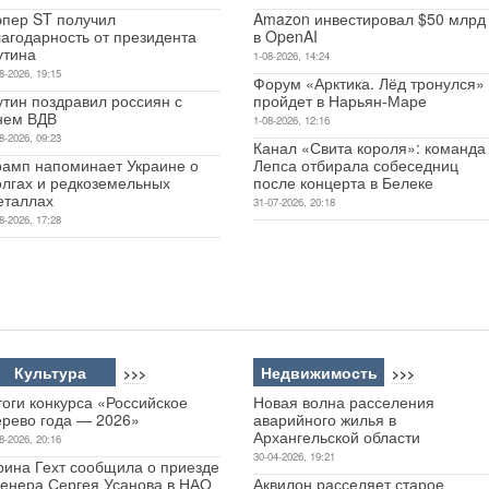
эпер ST получил
Amazon инвестировал $50 млрд
лагодарность от президента
в OpenAI
утина
1-08-2026, 14:24
8-2026, 19:15
Форум «Арктика. Лёд тронулся»
утин поздравил россиян с
пройдет в Нарьян-Маре
нем ВДВ
1-08-2026, 12:16
8-2026, 09:23
Канал «Свита короля»: команда
рамп напоминает Украине о
Лепса отбирала собеседниц
олгах и редкоземельных
после концерта в Белеке
еталлах
31-07-2026, 20:18
8-2026, 17:28
Культура
Недвижимость
>>>
>>>
оги конкурса «Российское
Новая волна расселения
ерево года — 2026»
аварийного жилья в
Архангельской области
8-2026, 20:16
30-04-2026, 19:21
рина Гехт сообщила о приезде
ренера Сергея Усанова в НАО
Аквилон расселяет старое