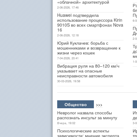
«облачной» архитектурой
Р
2-06-2026, 17:46
б
Huawei подтвердила
П
использование процессора Kirin
6-0
9010S во всех смартфонах Nova
П
16
Д
2-06-2026, 12:18
2-0
Юрий Куклачев: борьба с
Т
мошенниками и возвращение к
д
жизни через кошек
м
7-04-2026, 20:41
1-0
Вибрация руля на 80–120 км/ч
указывает на опасные
неисправности автомобиля
30-03-2026, 19:58
Общество
>>>
Невролог назвала способы
Ит
распознать инсульт за минуту
д
Вчера, 19:02
3-0
Психологические аспекты
И
зависимости: мнение эксперта
т