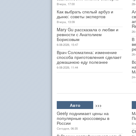
Вчера, 17:00
28-
Как выбрать спелый арбуз и
А
дыню: советы экспертов
св
а
Вчера, 13:09
R
Mary Gu рассказала о любви и
26-
ревности с Анатолием
Борисовым
В
ве
6-08-2026, 15:47
р
Врач Соломатина: изменение
26-
способа приготовления сделает
домашнюю еду полезнее
В
н
6-08-2026, 11:44
М
24-
Авто
>>>
Geely поднимает цены на
М
популярные кроссоверы в
П
России
Вч
Сегодня, 06:35
С
В России сертифицируют новый
в