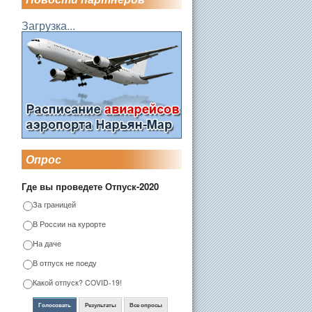
Загрузка...
Опрос
Где вы проведете Отпуск-2020
За границей
В России на курорте
На даче
В отпуск не поеду
Какой отпуск? COVID-19!
Голосовать
Результаты
Все опросы