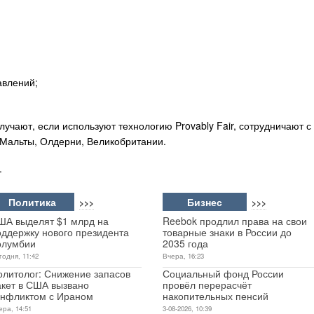
авлений;
чают, если используют технологию Provably Fair, сотрудничают с
Мальты, Олдерни, Великобритании.
.
Политика
Бизнес
>>>
>>>
ША выделят $1 млрд на
Reebok продлил права на свои
оддержку нового президента
товарные знаки в России до
олумбии
2035 года
годня, 11:42
Вчера, 16:23
олитолог: Снижение запасов
Социальный фонд России
акет в США вызвано
провёл перерасчёт
онфликтом с Ираном
накопительных пенсий
ера, 14:51
3-08-2026, 10:39