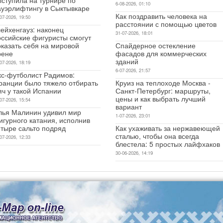
6-08-2026, 01:10
ауэрлифтингу в Сыктывкаре
Как поздравить человека на
07-2026, 19:50
расстоянии с помощью цветов
ейхенгауз: наконец
31-07-2026, 18:01
оссийские фигуристы смогут
оказать себя на мировой
Спайдерное остекление
рене
фасадов для коммерческих
зданий
07-2026, 18:19
6-07-2026, 21:57
кс-футболист Радимов:
ранции было тяжело отбирать
Круиз на теплоходе Москва -
яч у такой Испании
Санкт-Петербург: маршруты,
цены и как выбрать лучший
07-2026, 15:54
вариант
лья Малинин удивил мир
1-07-2026, 23:01
игурного катания, исполнив
етыре сальто подряд
Как ухаживать за нержавеющей
сталью, чтобы она всегда
07-2026, 12:33
блестела: 5 простых лайфхаков
30-06-2026, 14:19