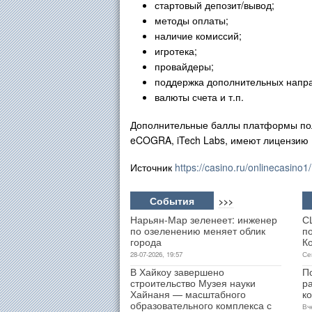
стартовый депозит/вывод;
методы оплаты;
наличие комиссий;
игротека;
провайдеры;
поддержка дополнительных напр
валюты счета и т.п.
Дополнительные баллы платформы полу
eCOGRA, iTech Labs, имеют лицензию 
Источник
https://casino.ru/onlinecasino1/
События
>>>
Нарьян-Мар зеленеет: инженер
С
по озеленению меняет облик
п
города
К
28-07-2026, 19:57
Се
В Хайкоу завершено
П
строительство Музея науки
р
Хайнаня — масштабного
к
образовательного комплекса с
Вч