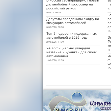
дальнобойный кроссовер на
п
российский рынок
30-
Вчера, 06:44
Гл
Депутаты предложили скидку на
р
эвакуацию автомобилей
п
а
6-08-2026, 08:30
19-
Топ-3 недорогих подержанных
автомобилей в 2026 году
Э
Ф
2-08-2026, 11:30
м
УАЗ официально утвердил
15-
название «Буханка» для своих
автомобилей
И
ф
1-08-2026, 12:59
ч
15-