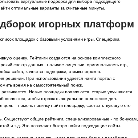
пользовать виртуальные подборки для выбора подходящего
 найти оптимальные варианты за считанные минуты.
одборок игорных платформ
 список площадок с базовыми условиями игры. Специфика
вную оценку. Рейтинги создаются на основе комплексного
рокий спектр данных - наличие лицензии, оригинальность игр,
ейса сайта, качество поддержки, отзывы игроков.
ия решений. При использовании удается найти портал с
омить время на самостоятельный поиск.
 развивается. Новые площадки появляются, старые улучшаются
обновляются, чтобы отражать актуальное положение дел.
я цель – помочь новичку найти площадку, соответствующую его
. Существуют общие рейтинги, специализированные - по бонусам,
той и т.д. Это позволяет быстро найти подходящие сайты.
сравнить условия и понять, какие площадки больше подойдут к