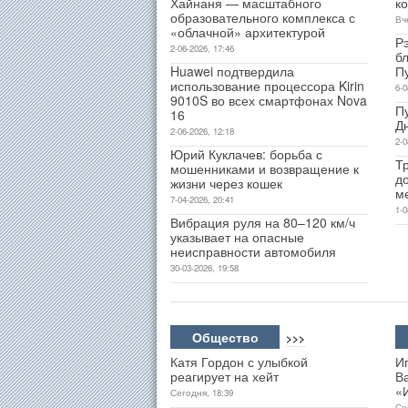
Хайнаня — масштабного
к
образовательного комплекса с
Вч
«облачной» архитектурой
Р
2-06-2026, 17:46
б
Huawei подтвердила
П
использование процессора Kirin
6-0
9010S во всех смартфонах Nova
П
16
Д
2-06-2026, 12:18
2-0
Юрий Куклачев: борьба с
Т
мошенниками и возвращение к
д
жизни через кошек
м
7-04-2026, 20:41
1-0
Вибрация руля на 80–120 км/ч
указывает на опасные
неисправности автомобиля
30-03-2026, 19:58
Общество
>>>
Катя Гордон с улыбкой
И
реагирует на хейт
В
«
Сегодня, 18:39
Се