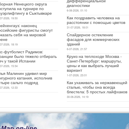
дифференциальной
борная Ненецкого округа
диагностики
ыступила на турнире по
6-08-2026, 01:10
ауэрлифтингу в Сыктывкаре
Как поздравить человека на
07-2026, 19:50
расстоянии с помощью цветов
ейхенгауз: наконец
31-07-2026, 18:01
оссийские фигуристы смогут
оказать себя на мировой
Спайдерное остекление
рене
фасадов для коммерческих
зданий
07-2026, 18:19
6-07-2026, 21:57
кс-футболист Радимов:
ранции было тяжело отбирать
Круиз на теплоходе Москва -
яч у такой Испании
Санкт-Петербург: маршруты,
цены и как выбрать лучший
07-2026, 15:54
вариант
лья Малинин удивил мир
1-07-2026, 23:01
игурного катания, исполнив
етыре сальто подряд
Как ухаживать за нержавеющей
сталью, чтобы она всегда
07-2026, 12:33
блестела: 5 простых лайфхаков
30-06-2026, 14:19