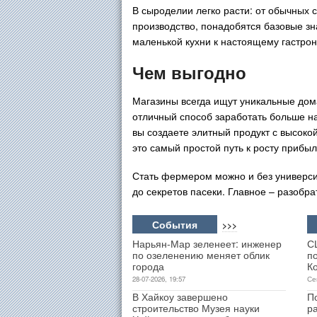
В сыроделии легко расти: от обычных 
производство, понадобятся базовые зн
маленькой кухни к настоящему гастро
Чем выгодно
Магазины всегда ищут уникальные дом
отличный способ заработать больше на
вы создаете элитный продукт с высокой
это самый простой путь к росту прибыл
Стать фермером можно и без университ
до секретов пасеки. Главное – разобра
События
>>>
Нарьян-Мар зеленеет: инженер
С
по озеленению меняет облик
п
города
К
28-07-2026, 19:57
Се
В Хайкоу завершено
П
строительство Музея науки
р