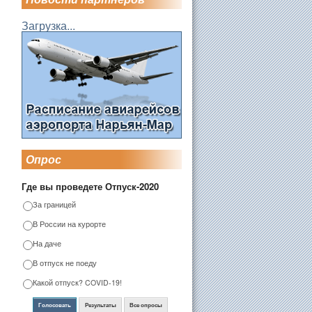
Загрузка...
Опрос
Где вы проведете Отпуск-2020
За границей
В России на курорте
На даче
В отпуск не поеду
Какой отпуск? COVID-19!
Голосовать
Результаты
Все опросы