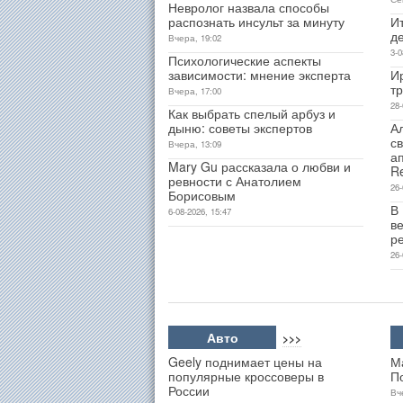
Невролог назвала способы
распознать инсульт за минуту
Ит
д
Вчера, 19:02
3-0
Психологические аспекты
зависимости: мнение эксперта
И
т
Вчера, 17:00
28-
Как выбрать спелый арбуз и
дыню: советы экспертов
А
св
Вчера, 13:09
а
Mary Gu рассказала о любви и
R
ревности с Анатолием
26-
Борисовым
В
6-08-2026, 15:47
ве
р
26-
Авто
>>>
Geely поднимает цены на
М
популярные кроссоверы в
П
России
Вч