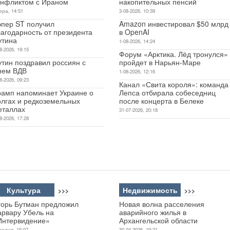
онфликтом с Ираном
накопительных пенсий
ера, 14:51
3-08-2026, 10:39
эпер ST получил
Amazon инвестировал $50 млрд
лагодарность от президента
в OpenAI
утина
1-08-2026, 14:24
8-2026, 19:15
Форум «Арктика. Лёд тронулся»
утин поздравил россиян с
пройдет в Нарьян-Маре
нем ВДВ
1-08-2026, 12:16
8-2026, 09:23
Канал «Свита короля»: команда
рамп напоминает Украине о
Лепса отбирала собеседниц
олгах и редкоземельных
после концерта в Белеке
еталлах
31-07-2026, 20:18
8-2026, 17:28
Культура
Недвижимость
>>>
>>>
горь Бутман предложил
Новая волна расселения
арвару Убель на
аварийного жилья в
Интервидение»
Архангельской области
годня, 15:07
30-04-2026, 19:21