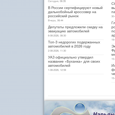
Сегодня, 06:35
С
В России сертифицируют новый
в
дальнобойный кроссовер на
п
российский рынок
30-
Вчера, 06:44
Гл
Депутаты предложили скидку на
р
эвакуацию автомобилей
п
а
6-08-2026, 08:30
19-
Топ-3 недорогих подержанных
автомобилей в 2026 году
Э
Ф
2-08-2026, 11:30
м
УАЗ официально утвердил
15-
название «Буханка» для своих
автомобилей
И
ф
1-08-2026, 12:59
ч
15-