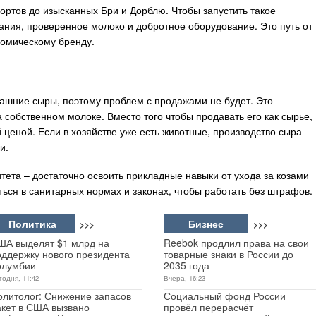
сортов до изысканных Бри и Дорблю. Чтобы запустить такое
ания, проверенное молоко и добротное оборудование. Это путь от
номическому бренду.
ашние сыры, поэтому проблем с продажами не будет. Это
 собственном молоке. Вместо того чтобы продавать его как сырье,
 ценой. Если в хозяйстве уже есть животные, производство сыра –
и.
ета – достаточно освоить прикладные навыки от ухода за козами
ться в санитарных нормах и законах, чтобы работать без штрафов.
Политика
Бизнес
>>>
>>>
ША выделят $1 млрд на
Reebok продлил права на свои
оддержку нового президента
товарные знаки в России до
олумбии
2035 года
годня, 11:42
Вчера, 16:23
олитолог: Снижение запасов
Социальный фонд России
акет в США вызвано
провёл перерасчёт