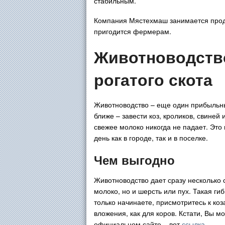
стабильным.
Компания Мястехмаш занимается пр
пригодится фермерам.
Животноводство
рогатого скота
Животноводство – еще один прибыльный
ближе – завести коз, кроликов, свине
свежее молоко никогда не падает. Эт
день как в городе, так и в поселке.
Чем выгодно
Животноводство дает сразу несколько 
молоко, но и шерсть или пух. Такая ги
только начинаете, присмотритесь к к
вложения, как для коров. Кстати, Вы
официальном сайте – вот
ссылка
.