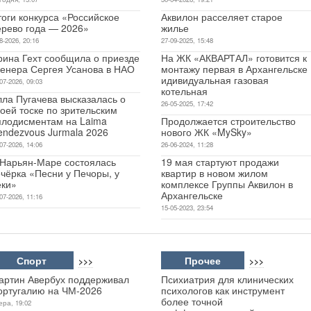
оги конкурса «Российское
Аквилон расселяет старое
ерево года — 2026»
жилье
8-2026, 20:16
27-09-2025, 15:48
рина Гехт сообщила о приезде
На ЖК «АКВАРТАЛ» готовится к
ренера Сергея Усанова в НАО
монтажу первая в Архангельске
идивидуальная газовая
07-2026, 09:03
котельная
лла Пугачева высказалась о
26-05-2025, 17:42
оей тоске по зрительским
плодисментам на Laima
Продолжается строительство
endezvous Jurmala 2026
нового ЖК «MySky»
07-2026, 14:06
26-06-2024, 11:28
 Нарьян-Маре состоялась
19 мая стартуют продажи
чёрка «Песни у Печоры, у
квартир в новом жилом
еки»
комплексе Группы Аквилон в
Архангельске
07-2026, 11:16
15-05-2023, 23:54
Спорт
Прочее
>>>
>>>
артин Авербух поддерживал
Психиатрия для клинических
ортугалию на ЧМ-2026
психологов как инструмент
более точной
ера, 19:02