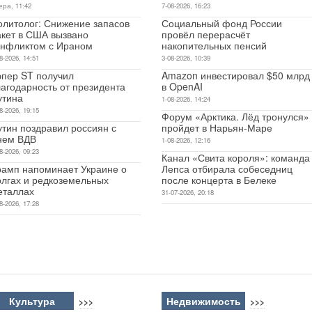
ера, 11:42
7-08-2026, 16:23
олитолог: Снижение запасов
Социальный фонд России
акет в США вызвано
провёл перерасчёт
онфликтом с Ираном
накопительных пенсий
8-2026, 14:51
3-08-2026, 10:39
эпер ST получил
Amazon инвестировал $50 млрд
лагодарность от президента
в OpenAI
утина
1-08-2026, 14:24
8-2026, 19:15
Форум «Арктика. Лёд тронулся»
утин поздравил россиян с
пройдет в Нарьян-Маре
нем ВДВ
1-08-2026, 12:16
8-2026, 09:23
Канал «Свита короля»: команда
рамп напоминает Украине о
Лепса отбирала собеседниц
олгах и редкоземельных
после концерта в Белеке
еталлах
31-07-2026, 20:18
8-2026, 17:28
Культура
Недвижимость
>>>
>>>