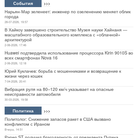
События
>>>
Нарьян-Мар зеленеет: инженер по озеленению меняет облик
города
28-07-2026, 19:57
В Хайкоу завершено строительство Музея науки Хайнаня —
масштабного образовательного комплекса с «облачной»
архитектурой
2-06-2026, 17:46
Huawei подтвердила использование процессора Kirin 9010S во
всех смартфонах Nova 16
2-06-2026, 12:18
Юрий Куклачев: борьба с мошенниками и возвращение к
жизни через кошек
7-04-2026, 20:41
Вибрация руля на 80–120 км/ч указывает на опасные
неисправности автомобиля
30-03-2026, 19:58
Политика
>>>
Политолог: Снижение запасов ракет в США вызвано
конфликтом с Ираном
Вчера, 14:51
Рэпер ST получил благодарность от президента Путина