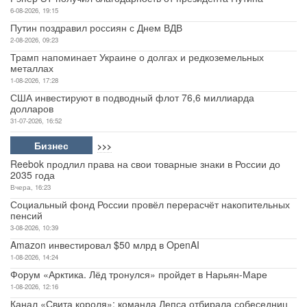
6-08-2026, 19:15
Путин поздравил россиян с Днем ВДВ
2-08-2026, 09:23
Трамп напоминает Украине о долгах и редкоземельных
металлах
1-08-2026, 17:28
США инвестируют в подводный флот 76,6 миллиарда
долларов
31-07-2026, 16:52
Бизнес
>>>
Reebok продлил права на свои товарные знаки в России до
2035 года
Вчера, 16:23
Социальный фонд России провёл перерасчёт накопительных
пенсий
3-08-2026, 10:39
Amazon инвестировал $50 млрд в OpenAI
1-08-2026, 14:24
Форум «Арктика. Лёд тронулся» пройдет в Нарьян-Маре
1-08-2026, 12:16
Канал «Свита короля»: команда Лепса отбирала собеседниц