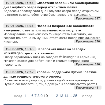
19-06-2026, 15:56
Спасатели завершили обследование
дна Голубого озера перед открытием пляжа
Водолазы обследовали дно Голубого озера перед открытием
пляжного сезона, обеспечив безопасность отдыхающих.
Просмотров: 397
19-06-2026, 14:36
Названы возрастные особенности
иммунного ответа при ишемическом инсульте
Исследование Сеченовского Университета выяснило, как
возраст влияет на иммунный ответ мозга после ишемического
инсульта.
Просмотров: 376
19-06-2026, 13:48
Заработная плата на заводах
Volkswagen: детали и нюансы
Обзор заработных плат на заводах Volkswagen в Германии,
включая ставки для работников и квалифицированного
персонала.
Просмотров: 386
19-06-2026, 12:52
Уровень поддержки Путина: свежие
данные социологического опроса
Согласно новому опросу, уровень одобрения президента
Путина составляет 67,7%, а доверие к правительству растет.
Просмотров: 411
1
...
6
7
8
9
10
11
12
13
14
...
25
Назад
Вперед