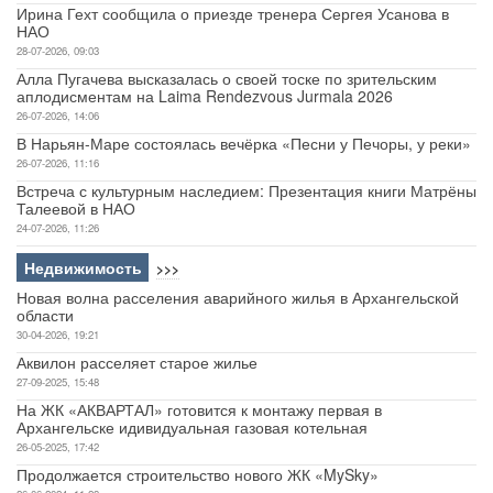
Ирина Гехт сообщила о приезде тренера Сергея Усанова в
НАО
28-07-2026, 09:03
Алла Пугачева высказалась о своей тоске по зрительским
аплодисментам на Laima Rendezvous Jurmala 2026
26-07-2026, 14:06
В Нарьян-Маре состоялась вечёрка «Песни у Печоры, у реки»
26-07-2026, 11:16
Встреча с культурным наследием: Презентация книги Матрёны
Талеевой в НАО
24-07-2026, 11:26
Недвижимость
>>>
Новая волна расселения аварийного жилья в Архангельской
области
30-04-2026, 19:21
Аквилон расселяет старое жилье
27-09-2025, 15:48
На ЖК «АКВАРТАЛ» готовится к монтажу первая в
Архангельске идивидуальная газовая котельная
26-05-2025, 17:42
Продолжается строительство нового ЖК «MySky»