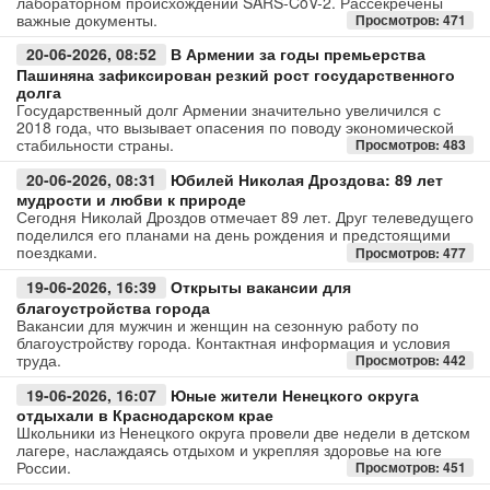
лабораторном происхождении SARS-CoV-2. Рассекречены
важные документы.
Просмотров: 471
Авто
20-06-2026, 08:52
В Армении за годы премьерства
Пашиняна зафиксирован резкий рост государственного
Спорт
долга
Государственный долг Армении значительно увеличился с
2018 года, что вызывает опасения по поводу экономической
Контакты
стабильности страны.
Просмотров: 483
20-06-2026, 08:31
Юбилей Николая Дроздова: 89 лет
мудрости и любви к природе
Сегодня Николай Дроздов отмечает 89 лет. Друг телеведущего
поделился его планами на день рождения и предстоящими
поездками.
Просмотров: 477
19-06-2026, 16:39
Открыты вакансии для
благоустройства города
Вакансии для мужчин и женщин на сезонную работу по
благоустройству города. Контактная информация и условия
труда.
Просмотров: 442
19-06-2026, 16:07
Юные жители Ненецкого округа
отдыхали в Краснодарском крае
Школьники из Ненецкого округа провели две недели в детском
лагере, наслаждаясь отдыхом и укрепляя здоровье на юге
России.
Просмотров: 451