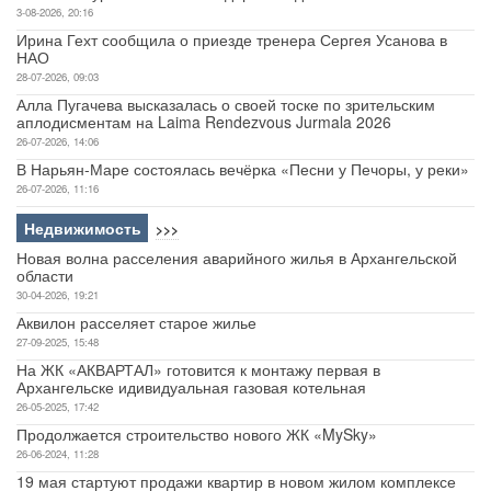
3-08-2026, 20:16
Ирина Гехт сообщила о приезде тренера Сергея Усанова в
НАО
28-07-2026, 09:03
Алла Пугачева высказалась о своей тоске по зрительским
аплодисментам на Laima Rendezvous Jurmala 2026
26-07-2026, 14:06
В Нарьян-Маре состоялась вечёрка «Песни у Печоры, у реки»
26-07-2026, 11:16
Недвижимость
>>>
Новая волна расселения аварийного жилья в Архангельской
области
30-04-2026, 19:21
Аквилон расселяет старое жилье
27-09-2025, 15:48
На ЖК «АКВАРТАЛ» готовится к монтажу первая в
Архангельске идивидуальная газовая котельная
26-05-2025, 17:42
Продолжается строительство нового ЖК «MySky»
26-06-2024, 11:28
19 мая стартуют продажи квартир в новом жилом комплексе