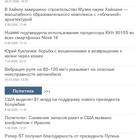
28-07-2026, 19:57
В Хайкоу завершено строительство Музея науки Хайнаня —
Авто
масштабного образовательного комплекса с «облачной»
архитектурой
Спорт
2-06-2026, 17:46
Huawei подтвердила использование процессора Kirin 9010S во
всех смартфонах Nova 16
Контакты
2-06-2026, 12:18
Юрий Куклачев: борьба с мошенниками и возвращение к
жизни через кошек
7-04-2026, 20:41
Вибрация руля на 80–120 км/ч указывает на опасные
неисправности автомобиля
30-03-2026, 19:58
Политика
>>>
США выделят $1 млрд на поддержку нового президента
Колумбии
8-08-2026, 11:42
Политолог: Снижение запасов ракет в США вызвано
конфликтом с Ираном
7-08-2026, 14:51
Рэпер ST получил благодарность от президента Путина