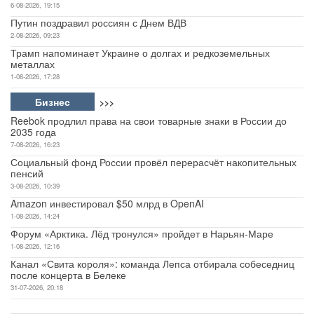
6-08-2026, 19:15
Путин поздравил россиян с Днем ВДВ
2-08-2026, 09:23
Трамп напоминает Украине о долгах и редкоземельных
металлах
1-08-2026, 17:28
Бизнес
>>>
Reebok продлил права на свои товарные знаки в России до
2035 года
7-08-2026, 16:23
Социальный фонд России провёл перерасчёт накопительных
пенсий
3-08-2026, 10:39
Amazon инвестировал $50 млрд в OpenAI
1-08-2026, 14:24
Форум «Арктика. Лёд тронулся» пройдет в Нарьян-Маре
1-08-2026, 12:16
Канал «Свита короля»: команда Лепса отбирала собеседниц
после концерта в Белеке
31-07-2026, 20:18