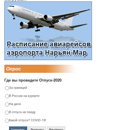
Опрос
Где вы проведете Отпуск-2020
За границей
В России на курорте
На даче
В отпуск не поеду
Какой отпуск? COVID-19!
Голосовать
Результаты
Все опросы