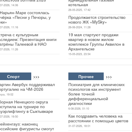
котельная
07-2026, 14:06
26-05-2025, 17:42
 Нарьян-Маре состоялась
чёрка «Песни у Печоры, у
Продолжается строительство
еки»
нового ЖК «MySky»
07-2026, 11:16
26-06-2024, 11:28
стреча с культурным
19 мая стартуют продажи
аследием: Презентация книги
квартир в новом жилом
атрёны Талеевой в НАО
комплексе Группы Аквилон в
Архангельске
07-2026, 11:26
15-05-2023, 23:54
Спорт
Прочее
>>>
>>>
артин Авербух поддерживал
Психиатрия для клинических
ортугалию на ЧМ-2026
психологов как инструмент
более точной
ера, 19:02
дифференциальной
борная Ненецкого округа
диагностики
ыступила на турнире по
6-08-2026, 01:10
ауэрлифтингу в Сыктывкаре
Как поздравить человека на
07-2026, 19:50
расстоянии с помощью цветов
ейхенгауз: наконец
31-07-2026, 18:01
оссийские фигуристы смогут