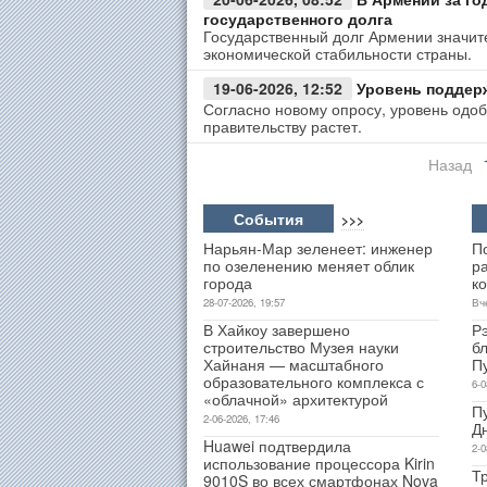
государственного долга
Государственный долг Армении значите
экономической стабильности страны.
19-06-2026, 12:52
Уровень поддерж
Согласно новому опросу, уровень одоб
правительству растет.
Назад
События
>>>
Нарьян-Мар зеленеет: инженер
П
по озеленению меняет облик
р
города
к
28-07-2026, 19:57
Вч
В Хайкоу завершено
Р
строительство Музея науки
б
Хайнаня — масштабного
П
образовательного комплекса с
6-0
«облачной» архитектурой
П
2-06-2026, 17:46
Д
Huawei подтвердила
2-0
использование процессора Kirin
Т
9010S во всех смартфонах Nova