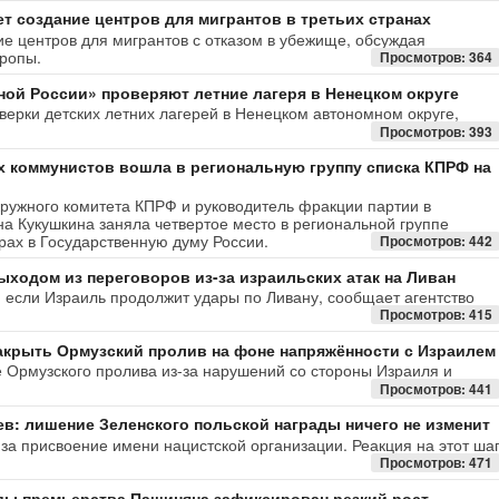
т создание центров для мигрантов в третьих странах
е центров для мигрантов с отказом в убежище, обсуждая
ропы.
Просмотров: 364
ой России» проверяют летние лагеря в Ненецком округе
ерки детских летних лагерей в Ненецком автономном округе,
Просмотров: 393
 коммунистов вошла в региональную группу списка КПРФ на
ружного комитета КПРФ и руководитель фракции партии в
 Кукушкина заняла четвертое место в региональной группе
рах в Государственную думу России.
Просмотров: 442
ыходом из переговоров из-за израильских атак на Ливан
, если Израиль продолжит удары по Ливану, сообщает агентство
Просмотров: 415
акрыть Ормузский пролив на фоне напряжённости с Израилем
 Ормузского пролива из-за нарушений со стороны Израиля и
Просмотров: 441
в: лишение Зеленского польской награды ничего не изменит
а присвоение имени нацистской организации. Реакция на этот ша
Просмотров: 471
ды премьерства Пашиняна зафиксирован резкий рост