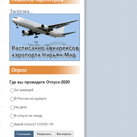
Загрузка...
Опрос
Где вы проведете Отпуск-2020
За границей
В России на курорте
На даче
В отпуск не поеду
г
Какой отпуск? COVID-19!
Голосовать
Результаты
Все опросы