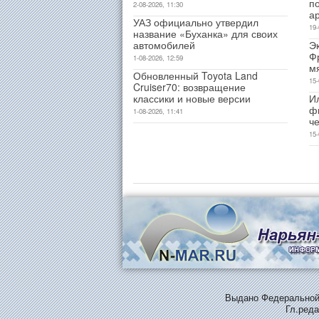
п
2-08-2026, 11:30
а
УАЗ официально утвердил
19-
название «Буханка» для своих
автомобилей
Э
Ф
1-08-2026, 12:59
м
Обновленный Toyota Land
15-
Cruiser70: возвращение
классики и новые версии
И
ф
1-08-2026, 11:41
ч
15-
Выдано Федеральной 
Гл.реда