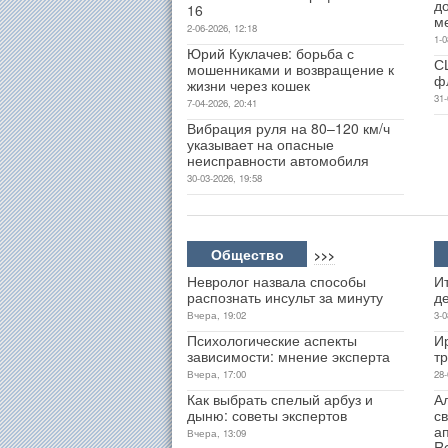
д
16
м
2-06-2026, 12:18
1-0
Юрий Куклачев: борьба с
С
мошенниками и возвращение к
ф
жизни через кошек
31-
7-04-2026, 20:41
Вибрация руля на 80–120 км/ч
указывает на опасные
неисправности автомобиля
30-03-2026, 19:58
Общество
>>>
Невролог назвала способы
Ит
распознать инсульт за минуту
д
Вчера, 19:02
3-0
Психологические аспекты
И
зависимости: мнение эксперта
т
Вчера, 17:00
28-
Как выбрать спелый арбуз и
А
дыню: советы экспертов
св
а
Вчера, 13:09
R