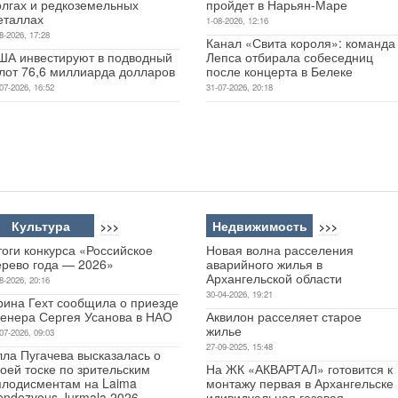
олгах и редкоземельных
пройдет в Нарьян-Маре
еталлах
1-08-2026, 12:16
8-2026, 17:28
Канал «Свита короля»: команда
ША инвестируют в подводный
Лепса отбирала собеседниц
лот 76,6 миллиарда долларов
после концерта в Белеке
07-2026, 16:52
31-07-2026, 20:18
Культура
Недвижимость
>>>
>>>
оги конкурса «Российское
Новая волна расселения
ерево года — 2026»
аварийного жилья в
Архангельской области
8-2026, 20:16
30-04-2026, 19:21
рина Гехт сообщила о приезде
ренера Сергея Усанова в НАО
Аквилон расселяет старое
жилье
07-2026, 09:03
27-09-2025, 15:48
лла Пугачева высказалась о
оей тоске по зрительским
На ЖК «АКВАРТАЛ» готовится к
плодисментам на Laima
монтажу первая в Архангельске
endezvous Jurmala 2026
идивидуальная газовая