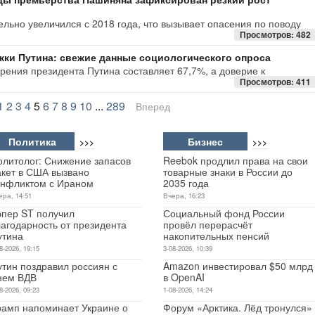
льно увеличился с 2018 года, что вызывает опасения по поводу
Просмотров: 482
ки Путина: свежие данные социологического опроса
рения президента Путина составляет 67,7%, а доверие к
Просмотров: 411
1
2
3
4
5
6
7
8
9
10
...
289
Вперед
Политика
Бизнес
>>>
>>>
олитолог: Снижение запасов
Reebok продлил права на свои
акет в США вызвано
товарные знаки в России до
онфликтом с Ираном
2035 года
ера, 14:51
Вчера, 16:23
эпер ST получил
Социальный фонд России
лагодарность от президента
провёл перерасчёт
утина
накопительных пенсий
8-2026, 19:15
3-08-2026, 10:39
утин поздравил россиян с
Amazon инвестировал $50 млрд
нем ВДВ
в OpenAI
8-2026, 09:23
1-08-2026, 14:24
рамп напоминает Украине о
Форум «Арктика. Лёд тронулся»