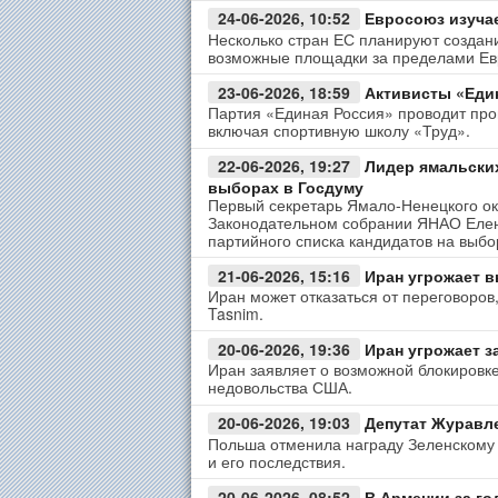
24-06-2026, 10:52
Евросоюз изучае
Несколько стран ЕС планируют создани
возможные площадки за пределами Ев
23-06-2026, 18:59
Активисты «Един
Партия «Единая Россия» проводит пров
включая спортивную школу «Труд».
22-06-2026, 19:27
Лидер ямальских
выборах в Госдуму
Первый секретарь Ямало-Ненецкого ок
Законодательном собрании ЯНАО Елена
партийного списка кандидатов на выбо
21-06-2026, 15:16
Иран угрожает в
Иран может отказаться от переговоров
Tasnim.
20-06-2026, 19:36
Иран угрожает з
Иран заявляет о возможной блокировке
недовольства США.
20-06-2026, 19:03
Депутат Журавле
Польша отменила награду Зеленскому з
и его последствия.
20-06-2026, 08:52
В Армении за го