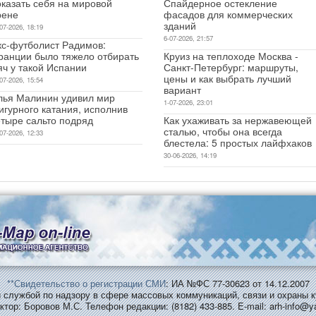
оказать себя на мировой
Спайдерное остекление
рене
фасадов для коммерческих
зданий
07-2026, 18:19
6-07-2026, 21:57
кс-футболист Радимов:
ранции было тяжело отбирать
Круиз на теплоходе Москва -
яч у такой Испании
Санкт-Петербург: маршруты,
цены и как выбрать лучший
07-2026, 15:54
вариант
лья Малинин удивил мир
1-07-2026, 23:01
игурного катания, исполнив
етыре сальто подряд
Как ухаживать за нержавеющей
сталью, чтобы она всегда
07-2026, 12:33
блестела: 5 простых лайфхаков
30-06-2026, 14:19
**Свидетельство о регистрации СМИ
: ИА №ФС 77-30623 от 14.12.2007
службой по надзору в сфере массовых коммуникаций, связи и охраны к
ктор: Боровов М.С. Телефон редакции: (8182) 433-885. E-mail: arh-info@y