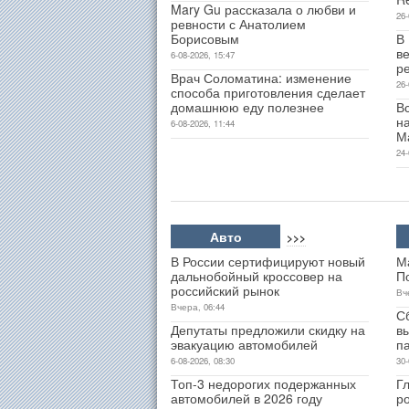
Mary Gu рассказала о любви и
26-
ревности с Анатолием
Борисовым
В
ве
6-08-2026, 15:47
р
Врач Соломатина: изменение
26-
способа приготовления сделает
домашнюю еду полезнее
В
н
6-08-2026, 11:44
М
24-
Авто
>>>
В России сертифицируют новый
М
дальнобойный кроссовер на
П
российский рынок
Вч
Вчера, 06:44
С
Депутаты предложили скидку на
в
эвакуацию автомобилей
п
6-08-2026, 08:30
30-
Топ-3 недорогих подержанных
Гл
автомобилей в 2026 году
р